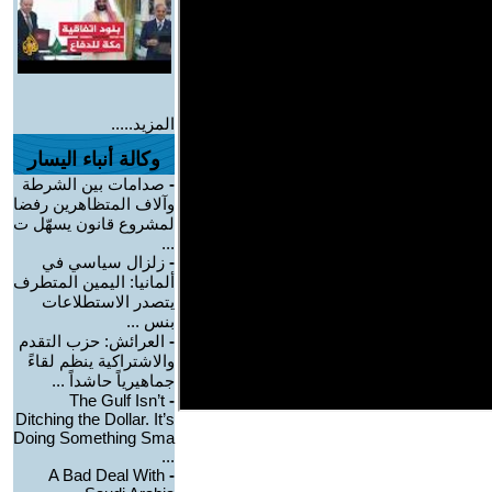
المزيد.....
وكالة أنباء اليسار
-
صدامات بين الشرطة
وآلاف المتظاهرين رفضا
لمشروع قانون يسهّل ت
...
-
زلزال سياسي في
ألمانيا: اليمين المتطرف
يتصدر الاستطلاعات
بنس ...
-
العرائش: حزب التقدم
والاشتراكية ينظم لقاءً
جماهيرياً حاشداً ...
The Gulf Isn’t
-
Ditching the Dollar. It’s
Doing Something Sma
...
A Bad Deal With
-