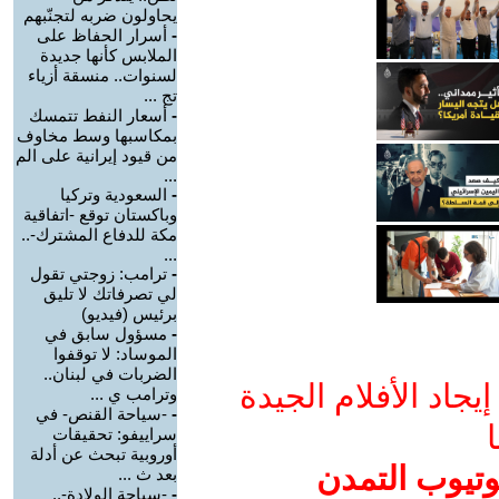
يحاولون ضربه لتجنّبهم
-
أسرار الحفاظ على
الملابس كأنها جديدة
لسنوات.. منسقة أزياء
تج ...
-
أسعار النفط تتمسك
بمكاسبها وسط مخاوف
من قيود إيرانية على الم
...
-
السعودية وتركيا
وباكستان توقع -اتفاقية
مكة للدفاع المشترك-..
...
-
ترامب: زوجتي تقول
لي تصرفاتك لا تليق
برئيس (فيديو)
-
مسؤول سابق في
الموساد: لا توقفوا
الضربات في لبنان..
جاد الأفلام الجيدة
وترامب ي ...
-
-سياحة القنص- في
ا
سراييفو: تحقيقات
أوروبية تبحث عن أدلة
وتيوب التمدن
بعد ث ...
-
-سياحة الولادة-..