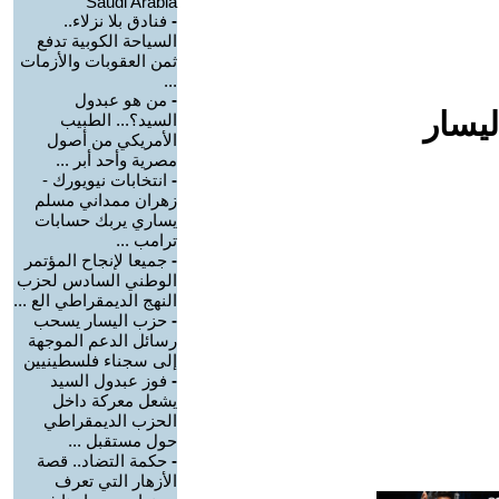
Saudi Arabia
-
فنادق بلا نزلاء..
السياحة الكوبية تدفع
ثمن العقوبات والأزمات
...
-
من هو عبدول
ليسار
السيد؟... الطبيب
الأمريكي من أصول
مصرية وأحد أبر ...
-
انتخابات نيويورك -
زهران ممداني مسلم
يساري يربك حسابات
ترامب ...
-
جميعا لإنجاح المؤتمر
الوطني السادس لحزب
النهج الديمقراطي الع ...
-
حزب اليسار يسحب
رسائل الدعم الموجهة
إلى سجناء فلسطينيين
-
فوز عبدول السيد
يشعل معركة داخل
الحزب الديمقراطي
حول مستقبل ...
-
حكمة التضاد.. قصة
الأزهار التي تعرف