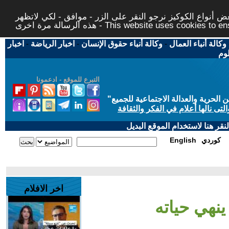
 أنواع الكوكيز نرجو النقر على الزر - موافق - لكي لاتظهر
This website uses cookies to ensure you ge
وكالة أنباء العمال
-
وكالة أنباء حقوق الإنسان
-
اخبار الرياضة
-
اخبار
لوم
التبرع للموقع - ادعمونا
حرية والعدالة الاجتماعية للجميع
"
تى نالها أعلام في الفكر والثقافة
قر هنا لاستخدام الموقع البديل
كوردي
English
اخر الافلام
ينهي حياته