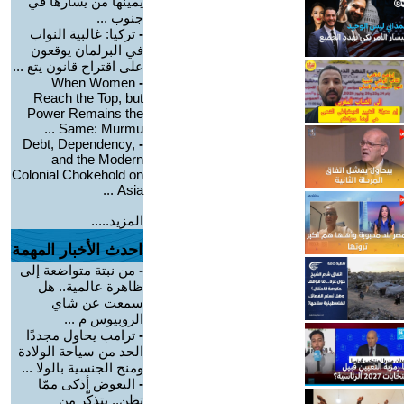
يمينها من يسارها في
جنوب ...
-
تركيا: غالبية النواب
في البرلمان يوقعون
على اقتراح قانون يتع ...
When Women
-
Reach the Top, but
Power Remains the
Same: Murmu ...
Debt, Dependency,
-
and the Modern
Colonial Chokehold on
Asia ...
المزيد.....
احدث الأخبار المهمة
-
من نبتة متواضعة إلى
ظاهرة عالمية.. هل
سمعت عن شاي
الروبيوس م ...
-
ترامب يحاول مجددًا
الحد من سياحة الولادة
ومنح الجنسية بالولا ...
-
البعوض أذكى ممّا
تظن.. يتذكّر من