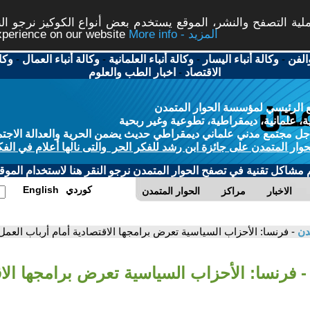
ة التصفح والنشر، الموقع يستخدم بعض أنواع الكوكيز نرجو النق
More info - المزيد
experience on our website
الفن
-
وكالة أنباء اليسار
-
وكالة أنباء العلمانية
-
وكالة أنباء العمال
-
وكا
الاقتصاد
-
اخبار الطب والعلوم
 الرئيسي لمؤسسة الحوار المتمدن
، علمانية، ديمقراطية، تطوعية وغير ربحية
ل مجتمع مدني علماني ديمقراطي حديث يضمن الحرية والعدالة الاجتم
حوار المتمدن على جائزة ابن رشد للفكر الحر والتى نالها أعلام في الفك
م مشاكل تقنية في تصفح الحوار المتمدن نرجو النقر هنا لاستخدام الموقع
كوردي
English
الاخبار
مراكز
الحوار المتمدن
مدن
- فرنسا: الأحزاب السياسية تعرض برامجها الاقتصادية أمام أرباب العمل
- فرنسا: الأحزاب السياسية تعرض برامجها الاق