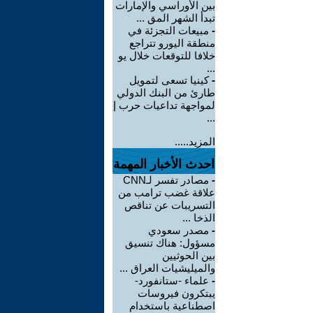
بين الأوراسي والإمارات
تبدأ الشهر المق ...
-
مبيعات التجزئة في
منطقة اليورو تتراجع
خلافا للتوقعات خلال يو
...
-
كينيا تسعى لتمويل
طارئ من البنك الدولي
لمواجهة تداعيات حرب إ
...
المزيد.....
احدث الأخبار المهمة
-
مصادر تفسر لـCNN
علاقة غضب ترامب من
التسريبات عن تناقص
الذخا ...
-
مصدر سعودي
مسؤول: هناك تنسيق
بين الحوثيين
والميليشيات العراق ...
-
علماء -ستانفورد-
يبتكرون فيروسات
اصطناعية باستخدام