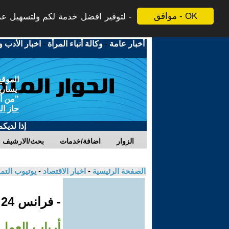
موافق - OK
لتوفير افضل خدمة لكم ولتسهيل عملي
أخبار عامة
-
وكالة أنباء المرأة
-
اخبار الأدب و
الموقع
يسارية
"من أج
حاز ال
إذا لديك
الزوار
اضافة/خدمات
بحث/الارشيف
الصفحة الرئيسية
-
اخبار الاقتصاد
-
يوتيوب الت
- فرانس 24
أرباب العمل