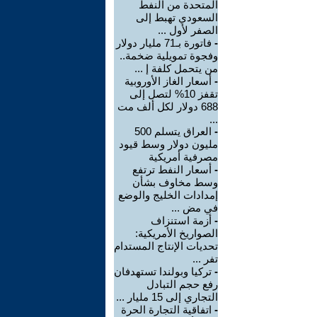
المتحدة من النفط
السعودي تهبط إلى
الصفر لأول ...
-
فاتورة بـ71 مليار دولار
وفجوة تمويلية ضخمة..
من يتحمل كلفة إ ...
-
أسعار الغاز الأوروبية
تقفز 10% لتصل إلى
688 دولار لكل ألف مت
...
-
العراق يتسلم 500
مليون دولار وسط قيود
مصرفية أمريكية
-
أسعار النفط ترتفع
وسط مخاوف بشأن
إمدادات الخليج والوضع
في مض ...
-
أزمة استنزاف
الصواريخ الأمريكية:
تحديات الإنتاج المستدام
تفر ...
-
تركيا وبولندا تستهدفان
رفع حجم التبادل
التجاري إلى 15 مليار ...
-
اتفاقية التجارة الحرة