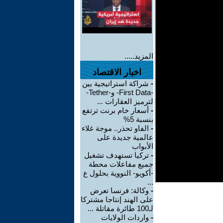
المزيد.....
اخبار الاقتصاد
-
شراكة استراتيجية بين
-First Data- و-Tether-
لترميز العقارات ...
-
أسعار خام برنت ترتفع
بنسبة 5%
-
الفاو تحذر.. موجة غلاء
عالمية جديدة على
الأبواب
-
تركيا تستهدف تشغيل
جميع مفاعلات محطة
-أكويو- النووية بحلول ع
...
-
وكالة: فرنسا تعرض
على الهند إنتاجا مشتركا
لـ100 طائرة مقاتلة ...
-
واردات الولايات