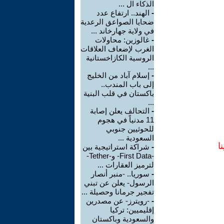
الذكاء ال ...
-
الهند.. ارتفاع عدد
ضحايا الصواعق الرعدية
في ولاية جهارخاند ...
-
غالوزين: محاولات
الغرب لإضعاف العلاقات
الروسية الكازاخستانية
...
-
إسلام آباد من الخليج
إلى باب المندب..
باكستان في قلب البنية
...
-
التحالف يعلن إصابة
11 مدنياً في هجوم
للحوثيين جنوبي
السعودية ...
ا
-
شراكة استراتيجية بين
-First Data- و-Tether-
لترميز العقارات ...
-
سوريا.. -منبر أنصار
الرسول- يعلن عن تبني
تفجير جرمانا وحصيلة ...
-
-رويترز- عن مصدرين
إقليميين: تركيا
والسعودية وباكستان