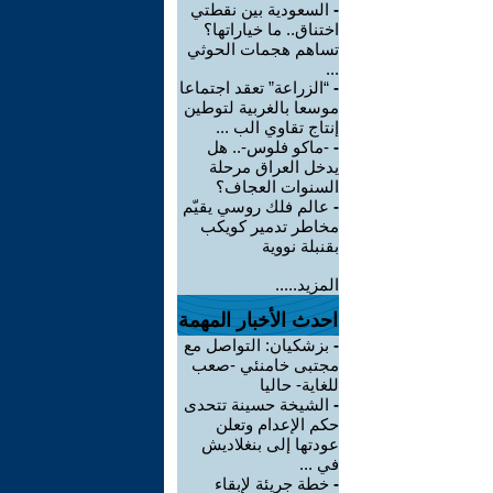
-
السعودية بين نقطتي
اختناق.. ما خياراتها؟
تساهم هجمات الحوثي
...
-
“الزراعة” تعقد اجتماعا
موسعا بالغربية لتوطين
إنتاج تقاوي الب ...
-
-ماكو فلوس-.. هل
يدخل العراق مرحلة
السنوات العجاف؟
-
عالم فلك روسي يقيّم
مخاطر تدمير كويكب
بقنبلة نووية
المزيد.....
احدث الأخبار المهمة
-
بزشكيان: التواصل مع
مجتبى خامنئي -صعب
للغاية- حاليا
-
الشيخة حسينة تتحدى
حكم الإعدام وتعلن
عودتها إلى بنغلاديش
في ...
-
خطة جريئة لإبقاء