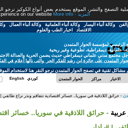
ة التصفح والنشر، الموقع يستخدم بعض أنواع الكوكيز نرجو النق
More info - المزيد
experience on our website
الفن
-
وكالة أنباء اليسار
-
وكالة أنباء العلمانية
-
وكالة أنباء العمال
-
وكا
الاقتصاد
-
اخبار الطب والعلوم
 الرئيسي لمؤسسة الحوار المتمدن
، علمانية، ديمقراطية، تطوعية وغير ربحية
ل مجتمع مدني علماني ديمقراطي حديث يضمن الحرية والعدالة الاجتم
حوار المتمدن على جائزة ابن رشد للفكر الحر والتى نالها أعلام في الفك
م مشاكل تقنية في تصفح الحوار المتمدن نرجو النقر هنا لاستخدام الموقع
كوردي
English
الاخبار
مراكز
الحوار المتمدن
مدن
- حرائق اللاذقية في سوريا.. خسائر اقتصادية تتفاقم ونذر نزاع طائفي | 
 عربية
- حرائق اللاذقية في سوريا.. خسائر اقتص
ئفي | #رادار