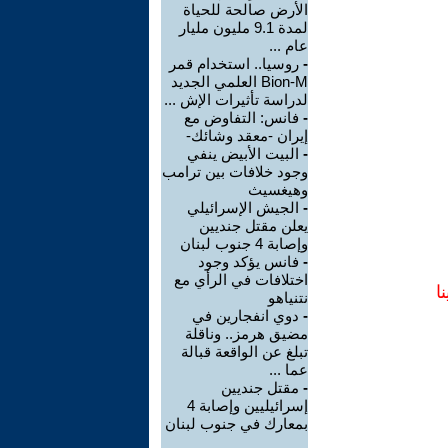
الأرض صالحة للحياة
لمدة 9.1 مليون مليار
عام ...
-
روسيا.. استخدام قمر
Bion-M العلمي الجديد
لدراسة تأثيرات الإش ...
-
فانس: التفاوض مع
إيران -معقد وشائك-
-
البيت الأبيض ينفي
وجود خلافات بين ترامب
وهيغسيث
-
الجيش الإسرائيلي
يعلن مقتل جنديين
وإصابة 4 جنوب لبنان
-
فانس يؤكد وجود
اختلافات في الرأي مع
ا
نتنياهو
-
دوي انفجارين في
مضيق هرمز.. وناقلة
تبلغ عن الواقعة قبالة
عما ...
-
مقتل جنديين
إسرائيليين وإصابة 4
بمعارك في جنوب لبنان