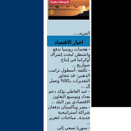
المزيد.....
اخبار الاقتصاد
-
هجمات روسيا تدفع
واشنطن لبحث إشراك
أوكرانيا في إنتاج
صواريخ ...
-
تكلفة -أسطول ترامب
الذهبي- قد تتجاوز
التقديرات بـ50% وتصل
إل ...
-
عبد العاطي يؤكد دعم
بغداد وتوسيع التعاون
الاقتصادي بين البلد ...
-
مصر وباكستان تدفعان
شراكة استراتيجية
جديدة.. مباحثات لتعزيز
...
-
سوريا تسعى إلى