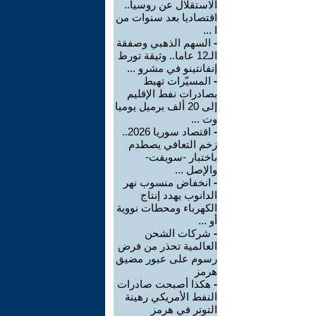
الاستقلال عن روسيا..
اقتصاديا بعد سنوات من
ا ...
-
السهم الذهبي وصفقة
الـ12 عاما.. وثيقة تورط
إنفانتينو في مشرو ...
-
المسيّرات تهبط
بصادرات نفط الإقليم
إلى 20 ألف برميل يوميا
وت ...
-
اقتصاد سوريا 2026..
زخم التعافي يصطدم
باختبار -سويفت-
والإصل ...
-
انخفاض منسوب نهر
الدانوب يهدد إنتاج
الكهرباء ومحطات نووية
أو ...
-
شركات الشحن
العالمية تحذر من فرض
رسوم على عبور مضيق
هرمز
-
هكذا أصبحت صادرات
النفط الأمريكي رهينة
التوتر في هرمز