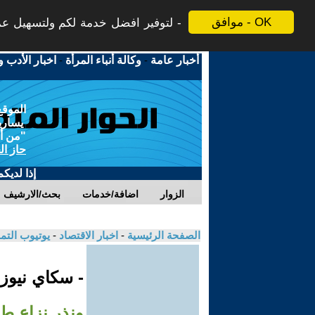
موافق - OK
لتوفير افضل خدمة لكم ولتسهيل عملي
أخبار عامة
-
وكالة أنباء المرأة
-
اخبار الأدب و
الموقع
يسارية
"من أج
حاز ال
إذا لديك
الزوار
اضافة/خدمات
بحث/الارشيف
الصفحة الرئيسية
-
اخبار الاقتصاد
-
يوتيوب الت
- سكاي نيوز
ونذر نزاع طا