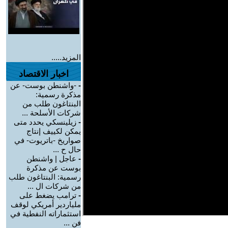
المزيد.....
اخبار الاقتصاد
-
-واشنطن بوست- عن
مذكرة رسمية:
البنتاغون طلب من
شركات الأسلحة ...
-
زيلينسكي يحدد متى
يمكن لكييف إنتاج
صواريخ -باتريوت- في
حال ح ...
-
عاجل | واشنطن
بوست عن مذكرة
رسمية: البنتاغون طلب
من شركات ال ...
-
ترامب يضغط على
ملياردير أمريكي لوقف
استثماراته النفطية في
فن ...