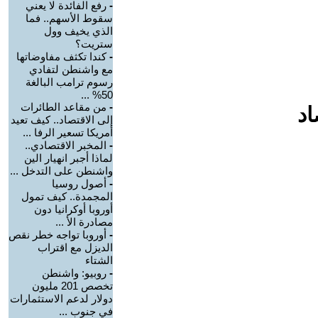
-
رفع الفائدة لا يعني
سقوط الأسهم.. فما
الذي يخيف وول
ستريت؟
-
كندا تكثف مفاوضاتها
مع واشنطن لتفادي
رسوم ترامب البالغة
50% ...
-
من مقاعد الطائرات
اد
إلى الاقتصاد.. كيف تعيد
أمريكا تسعير الرفا ...
-
المخبر الاقتصادي..
لماذا أجبر انهيار الين
واشنطن على التدخل ...
-
أصول روسيا
المجمدة.. كيف تمول
أوروبا أوكرانيا دون
مصادرة الأ ...
-
أوروبا تواجه خطر نقص
الديزل مع اقتراب
الشتاء
-
روبيو: واشنطن
تخصص 201 مليون
دولار لدعم الاستثمارات
في جنوب ...