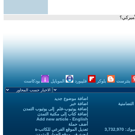
أميركي؟
بنترست
بلوكر
فليبورد
الموبايل
بودكاست
اضافة موضوع جديد
التضامنية
اضافة خبر
إضافة يوتيوب-فلم إلى يوتيوب التمدن
إضافة كتاب إلى مكتبة التمدن
Add new article - English
أضف حملة
3,732,97
تعديل الموقع الفرعي للكاتب-ة
ابحث في موقع الحوار المتمدن