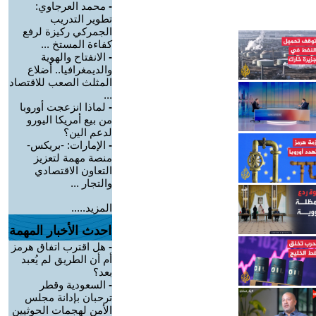
-
محمد العرجاوي:
تطوير التدريب
الجمركي ركيزة لرفع
كفاءة المستخ ...
-
الانفتاح والهوية
والديمغرافيا.. أضلاع
المثلث الصعب للاقتصاد
...
-
لماذا انزعجت أوروبا
من بيع أمريكا اليورو
لدعم الين؟
-
الإمارات: -بريكس-
منصة مهمة لتعزيز
التعاون الاقتصادي
والتجار ...
المزيد.....
احدث الأخبار المهمة
-
هل اقترب اتفاق هرمز
أم أن الطريق لم يُعبد
بعد؟
-
السعودية وقطر
ترحبان بإدانة مجلس
الأمن لهجمات الحوثيين