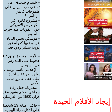
-
-فيتنام جديدة-.. هل
تقضي حرب إيران على
طموحات فانس
الرئاسية؟ ...
-
مشروع قانون في
الكونغرس الأمريكي
حول عقوبات ضد -حزب
الله- وم ...
-
موسكو: تخلي اليابان
عن وضعها كدولة غير
نووية سيثير ردود فعل
...
-
الأمم المتحدة توثق 67
هجوما على المدارس
في السودان
-
الإعلامي باسم يوسف
يعلق بطريقة ساخرة
على حفل عمرو دياب
الأخي ...
-
نيجيريا.. حفل زفاف
جماعي ضخم يشهد عقد
قران 1500 من العرسان
جاد الأفلام الجيدة
( ...
-
حاكم: إصابة 13 شخصا
ا
على الأقل جراء الهجوم