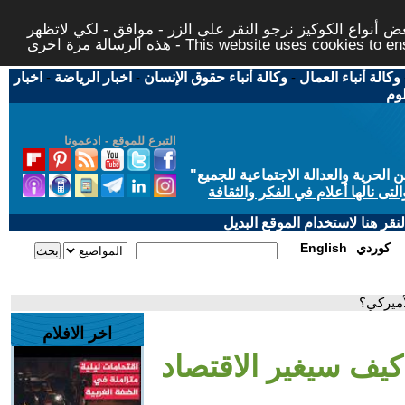
 أنواع الكوكيز نرجو النقر على الزر - موافق - لكي لاتظهر
This website uses cookies to ensure you ge
وكالة أنباء العمال
-
وكالة أنباء حقوق الإنسان
-
اخبار الرياضة
-
اخبار
لوم
التبرع للموقع - ادعمونا
حرية والعدالة الاجتماعية للجميع
"
تى نالها أعلام في الفكر والثقافة
قر هنا لاستخدام الموقع البديل
كوردي
English
أميركي؟
اخر الافلام
كيف سيغير الاقتصاد