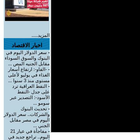
المزيد.....
اخبار الاقتصاد
-
سعر الدولار اليوم في
البنوك والسوق السوداء
مقابل الجنيه المص ...
-
-الفاو-: ارتفاع أسعار
الغذاء في يوليو لأعلى
مستوى منذ 3 سنوا ...
-
النفط العراقية ترد
على جدل -النفط
الأسود-: التصدير عبر
سومو ...
-
تحديث البنوك
والشركات.. سعر الدولار
اليوم في مصر مقابل
الجني ...
-
مفاجأة في عيار 21
اليوم.. تراجع جديد في