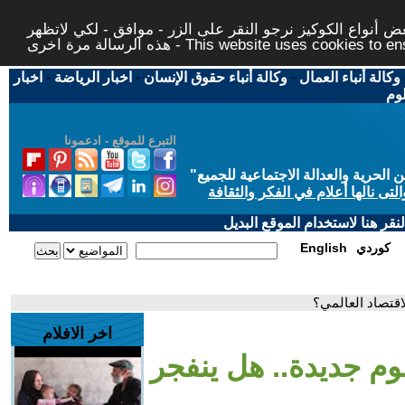
 أنواع الكوكيز نرجو النقر على الزر - موافق - لكي لاتظهر
This website uses cookies to ensure you ge
وكالة أنباء العمال
-
وكالة أنباء حقوق الإنسان
-
اخبار الرياضة
-
اخبار
لوم
التبرع للموقع - ادعمونا
حرية والعدالة الاجتماعية للجميع
"
تى نالها أعلام في الفكر والثقافة
قر هنا لاستخدام الموقع البديل
كوردي
English
اقتصاد العالمي؟
اخر الافلام
م جديدة.. هل ينفجر