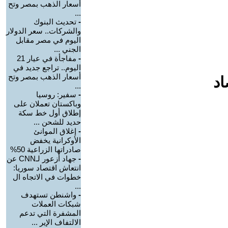
أسعار الذهب بمصر وتح
...
-
تحديث البنوك
والشركات.. سعر الدولار
اليوم في مصر مقابل
الجني ...
-
مفاجأة في عيار 21
اليوم.. تراجع جديد في
أسعار الذهب بمصر وتح
اد
...
-
سفير: روسيا
وباكستان تعملان على
إطلاق أول خط سكة
حديد للشحن ...
-
إغلاق الموانئ
الأوكرانية يخفض
صادراتها الزراعية 50%
-
جهاد أزعور لـCNN عن
انتعاش اقتصاد سوريا:
خطوات في الاتجاه ال
...
-
واشنطن تستهدف
شبكات العملات
المشفرة التي تدعم
الالتفاف الإير ...