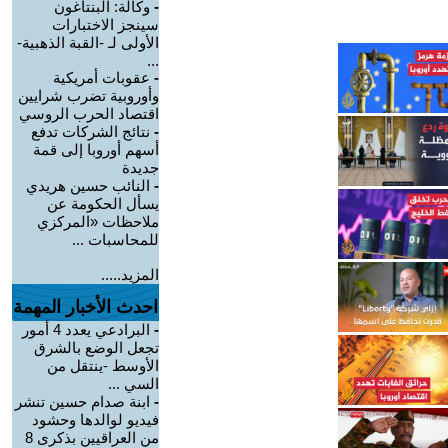
-
وكالة: البنتاغون
سينجز الاختبارات
الأولى لـ -القبة الذهبية-
...
-
عقوبات أمريكية
وأوروبية تضرب شرايين
اقتصاد الحرب الروسي
-
نتائج الشركات تدفع
أسهم أوروبا إلى قمة
جديدة
-
النائب حسين هريدي
يسأل الحكومة عن
ملاحظات «المركزي
للمحاسبات ...
المزيد.....
احدث الأخبار المهمة
-
البرادعي يعدد 4 أمور
تجعل الوضع بالشرق
الأوسط -ينتقل من
السي ...
-
ابنة صدام حسين تنشر
فيديو لوالدها وحشود
من العراقيين بذكرى 8