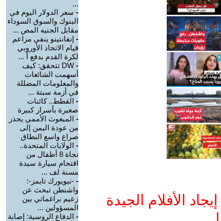
...
-
سعر الدولار اليوم في
البنوك والسوق السوداء
مقابل الجنيه المص ...
-
إنفانتينو ينفي مزاعم
قيام الاتحاد الأوروبي
لكرة القدم بدفع أ ...
-
DW تتحقق: كيف
أسهمت الشائعات
والمعلومات المضللة
في أزمة سبتة ...
-
القطط.. كائنات
صغيرة بأسرار كبيرة
-
المبعوث الأممي يحذر
من عودة اليمن إلى
صراع واسع النطاق
-
الولايات المتحدة..
نجاة 8 أطفال من
اقتحام سيارة سيدة
مسنة لف ...
-
-نيويورك تايمز-:
واشنطن تبحث عن
جاد الأفلام الجيدة
زعيم براغماتي بين
المسؤولين ...
ا
-
الدفاع الروسية: إصابة