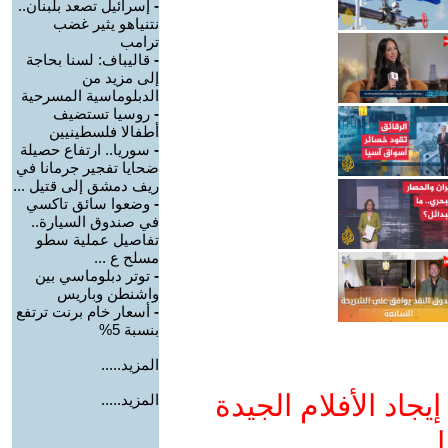
-
إسرائيل تصعد بلبنان..
نتنياهو يثير غضب
ترامب
-
قاليباف: لسنا بحاجة
إلى مزيد من
الدبلوماسية المسرحية
-
روسيا تستضيف
أطفالا فلسطينيين
-
سوريا.. ارتفاع حصيلة
ضحايا تفجير جرمانا في
ريف دمشق إلى قتيل ...
-
وضعوا سائق تاكسي
في صندوق السيارة..
تفاصيل عملية سطو
مسلح ع ...
-
توتر دبلوماسي بين
واشنطن وباريس
-
أسعار خام برنت ترتفع
بنسبة 5%
المزيد.....
جاد الأفلام الجيدة
المزيد.....
ا