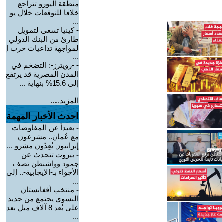
منطقة اليورو تتراجع
خلافا للتوقعات خلال يو
...
-
كينيا تسعى لتمويل
طارئ من البنك الدولي
لمواجهة تداعيات حرب إ
...
-
-رويترز-: التضخم في
المدن المصرية قد يرتفع
إلى 15.6% بنهاية ...
المزيد.....
احدث الأخبار المهمة
-
بعيداً عن المفاوضات
مع عُمان.. مشرعون
إيرانيون يُعِدّون مشرو ...
-
بيروت تتحدث عن
جمود وواشنطن تصف
الأجواء بـ-الإيجابية-.. إلى
...
-
منتخب أفغانستان
النسوي يجتمع من جديد
على بُعد 8 آلاف ميل بعد
...