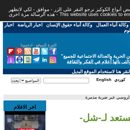
 أنواع الكوكيز نرجو النقر على الزر - موافق - لكي لاتظهر
This website uses cookies to ensure you ge
وكالة أنباء العمال
-
وكالة أنباء حقوق الإنسان
-
اخبار الرياضة
-
اخبار
لوم
التبرع للموقع - ادعمونا
حرية والعدالة الاجتماعية للجميع
"
تى نالها أعلام في الفكر والثقافة
قر هنا لاستخدام الموقع البديل
كوردي
English
د الروسي عبر ضربة مدمرة
اخر الافلام
يستعد لـ-شل-