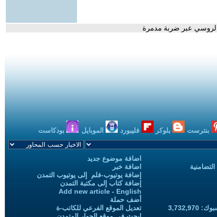
د الروسي عبر ضربة مدمرة
بنترست
بلوكر
فليبورد
الموبايل
بودكاست
اضافة موضوع جديد
التضامنية
اضافة خبر
إضافة يوتيوب-فلم إلى يوتيوب التمدن
إضافة كتاب إلى مكتبة التمدن
Add new article - English
أضف حملة
3,732,97
تعديل الموقع الفرعي للكاتب-ة
ابحث في موقع الحوار المتمدن