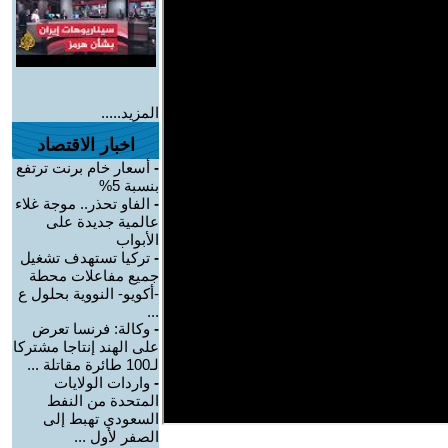
المزيد.....
اخبار الاقتصاد
-
أسعار خام برنت ترتفع
بنسبة 5%
-
الفاو تحذر.. موجة غلاء
عالمية جديدة على
الأبواب
-
تركيا تستهدف تشغيل
جميع مفاعلات محطة
-أكويو- النووية بحلول ع
...
-
وكالة: فرنسا تعرض
على الهند إنتاجا مشتركا
لـ100 طائرة مقاتلة ...
-
واردات الولايات
المتحدة من النفط
السعودي تهبط إلى
الصفر لأول ...