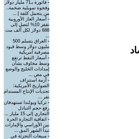
-
فاتورة بـ71 مليار دولار
وفجوة تمويلية ضخمة..
من يتحمل كلفة إ ...
-
أسعار الغاز الأوروبية
تقفز 10% لتصل إلى
688 دولار لكل ألف مت
...
-
العراق يتسلم 500
مليون دولار وسط قيود
اد
مصرفية أمريكية
-
أسعار النفط ترتفع
وسط مخاوف بشأن
إمدادات الخليج والوضع
في مض ...
-
أزمة استنزاف
الصواريخ الأمريكية:
تحديات الإنتاج المستدام
تفر ...
-
تركيا وبولندا تستهدفان
رفع حجم التبادل
التجاري إلى 15 مليار ...
-
اتفاقية التجارة الحرة
بين الأوراسي والإمارات
تبدأ الشهر المق ...
-
مبيعات التجزئة في