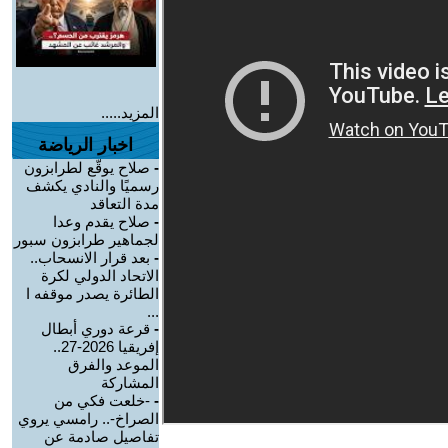
المزيد.....
اخبار الرياضة
-
صلاح يوقّع لطرابزون
رسميًا والنادي يكشف
مدة التعاقد
-
صلاح يقدم وعدا
لجماهير طرابزون سبور
-
بعد قرار الانسحاب..
الاتحاد الدولي لكرة
الطائرة يصدر موقفه ا
...
-
قرعة دوري أبطال
إفريقيا 2026-27..
الموعد والفرق
المشاركة
-
-خلعت فكي من
الصراخ-.. رامسي يروي
تفاصيل صادمة عن