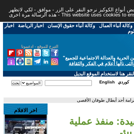
 أنواع الكوكيز نرجو النقر على الزر - موافق - لكي لاتظهر
This website uses cookies to ensure you ge
وكالة أنباء العمال
-
وكالة أنباء حقوق الإنسان
-
اخبار الرياضة
-
اخبار
لوم
التبرع للموقع - ادعمونا
حرية والعدالة الاجتماعية للجميع
"
تى نالها أعلام في الفكر والثقافة
قر هنا لاستخدام الموقع البديل
كوردي
English
لكرامة أحد أبطال طوفان الأقصى
اخر الافلام
يدة: منفذ عملية