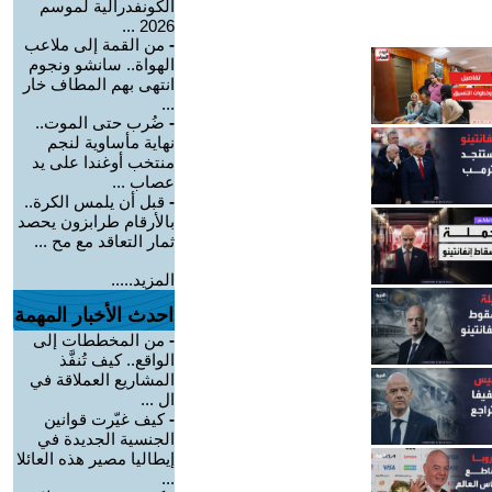
الكونفدرالية لموسم
2026 ...
-
من القمة إلى ملاعب
الهواة.. سانشو ونجوم
انتهى بهم المطاف خار
...
-
ضُرب حتى الموت..
نهاية مأساوية لنجم
منتخب أوغندا على يد
عصاب ...
-
قبل أن يلمس الكرة..
بالأرقام طرابزون يحصد
ثمار التعاقد مع مح ...
المزيد.....
احدث الأخبار المهمة
-
من المخططات إلى
الواقع.. كيف تُنفَّذ
المشاريع العملاقة في
ال ...
-
كيف غيّرت قوانين
الجنسية الجديدة في
إيطاليا مصير هذه العائلا
...