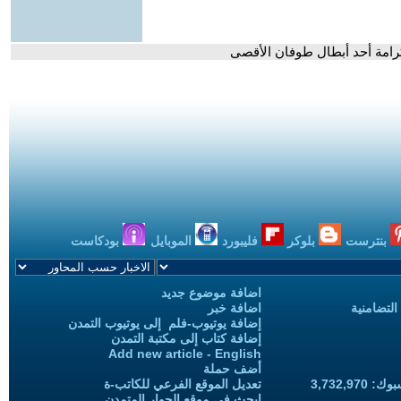
لكرامة أحد أبطال طوفان الأقصى
بنترست
بلوكر
فليبورد
الموبايل
بودكاست
اضافة موضوع جديد
التضامنية
اضافة خبر
إضافة يوتيوب-فلم إلى يوتيوب التمدن
إضافة كتاب إلى مكتبة التمدن
Add new article - English
أضف حملة
3,732,97
تعديل الموقع الفرعي للكاتب-ة
ابحث في موقع الحوار المتمدن