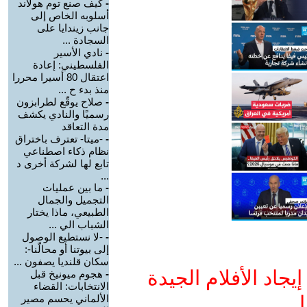
-
كيف صنع توم هولاند
أسلوبه الخاص إلى
جانب زيندايا على
السجادة ...
-
نادي الأسير
الفلسطيني: إعادة
اعتقال 80 أسيرا محررا
منذ بدء ح ...
-
صلاح يوقّع لطرابزون
رسميًا والنادي يكشف
مدة التعاقد
-
-ميتا- تعترف باختراق
نظام ذكاء اصطناعي
تابع لها لشركة أخرى د
...
-
ما بين عمليات
التجميل والجمال
الطبيعي، ماذا يختار
الشباب الي ...
-
-لا نستطيع الوصول
إلى بيوتنا أو محالّنا-:
سكان قلنديا يصفون ...
جاد الأفلام الجيدة
-
هجوم ميونيخ قبل
الانتخابات: القضاء
ا
الألماني يحسم مصير