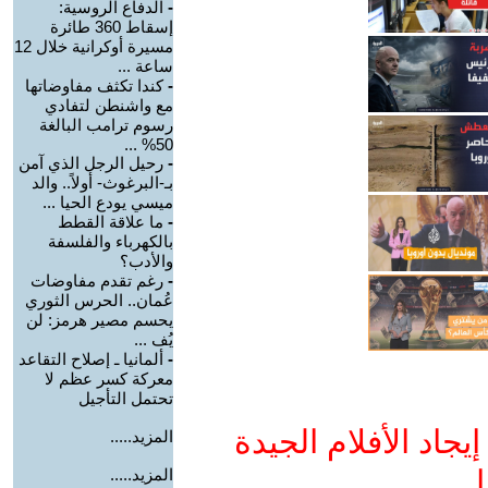
-
الدفاع الروسية:
إسقاط 360 طائرة
مسيرة أوكرانية خلال 12
ساعة ...
-
كندا تكثف مفاوضاتها
مع واشنطن لتفادي
رسوم ترامب البالغة
50% ...
-
رحيل الرجل الذي آمن
بـ-البرغوث- أولاً.. والد
ميسي يودع الحيا ...
-
ما علاقة القطط
بالكهرباء والفلسفة
والأدب؟
-
رغم تقدم مفاوضات
عُمان.. الحرس الثوري
يحسم مصير هرمز: لن
يُف ...
-
ألمانيا ـ إصلاح التقاعد
معركة كسر عظم لا
تحتمل التأجيل
جاد الأفلام الجيدة
المزيد.....
ا
المزيد.....