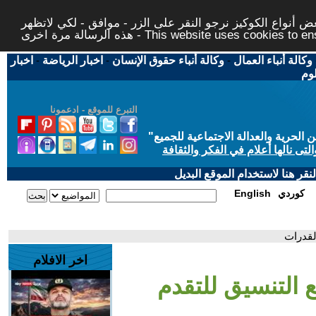
 أنواع الكوكيز نرجو النقر على الزر - موافق - لكي لاتظهر
This website uses cookies to ensure you ge
وكالة أنباء العمال
-
وكالة أنباء حقوق الإنسان
-
اخبار الرياضة
-
اخبار
لوم
التبرع للموقع - ادعمونا
حرية والعدالة الاجتماعية للجميع
"
تى نالها أعلام في الفكر والثقافة
قر هنا لاستخدام الموقع البديل
كوردي
English
لقدرات
اخر الافلام
 التنسيق للتقدم