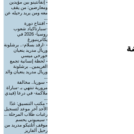
-
إنفانتينو بين مؤيدين
ومعارضين: من يقف
معه ومن يريد رحيله عن
...
-
افتتاح دورة
-سبارتاكياد شعوب
روسيا- 2026 في
يكاترينبورغ
-
-ارقد بسلام-.. برشلونة
ة
وريال مدريد ينعيان
خورخي ميسي
-
لحظة إنسانية تجمع
الغريمين.. برشلونة
وريال مدريد ينعيان والد
...
-
سوريا.. مخالفة
مرورية تنتهي بـ -مباراة
ملاكمة- في درعا (فيدي
...
-
مكتب التنسيق: غدًا
الأحد آخر موعد لتسجيل
رغبات طلاب المرحلة ...
-
سيميوني يحسم
موقف أتلتيكو مدريد من
رحيل ألفاريز