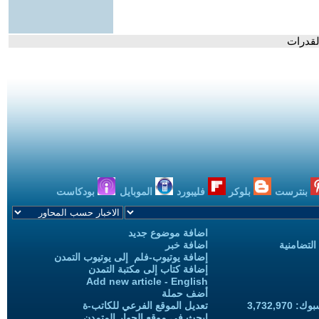
لقدرات
بنترست
بلوكر
فليبورد
الموبايل
بودكاست
اضافة موضوع جديد
التضامنية
اضافة خبر
إضافة يوتيوب-فلم إلى يوتيوب التمدن
إضافة كتاب إلى مكتبة التمدن
Add new article - English
أضف حملة
3,732,97
تعديل الموقع الفرعي للكاتب-ة
ابحث في موقع الحوار المتمدن