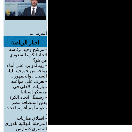
المزيد.....
اخبار الرياضة
-
مرشح وحيد لرئاسة
اتحاد الكرة السعودي..
من هو؟
-
رونالدو يرد على أنباء
زواجه من جورجينا ليلة
السبت.. والجمهور ...
-
تعرف على مواعيد
مباريات الأهلي فى
معسكر إسبانيا
-
رسميًا.. اتحاد الكرة
يعلن استضافة مصر
بطولة أمم أفريقيا تحت
...
-
انطلاق مباريات
المرحلة النهائية للدوري
المصري 8 مارس