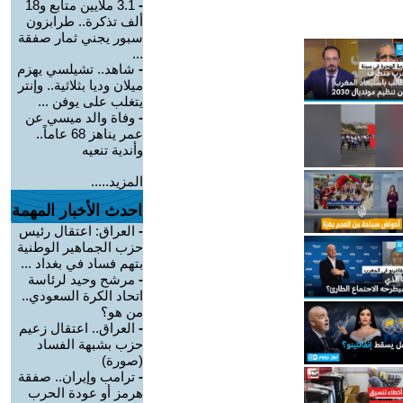
-
3.1 ملايين متابع و18
ألف تذكرة.. طرابزون
سبور يجني ثمار صفقة
...
-
شاهد.. تشيلسي يهزم
ميلان وديا بثلاثية.. وإنتر
يتغلب على يوفن ...
-
وفاة والد ميسي عن
عمر يناهز 68 عاماً..
وأندية تنعيه
المزيد.....
احدث الأخبار المهمة
-
العراق: اعتقال رئيس
حزب الجماهير الوطنية
بتهم فساد في بغداد ...
-
مرشح وحيد لرئاسة
اتحاد الكرة السعودي..
من هو؟
-
العراق.. اعتقال زعيم
حزب بشبهة الفساد
(صورة)
-
ترامب وإيران.. صفقة
هرمز أو عودة الحرب