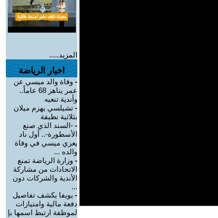
المزيد.....
اخبار الرياضة
-
وفاة والد ميسي عن
عمر يناهز 68 عاماً..
وأندية تنعيه
-
تشيلسي يهزم ميلان
بثلاثية نظيفة
-
-السند الذي صنع
الأسطورة-.. أول ناد
يعزي ميسي في وفاة
والده ...
-
وزارة الرياضة تمنع
الاتحادات من مشاركة
الأندية والشركات دون
...
-
يويفا يكشف تفاصيل
دفعة مالية وامتيازات
لموظفة ارتبط اسمها بإ