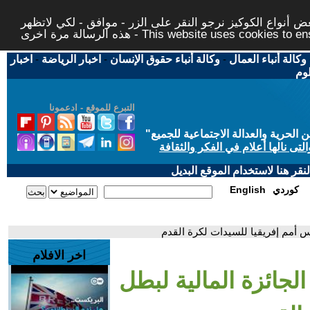
 أنواع الكوكيز نرجو النقر على الزر - موافق - لكي لاتظهر
This website uses cookies to ensure you ge
وكالة أنباء العمال
-
وكالة أنباء حقوق الإنسان
-
اخبار الرياضة
-
اخبار
لوم
التبرع للموقع - ادعمونا
حرية والعدالة الاجتماعية للجميع
"
تى نالها أعلام في الفكر والثقافة
قر هنا لاستخدام الموقع البديل
كوردي
English
س أمم إفريقيا للسيدات لكرة القدم
اخر الافلام
لجائزة المالية لبطل