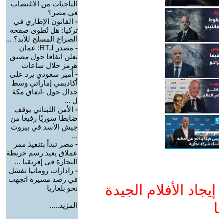
الناجيات من الاغتصاب
في مصر؟
-
القانون الإطاري في
تركيا: هل تُطوى صفحة
الصراع المسلح للأبد؟ ...
-
مصدر لـRT: عمان
تعلن اتفاقا حول مضيق
هرمز خلال ساعات
-
أمير سعودي يرد على
أكاديمي إماراتي وسط
جدال حول -اتفاق مكة
ل ...
-
الأمن اللبناني يوقف
ضابطا سوريّا رفيعا من
جيش الأسد في بيروت
...
-
مصر تبدأ بتنفيذ ممر
عملاق يعيد رسم خريطة
التجارة في إفريقيا ...
-
رادارات رومانيا تفشل
في رصد مسيرة اتجهت
جاد الأفلام الجيدة
نحو بلغاريا
ا
المزيد.....