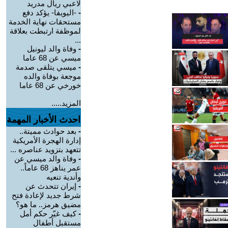
لاعبي ريال مدريد
-
-اليويفا- يؤكد دفع
مستحقات نهاية الخدمة
لموظفة ارتبطت بعلاقة
...
-
وفاة والد ليونيل
ميسي عن 68 عاما
-
ميسي يتلقى صدمة
موجعة بوفاة والده
خورخي عن 68 عاما
المزيد.....
احدث الأخبار المهمة
-
بعد حوادث مميتة..
إدارة الهجرة الأمريكية
تتعهد بتزويد عناصره ...
-
وفاة والد ميسي عن
عمر يناهز 68 عاماً..
وأندية تنعيه
-
إيران تتحدث عن
شرط جديد لإعادة فتح
مضيق هرمز.. ما هو؟
-
كيف غيّر حكم أمل
مستقبل أطفال