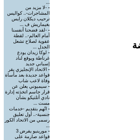
...
-
-لا مزيد من
المشاجرات-.. كواليس
ترحيب ديكلان رايس
بغيماريش ف ...
-
-لقد فضحنا أنفسنا
أمام العالم-.. لقطة
عفوية لصلاح تشعل
ة
الجدل ...
-
لوكا زيدان يودع
غرناطة ويوقع لناد
إسباني جديد
-
الاتحاد الإنجليزي يقر
قواعد جديدة بعد مأساة
وفاة لاعب شاب
-
سيميوني يعلن عن
قرار حاسم اتخذته إدارة
نادي أتلتيكو بشأن
مست ...
-
اتُهم بتقديم -خدمات
جنسية-.. أول تعليق
رسمي من الاتحاد الكور
...
-
مورينيو يفرض 3
قواعد صارمة على