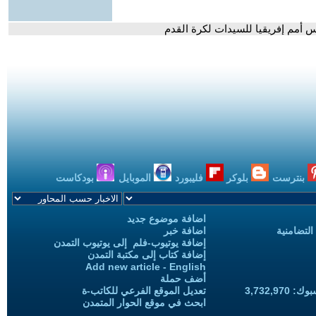
س أمم إفريقيا للسيدات لكرة القدم
بنترست
بلوكر
فليبورد
الموبايل
بودكاست
اضافة موضوع جديد
التضامنية
اضافة خبر
إضافة يوتيوب-فلم إلى يوتيوب التمدن
إضافة كتاب إلى مكتبة التمدن
Add new article - English
أضف حملة
3,732,97
تعديل الموقع الفرعي للكاتب-ة
ابحث في موقع الحوار المتمدن