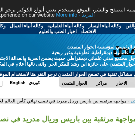
ة التصفح والنشر، الموقع يستخدم بعض أنواع الكوكيز نرجو النق
More info - المزيد
experience on our website
الفن
-
وكالة أنباء اليسار
-
وكالة أنباء العلمانية
-
وكالة أنباء العمال
-
وكا
الاقتصاد
-
اخبار الطب والعلوم
 الرئيسي لمؤسسة الحوار المتمدن
، علمانية، ديمقراطية، تطوعية وغير ربحية
ل مجتمع مدني علماني ديمقراطي حديث يضمن الحرية والعدالة الاجتم
حوار المتمدن على جائزة ابن رشد للفكر الحر والتى نالها أعلام في الفك
م مشاكل تقنية في تصفح الحوار المتمدن نرجو النقر هنا لاستخدام الموقع
كوردي
English
الاخبار
مراكز
الحوار المتمدن
دن
- مواجهة مرتقبة بين باريس وريال مدريد في نصف نهائي كأس العالم للأ
مواجهة مرتقبة بين باريس وريال مدريد في ن