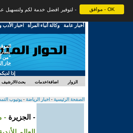
موافق - OK
لتوفير افضل خدمة لكم ولتسهيل عملي
أخبار عامة
-
وكالة أنباء المرأة
-
اخبار الأدب و
الموقع
يسارية
"من أج
حاز ال
إذا لديك
الزوار
اضافة/خدمات
بحث/الارشيف
الصفحة الرئيسية
-
اخبار الرياضة
-
يوتيوب التم
- الجزيرة
- 
العالم للأندية