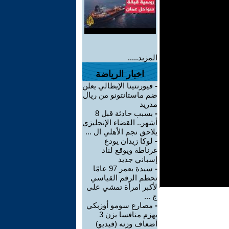
المزيد.....
اخبار الرياضة
-
فيورنتينا الإيطالي يعلن
ضم ماستانتونو من ريال
مدريد
-
بسبب حادثة قبل 8
أشهر.. القضاء الإنجليزي
يلاحق نجم الأهلي ال ...
-
لوكا زيدان يودع
غرناطة ويوقع لناد
إسباني جديد
-
سيدة بعمر 97 عامًا
تحطم الرقم القياسي
لأكبر امرأة تمشي على
ج ...
-
مصارع سومو أوزبكي
يهزم منافسا يزن 3
أضعاف وزنه (فيديو)