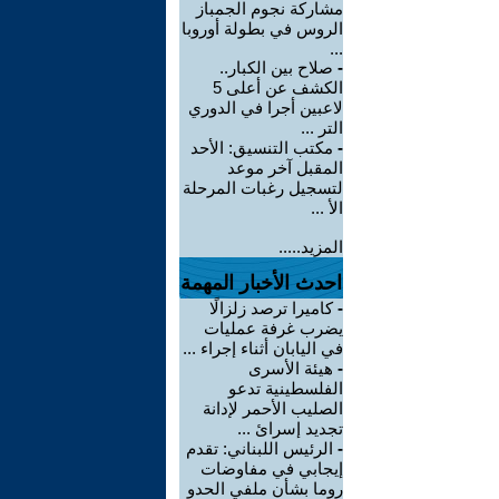
مشاركة نجوم الجمباز
الروس في بطولة أوروبا
...
-
صلاح بين الكبار..
الكشف عن أعلى 5
لاعبين أجرا في الدوري
التر ...
-
مكتب التنسيق: الأحد
المقبل آخر موعد
لتسجيل رغبات المرحلة
الأ ...
المزيد.....
احدث الأخبار المهمة
-
كاميرا ترصد زلزالًا
يضرب غرفة عمليات
في اليابان أثناء إجراء ...
-
هيئة الأسرى
الفلسطينية تدعو
الصليب الأحمر لإدانة
تجديد إسرائ ...
-
الرئيس اللبناني: تقدم
إيجابي في مفاوضات
روما بشأن ملفي الحدو