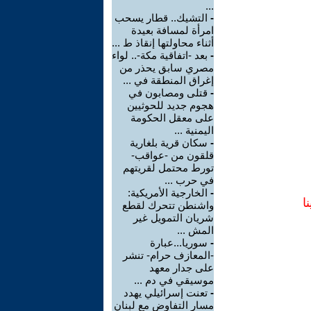
...
-
التشيك.. قطار يسحب
امرأة لمسافة بعيدة
أثناء محاولتها إنقاذ ط ...
-
بعد -اتفاقية مكة-.. لواء
مصري سابق يحذر من
إغراق المنطقة في ...
-
قتلى ومصابون في
هجوم جديد للحوثيين
على معقل الحكومة
اليمنية ...
-
سكان قرية بلغارية
قلقون من -عواقب-
تورط محتمل لقريتهم
في حرب ...
-
الخارجية الأمريكية:
ا
واشنطن تتحرك لقطع
شريان التمويل غير
المش ...
-
سوريا...عبارة
-المعازف حرام- تنشر
على جدار معهد
موسيقي في دم ...
-
تعنت إسرائيلي يهدد
مسار التفاوض مع لبنان