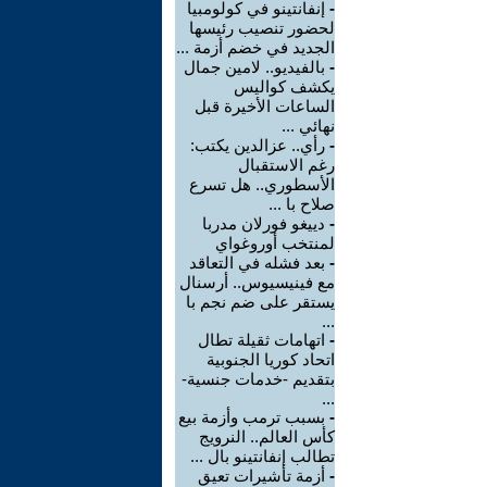
-
إنفانتينو في كولومبيا
لحضور تنصيب رئيسها
الجديد في خضم أزمة ...
-
بالفيديو.. لامين جمال
يكشف كواليس
الساعات الأخيرة قبل
نهائي ...
-
رأي.. عزالدين يكتب:
رغم الاستقبال
الأسطوري.. هل تسرع
صلاح با ...
-
دييغو فورلان مدربا
لمنتخب أوروغواي
-
بعد فشله في التعاقد
مع فينيسيوس.. أرسنال
يستقر على ضم نجم با
...
-
اتهامات ثقيلة تطال
اتحاد كوريا الجنوبية
بتقديم -خدمات جنسية-
...
-
بسبب ترمب وأزمة بيع
كأس العالم.. النرويج
تطالب إنفانتينو بال ...
-
أزمة تأشيرات تعيق