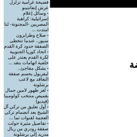
فضيحة غرامية تزلزل
عرش إنفانتينو
-
وسائل إعلام
إسرائيلية: كراهية
المصريين -المجنونة- لنا
امتدت ...
-
صلاح وطرابزون
سبور.. عندما تتخطى
الصفقة حدود كرة القدم
-
اتحاد كوريا الجنوبية
لكرة القدم يعتذر على
ة
خلفية اتهامات بتقد ...
-
بشكل مفاجئ..
ليفربول يحسم صفقة
التعاقد مع لاعب
برشلونة
-
لغز ظهور لامين جمال
بقميص منتخب كولومبيا
(فيديو)
-
أول تعليق من تركي آل
الشيخ بعد انضمام تركي
العجمة لقنوات ثما ...
-
تفاصيل مثيرة حولت
صفقة رودري من ريال
مدريد إلى برشلونة