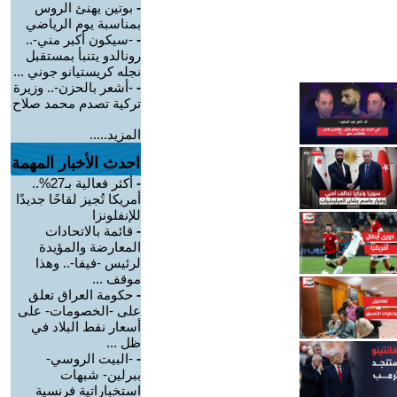
-
بوتين يهنئ الروس
بمناسبة يوم الرياضي
-
-سيكون أكبر مني-..
رونالدو يتنبأ بمستقبل
نجله كريستيانو جوني ...
-
-أشعر بالحزن-.. وزيرة
تركية تصدم محمد صلاح
المزيد.....
احدث الأخبار المهمة
-
أكثر فعالية بـ27%..
أمريكا تُجيز لقاحًا جديدًا
للإنفلونزا
-
قائمة بالاتحادات
المعارضة والمؤيدة
لرئيس -فيفا-.. وهذا
موقف ...
-
حكومة العراق تعلق
على -الخصومات- على
أسعار نفط البلاد في
ظل ...
-
-البيت الروسي-
ببرلين- شبهات
استخباراتية فرنسية