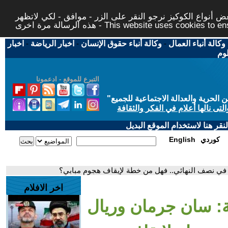
 أنواع الكوكيز نرجو النقر على الزر - موافق - لكي لاتظهر
This website uses cookies to ensure you ge
وكالة أنباء العمال
-
وكالة أنباء حقوق الإنسان
-
اخبار الرياضة
-
اخبار
لوم
التبرع للموقع - ادعمونا
حرية والعدالة الاجتماعية للجميع
"
تى نالها أعلام في الفكر والثقافة
قر هنا لاستخدام الموقع البديل
كوردي
English
د في نصف النهائي.. فهل من خطة لإيقاف هجوم مبابي؟
اخر الافلام
ية: سان جرمان وريال