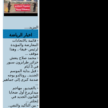
المزيد.....
اخبار الرياضة
-
قائمة بالاتحادات
المعارضة والمؤيدة
لرئيس -فيفا-.. وهذا
موقف ...
-
محمد صلاح ينعش
خزائن طرابزون سبور
في 3 أيام
-
قبل بداية الموسم
الجديد.. رونالدو يوجه
صدمة كبرى إلى جماهير
...
-
بالفيديو.. مهاجم
ميدلزبرغ أول ضحايا
القانون الجديد في
إنجلتر ...
-
بين التأكيد والنفي..