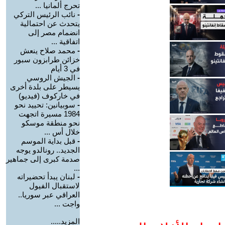
تحرج ألمانيا ...
-
نائب الرئيس التركي
يتحدث عن احتمالية
انضمام مصر إلى
اتفاقية ...
-
محمد صلاح ينعش
خزائن طرابزون سبور
في 3 أيام
-
الجيش الروسي
يسيطر على بلدة أخرى
في خاركوف (فيديو)
-
سوبيانين: تحييد نحو
1984 مسيرة اتجهت
نحو منطقة موسكو
خلال أس ...
-
قبل بداية الموسم
الجديد.. رونالدو يوجه
صدمة كبرى إلى جماهير
...
-
لبنان يبدأ تحضيراته
لاستقبال الفيول
العراقي عبر سوريا..
واجت ...
المزيد.....