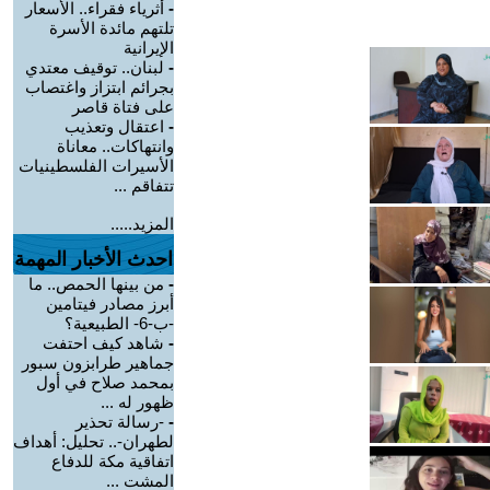
-
أثرياء فقراء.. الأسعار
تلتهم مائدة الأسرة
الإيرانية
-
لبنان.. توقيف معتدي
بجرائم ابتزاز واغتصاب
على فتاة قاصر
-
اعتقال وتعذيب
وانتهاكات.. معاناة
الأسيرات الفلسطينيات
تتفاقم ...
المزيد.....
احدث الأخبار المهمة
-
من بينها الحمص.. ما
أبرز مصادر فيتامين
-ب-6- الطبيعية؟
-
شاهد كيف احتفت
جماهير طرابزون سبور
بمحمد صلاح في أول
ظهور له ...
-
-رسالة تحذير
لطهران-.. تحليل: أهداف
اتفاقية مكة للدفاع
المشت ...