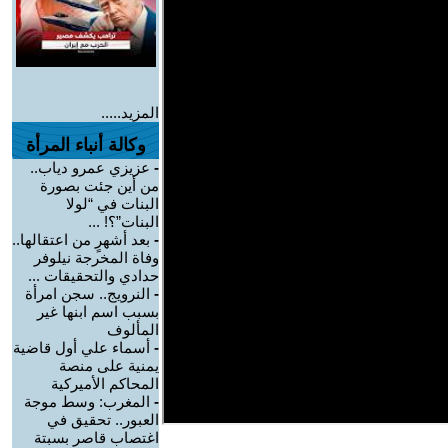
المزيد.....
وكالة أنباء المرأة
-
عزيزي عمرو دياب..
من أين جئت بصورة
البنات في “لولا
البنات”؟! ...
-
بعد أشهرٍ من اعتقالها..
وفاة المخرجة نيلوفر
حدادي والتحقيقات ...
-
النرويج.. سجن امرأة
بسبب اسم ابنها غير
المألوف
-
أسماء علي أول قاضية
يمنية على منصة
المحاكم الأميركية
-
المغرب: وسط موجة
العبور.. تحقيق في
اغتصاب قاصر بسبتة