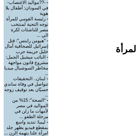
-
-??مواليد الاغتصاب-
في السودان: أطفال بلا
هوية
-
رئيسة القومي للمرأة
توجه التحية لمنتخب
مصر للناشئات لكرة
الي ...
-
“هيومن رايتس”: قتل
إسرائيل للصحافية آمال
لمرأة
خليل جريمة حرب
-
النائب ميشيل الجمل:
مشروع قانون مواجهة
مخاطر السوشيال ميديا
...
-
لبنان.. التحقيقات
تتواصل في وفاة ساندي
حسيّان بعد توقيف زوجه
...
-
“الصحة”: 15% من
المواليد في مصر
لأمهات ما زلن في
مرحلة الطفو ...
-
ليبيا: تنديد واسع
بمقطع فيديو يظهر جلد
امرأة علنا بتهمة الزن ...