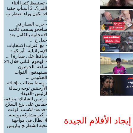
-
تستيقظ كثيرا أثناء
الليل؟.. 3 أسباب خفية
قد تكون وراء اضطراب
...
-
حزب اليسار في
سافخو يسحب قائمته
الانتخابية بالكامل بعد
جدل ح ...
-
مع اقتراب الانتخابات
الإسرائيلية.. أيزنكوت
يحافظ على صدارة ا ...
-
الهجوم الثاني خلال 24
ساعة..الحوثيون
يستهدفون القوات
الحكومي ...
-
وسط مطالب بإقالته..
الأرجنتين توجه رسالة
لرئيس -الفيفا-
-
رئيس الشاباك: موافقة
حماس على نزع السلاح
-خدعة- لكسب الوقت
-
أكبر مشاركة روسية..
جاد الأفلام الجيدة
4 أبطال في مواجهة
نخبة الشطرنج بباريس
ا