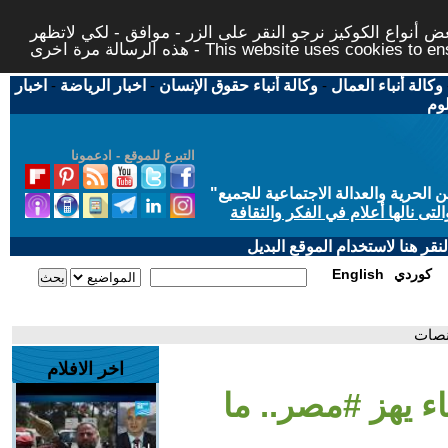
 أنواع الكوكيز نرجو النقر على الزر - موافق - لكي لاتظهر
This website uses cookies to ensure you ge
وكالة أنباء العمال
-
وكالة أنباء حقوق الإنسان
-
اخبار الرياضة
-
اخبار
لوم
التبرع للموقع - ادعمونا
حرية والعدالة الاجتماعية للجميع
"
تى نالها أعلام في الفكر والثقافة
قر هنا لاستخدام الموقع البديل
كوردي
English
منصات
اخر الافلام
ء يهز #مصر.. ما