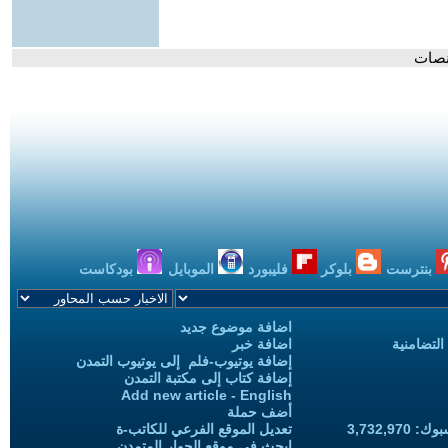
منصات
بنترست
بلوكر
فليبورد
الموبايل
بودكاست
اضافة موضوع جديد
التضامنية
اضافة خبر
إضافة يوتيوب-فلم إلى يوتيوب التمدن
إضافة كتاب إلى مكتبة التمدن
Add new article - English
أضف حملة
3,732,97
تعديل الموقع الفرعي للكاتب-ة
ابحث في موقع الحوار المتمدن