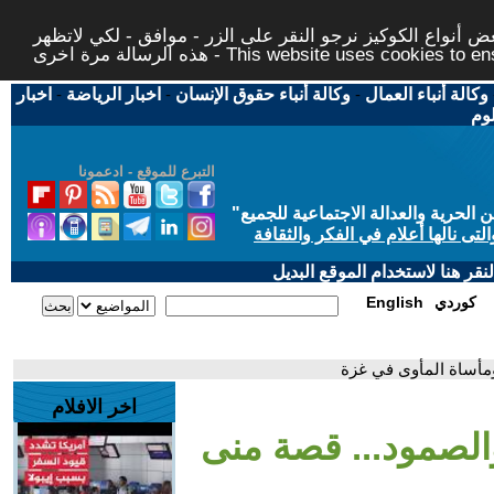
 أنواع الكوكيز نرجو النقر على الزر - موافق - لكي لاتظهر
This website uses cookies to ensure you ge
وكالة أنباء العمال
-
وكالة أنباء حقوق الإنسان
-
اخبار الرياضة
-
اخبار
لوم
التبرع للموقع - ادعمونا
حرية والعدالة الاجتماعية للجميع
"
تى نالها أعلام في الفكر والثقافة
قر هنا لاستخدام الموقع البديل
كوردي
English
ومأساة المأوى في غزة
اخر الافلام
والصمود... قصة منى