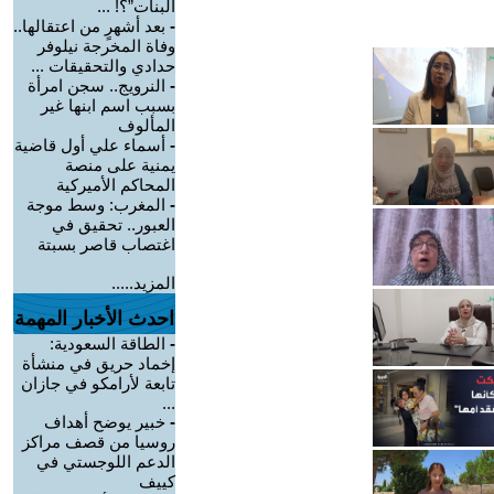
البنات”؟! ...
-
بعد أشهرٍ من اعتقالها..
وفاة المخرجة نيلوفر
حدادي والتحقيقات ...
-
النرويج.. سجن امرأة
بسبب اسم ابنها غير
المألوف
-
أسماء علي أول قاضية
يمنية على منصة
المحاكم الأميركية
-
المغرب: وسط موجة
العبور.. تحقيق في
اغتصاب قاصر بسبتة
المزيد.....
احدث الأخبار المهمة
-
الطاقة السعودية:
إخماد حريق في منشأة
تابعة لأرامكو في جازان
...
-
خبير يوضح أهداف
روسيا من قصف مراكز
الدعم اللوجستي في
كييف