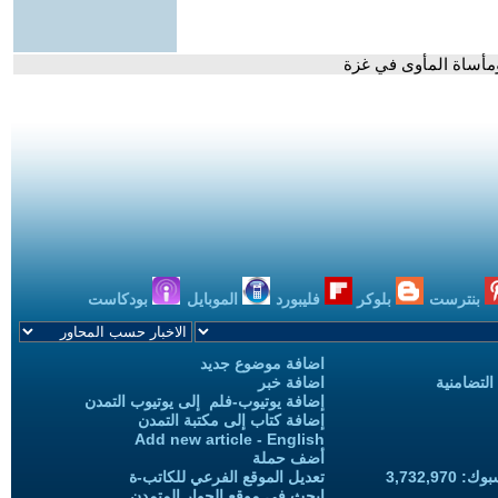
ومأساة المأوى في غزة
بنترست
بلوكر
فليبورد
الموبايل
بودكاست
اضافة موضوع جديد
التضامنية
اضافة خبر
إضافة يوتيوب-فلم إلى يوتيوب التمدن
إضافة كتاب إلى مكتبة التمدن
Add new article - English
أضف حملة
3,732,97
تعديل الموقع الفرعي للكاتب-ة
ابحث في موقع الحوار المتمدن