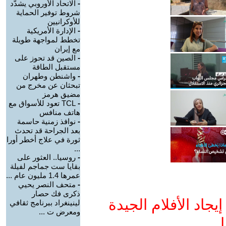
-
الاتحاد الأوروبي يشدّد
شروط توفير الحماية
للأوكرانيين
-
الإدارة الأمريكية
تخطط لمواجهة طويلة
مع إيران
-
الصين قد تحوز على
مستقبل الطاقة
-
واشنطن وطهران
تبحثان عن مخرج من
مضيق هرمز
-
TCL تعود للأسواق مع
هاتف منافس
-
نوافذ زمنية حاسمة
بعد الجراحة قد تحدث
ثورة في علاج أخطر أورا
...
-
روسيا.. العثور على
بقايا ست جماجم لفيلة
عمرها 1.4 مليون عام ...
-
متحف النصر يحيي
ذكرى فك حصار
جاد الأفلام الجيدة
لينينغراد ببرنامج ثقافي
ومعرض ت ...
ا