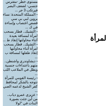
مستوى خطر -مفترس
جنسي- لضعف البصر
فيرتكب 3 جر ...
-
المملكة المتحدة: نساء
يروين لبي بي سي
قصص اغتصاب وإساءة
في ك ...
-
التشيك.. قطار يسحب
امرأة لمسافة بعيدة
لمرأة
أثناء محاولتها إنقاذ ط ...
-
التشيك.. قطار يسحب
امرأة أثناء محاولتها
إنقاذ طفلها لمسافة ب
...
-
ديشاوندري واشنطن..
متهم باعتداءات جنسية
وبطل في الملاعب اللب
...
-
رئيسة القومي للمرأة
تتوجه بالشكر لمحافظ
كفر الشيخ لدعمه الصي
...
-
عزيزي عمرو دياب..
من أين جئت بصورة
البنات في “لولا