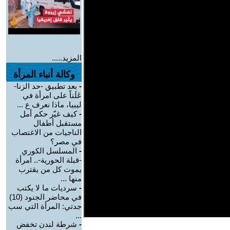
المزيد.....
وكالة أنباء المرأة
-
بعد تطبيق -حد الزنا-
عَلَناً على امرأة في
ليبيا، ماذا نعرف ع ...
-
كيف غيّر حكم أمل
مستقبل أطفال
الناجيات من الاغتصاب
في مصر؟
-
المسلسل الكوري
-قبلة الحورية-.. امرأة
يموت كل من يقترب
منها ...
-
سرديات ما لا يكتب
في محاضر الجنود (10)
جدتي: المرأة التي سب
...
-
شرطة لندن تخفض