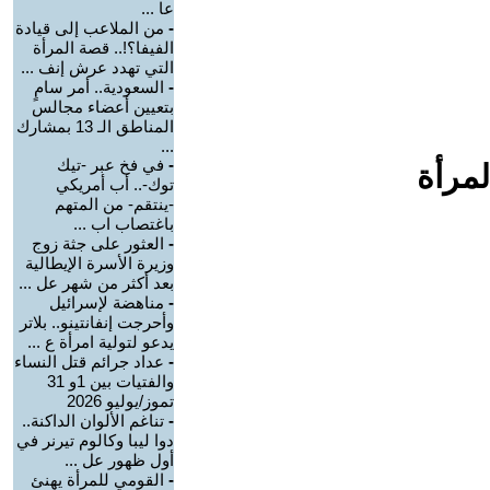
عا ...
-
من الملاعب إلى قيادة
الفيفا؟!.. قصة المرأة
التي تهدد عرش إنف ...
-
السعودية.. أمر سامٍ
بتعيين أعضاء مجالس
المناطق الـ 13 بمشارك
...
-
في فخ عبر -تيك
لمرأة
توك-.. أب أمريكي
-ينتقم- من المتهم
باغتصاب اب ...
-
العثور على جثة زوج
وزيرة الأسرة الإيطالية
بعد أكثر من شهر عل ...
-
مناهضة لإسرائيل
وأحرجت إنفانتينو.. بلاتر
يدعو لتولية امرأة ع ...
-
عداد جرائم قتل النساء
والفتيات بين 1و 31
تموز/يوليو 2026
-
تناغم الألوان الداكنة..
دوا ليبا وكالوم تيرنر في
أول ظهور عل ...
-
القومي للمرأة يهنئ