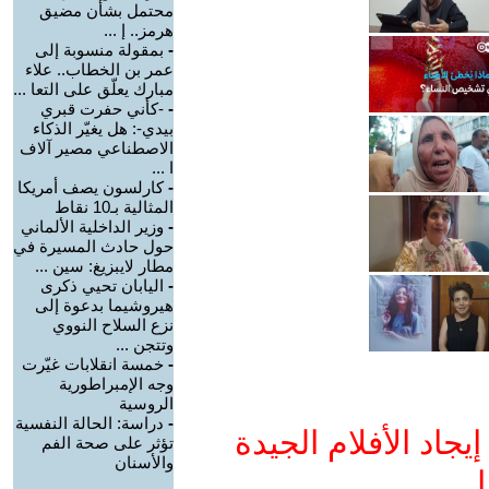
محتمل بشأن مضيق
هرمز.. إ ...
-
بمقولة منسوبة إلى
عمر بن الخطاب.. علاء
مبارك يعلّق على التعا ...
-
-كأني حفرت قبري
بيدي-: هل يغيّر الذكاء
الاصطناعي مصير آلاف
ا ...
-
كارلسون يصف أمريكا
المثالية بـ10 نقاط
-
وزير الداخلية الألماني
حول حادث المسيرة في
مطار لايبزيغ: سين ...
-
اليابان تحيي ذكرى
هيروشيما بدعوة إلى
نزع السلاح النووي
وتتجن ...
-
خمسة انقلابات غيّرت
وجه الإمبراطورية
الروسية
-
دراسة: الحالة النفسية
جاد الأفلام الجيدة
تؤثر على صحة الفم
والأسنان
ا