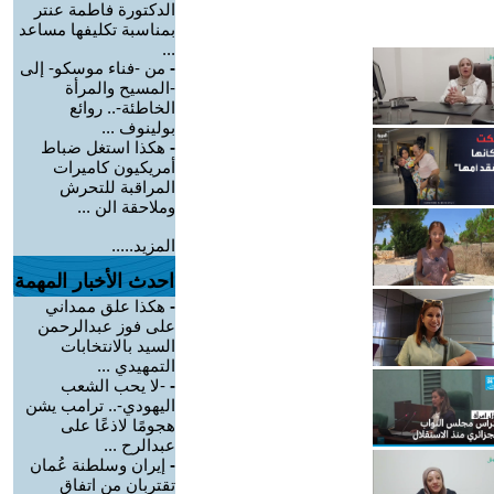
الدكتورة فاطمة عنتر
بمناسبة تكليفها مساعد
...
-
من -فناء موسكو- إلى
-المسيح والمرأة
الخاطئة-.. روائع
بولينوف ...
-
هكذا استغل ضباط
أمريكيون كاميرات
المراقبة للتحرش
وملاحقة الن ...
المزيد.....
احدث الأخبار المهمة
-
هكذا علق ممداني
على فوز عبدالرحمن
السيد بالانتخابات
التمهيدي ...
-
-لا يحب الشعب
اليهودي-.. ترامب يشن
هجومًا لاذعًا على
عبدالرح ...
-
إيران وسلطنة عُمان
تقتربان من اتفاق