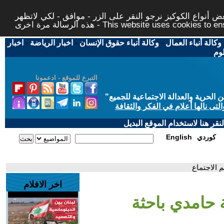
 أنواع الكوكيز نرجو النقر على الزر - موافق - لكي لاتظهر
This website uses cookies to ensure you ge
وكالة أنباء العمال
-
وكالة أنباء حقوق الإنسان
-
اخبار الرياضة
-
اخبار
لوم
التبرع للموقع - ادعمونا
حرية والعدالة الاجتماعية للجميع
"
تى نالها أعلام في الفكر والثقافة
قر هنا لاستخدام الموقع البديل
كوردي
English
 الاجتماع
اخر الافلام
ة حامدي باحثة