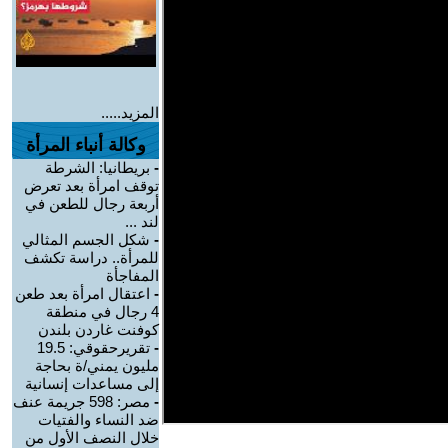
المزيد.....
وكالة أنباء المرأة
-
بريطانيا: الشرطة
توقف امرأة بعد تعرض
أربعة رجال للطعن في
لند ...
-
شكل الجسم المثالي
للمرأة.. دراسة تكشف
المفاجأة
-
اعتقال امرأة بعد طعن
4 رجال في منطقة
كوفنت غاردن بلندن
-
تقريرحقوقي: 19.5
مليون يمني/ة بحاجة
إلى مساعدات إنسانية
-
مصر: 598 جريمة عنف
ضد النساء والفتيات
خلال النصف الأول من