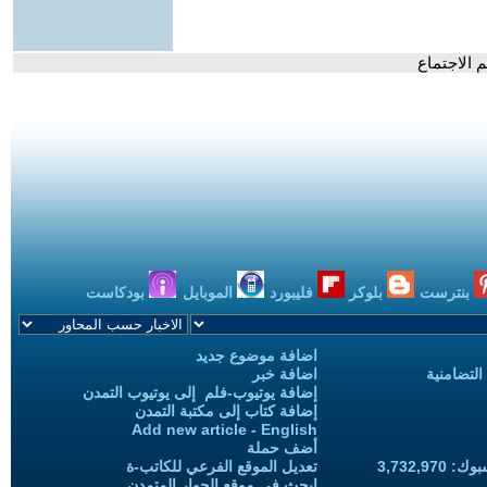
 الاجتماع
بنترست
بلوكر
فليبورد
الموبايل
بودكاست
اضافة موضوع جديد
التضامنية
اضافة خبر
إضافة يوتيوب-فلم إلى يوتيوب التمدن
إضافة كتاب إلى مكتبة التمدن
Add new article - English
أضف حملة
3,732,97
تعديل الموقع الفرعي للكاتب-ة
ابحث في موقع الحوار المتمدن