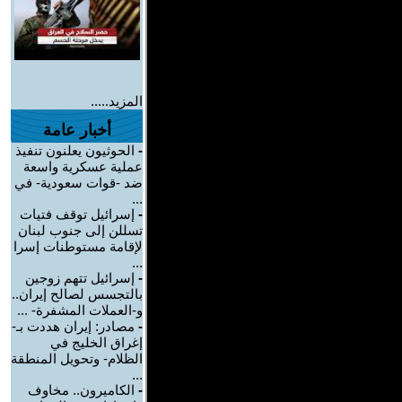
المزيد.....
أخبار عامة
-
الحوثيون يعلنون تنفيذ
عملية عسكرية واسعة
ضد -قوات سعودية- في
...
-
إسرائيل توقف فتيات
تسللن إلى جنوب لبنان
لإقامة مستوطنات إسرا
...
-
إسرائيل تتهم زوجين
بالتجسس لصالح إيران..
و-العملات المشفرة- ...
-
مصادر: إيران هددت بـ-
إغراق الخليج في
الظلام- وتحويل المنطقة
...
-
الكاميرون.. مخاوف