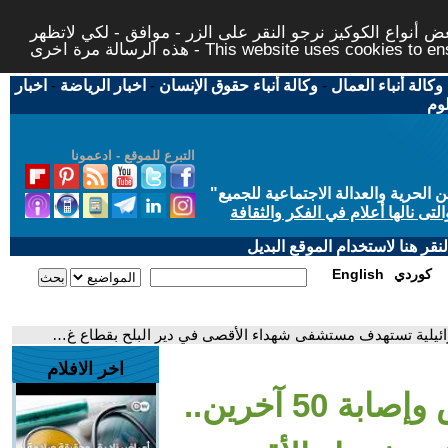
 أنواع الكوكيز نرجو النقر على الزر - موافق - لكي لاتظهر
This website uses cookies to ensure you ge
وكالة أنباء العمال
-
وكالة أنباء حقوق الإنسان
-
اخبار الرياضة
-
اخبار
لوم
التبرع للموقع - ادعمونا
حرية والعدالة الاجتماعية للجميع
"
تى نالها أعلام في الفكر والثقافة
قر هنا لاستخدام الموقع البديل
كوردي
English
اخر الافلام
- مقتل ثلاثة أشخاص وإصابة 50 آخرين..