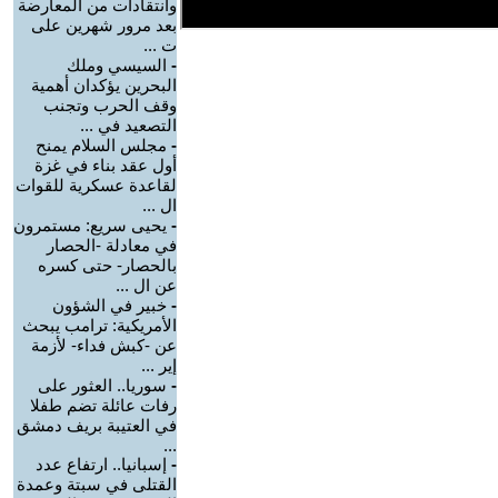
وانتقادات من المعارضة
بعد مرور شهرين على
ت ...
-
السيسي وملك
البحرين يؤكدان أهمية
وقف الحرب وتجنب
التصعيد في ...
-
مجلس السلام يمنح
أول عقد بناء في غزة
لقاعدة عسكرية للقوات
ال ...
-
يحيى سريع: مستمرون
في معادلة -الحصار
بالحصار- حتى كسره
عن ال ...
-
خبير في الشؤون
الأمريكية: ترامب يبحث
عن -كبش فداء- لأزمة
إير ...
-
سوريا.. العثور على
رفات عائلة تضم طفلا
في العتيبة بريف دمشق
...
-
إسبانيا.. ارتفاع عدد
القتلى في سبتة وعمدة