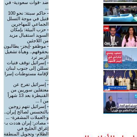
ضد -قوات سعودية- في
...
-
حاكم سبتة: نحو 100
قتيل في موجة التسلل
الجماعي للمهاجرين
-
حزب البيئة: بإمكان
السويد استقبال مزيد
من اللاجئين
-
موظفو -إيجز- يطالبون
بحقوقهم.. وهيأة تشغيل
الزبير ترد
-
إسرائيل توقف فتيات
تسللن إلى جنوب لبنان
لإقامة مستوطنات إسرا
...
-
إسرائيل تفرج عن
معتقلين سوريين من
القنيطرة بعد 13 شهراً
من ا ...
-
إسرائيل تتهم زوجين
بالتجسس لصالح إيران..
و-العملات المشفرة- ...
-
مصادر: إيران هددت بـ-
إغراق الخليج في
الظلام- وتحويل المنطقة