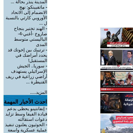
المدينة ينذر بحالة ...
-
ماتفيينكو: نهج
الانضمام إلى الاتحاد
الأوروبي كارثي بالنسبة
ل ...
-
الهند تختبر بنجاح
صاروخ -أغني-4-
الباليستي متوسط
المدى
-
ترتيبك بين إخوتك قد
يحدد أمراضك في
المستقبل!
-
سوريا.. الجيش
الإسرائيلي يستهدف
أراضي زراعية في ريف
القنيطرة ...
المزيد.....
احدث الأخبار المهمة
-
إنفانتينو يحظى بدعم
قيادة الفيفا وسط تزايد
دعوات استقالته
-
الحوثيون يعلنون تنفيذ
عملية عسكرية واسعة