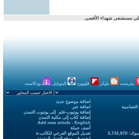
 على مستشفى شهداء الأقصى
بنترست
بلوكر
فليبورد
الموبايل
بودكاست
اضافة موضوع جديد
التضامنية
اضافة خبر
إضافة يوتيوب-فلم إلى يوتيوب التمدن
إضافة كتاب إلى مكتبة التمدن
Add new article - English
أضف حملة
3,732,97
تعديل الموقع الفرعي للكاتب-ة
ابحث في موقع الحوار المتمدن