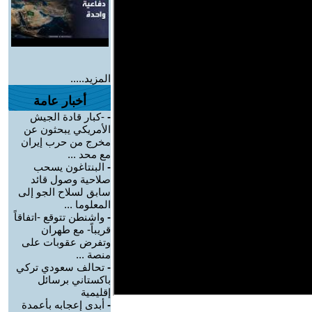
المزيد.....
أخبار عامة
-
-كبار قادة الجيش
الأمريكي يبحثون عن
مخرج من حرب إيران
مع محد ...
-
البنتاغون يسحب
صلاحية وصول قائد
سابق لسلاح الجو إلى
المعلوما ...
-
واشنطن تتوقع -اتفاقاً
قريباً- مع طهران
وتفرض عقوبات على
منصة ...
-
تحالف سعودي تركي
باكستاني برسائل
إقليمية
-
أبدى إعجابه بأعمدة