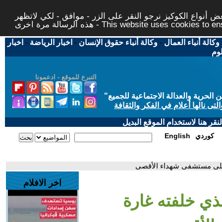
 أنواع الكوكيز نرجو النقر على الزر - موافق - لكي لاتظهر
This website uses cookies to ensure you ge
وكالة أنباء العمال
-
وكالة أنباء حقوق الإنسان
-
اخبار الرياضة
-
اخبار
لوم
التبرع للموقع - ادعمونا
حرية والعدالة الاجتماعية للجميع
"
تى نالها أعلام في الفكر والثقافة
قر هنا لاستخدام الموقع البديل
كوردي
English
 على مستشفى شهداء الأقصى
اخر الافلام
ذي خلفته غارة