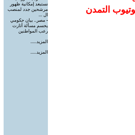
نستبعد إمكانية ظهور
وتيوب التمدن
مرشحين جدد لمنصب
ال ...
-
مصر.. بيان حكومي
يحسم مسألة أثارت
رعب المواطنين
المزيد.....
المزيد.....