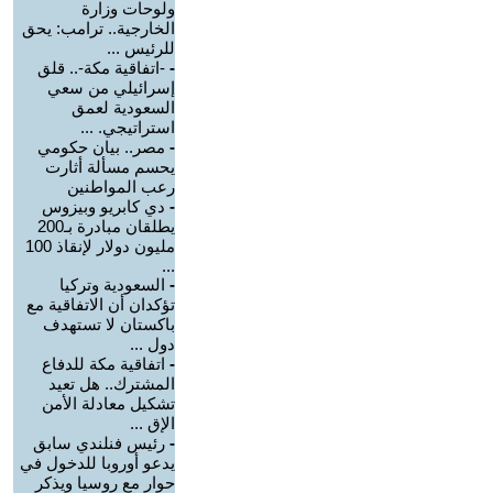
ولوحات وزارة
الخارجية.. ترامب: يحق
للرئيس ...
-
-اتفاقية مكة-.. قلق
إسرائيلي من سعي
السعودية لعمق
استراتيجي. ...
-
مصر.. بيان حكومي
يحسم مسألة أثارت
رعب المواطنين
-
دي كابريو وبيزوس
يطلقان مبادرة بـ200
مليون دولار لإنقاذ 100
...
-
السعودية وتركيا
تؤكدان أن الاتفاقية مع
باكستان لا تستهدف
دول ...
-
اتفاقية مكة للدفاع
المشترك.. هل تعيد
تشكيل معادلة الأمن
الإق ...
-
رئيس فنلندي سابق
يدعو أوروبا للدخول في
حوار مع روسيا ويذكر