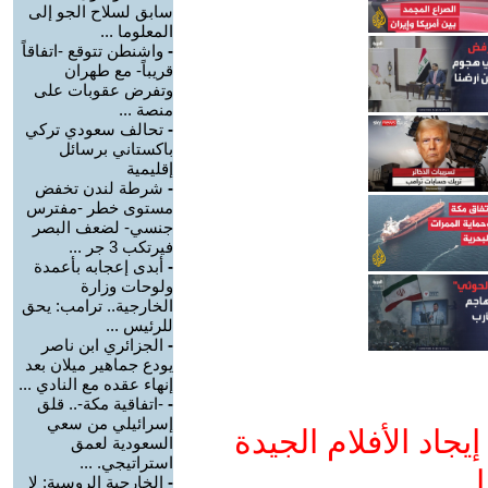
سابق لسلاح الجو إلى
المعلوما ...
-
واشنطن تتوقع -اتفاقاً
قريباً- مع طهران
وتفرض عقوبات على
منصة ...
-
تحالف سعودي تركي
باكستاني برسائل
إقليمية
-
شرطة لندن تخفض
مستوى خطر -مفترس
جنسي- لضعف البصر
فيرتكب 3 جر ...
-
أبدى إعجابه بأعمدة
ولوحات وزارة
الخارجية.. ترامب: يحق
للرئيس ...
-
الجزائري ابن ناصر
يودع جماهير ميلان بعد
إنهاء عقده مع النادي ...
-
-اتفاقية مكة-.. قلق
إسرائيلي من سعي
جاد الأفلام الجيدة
السعودية لعمق
استراتيجي. ...
ا
-
الخارجية الروسية: لا