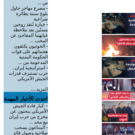
س ...
-
مصرع مهاجر حاول
بلوغ سبتة بطائرة
شراعية
-
خبازة تُنقذ زوجين
مسنّين بعد ملاحظة
غيابهما المفاجئ عن
المخب ...
-
الحوثيون يكثفون
هجماتهم على قوات
الحكومة اليمنية
المدعومة من ...
-
استراتيجية إيران..
حرب تستنزف قدرات
الجيش الأمريكي
المزيد.....
احدث الأخبار المهمة
-
-كبار قادة الجيش
الأمريكي يبحثون عن
مخرج من حرب إيران
مع محد ...
-
البنتاغون يسحب
صلاحية وصول قائد