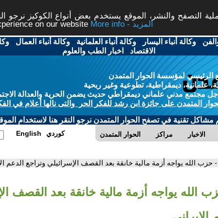
ة التصفح والنشر، الموقع يستخدم بعض أنواع الكوكيز نرجو النق
More info - المزيد
experience on our website
الفن
-
وكالة أنباء اليسار
-
وكالة أنباء العلمانية
-
وكالة أنباء العمال
-
وكا
الاقتصاد
-
اخبار الطب والعلوم
 الرئيسي لمؤسسة الحوار المتمدن
، علمانية، ديمقراطية، تطوعية وغير ربحية
ل مجتمع مدني علماني ديمقراطي حديث يضمن الحرية والعدالة الاجتم
حوار المتمدن على جائزة ابن رشد للفكر الحر والتى نالها أعلام في الفك
م مشاكل تقنية في تصفح الحوار المتمدن نرجو النقر هنا لاستخدام الموقع
كوردي
English
الاخبار
مراكز
الحوار المتمدن
- حزب الله يواجه أزمة مالية خانقة بعد القصف الإسرائيلي وتراجع الدعم الإ
زب الله يواجه أزمة مالية خانقة بعد القصف ال
 الإيراني