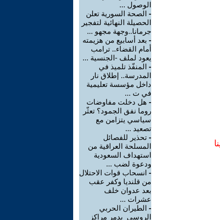
الوصول ...
-
الصحة السورية تعلن
الحصيلة النهائية لتفجير
جرمانا..وجهة مجهو ...
-
بعد أسابيع من هزيمته
أمام القضاء.. ترامب
يعود لملف -الجنسية ...
-
المنفّذ تلميذ في
المدرسة.. إطلاق نار
داخل مؤسسة تعليمية
في ت ...
-
هل دخلت مفاوضات
روما نفق الجمود؟ تعثّر
سياسي يتزامن مع
تصعيد ...
-
تحذير للفصائل
ا
المسلحة العراقية من
استهداف السعودية
ودعوة لضب ...
-
انسحاب قوات الاحتلال
من قلنديا وكفر عقب
بعد عدوان خلف
عشرات ...
-
الطيران الحربي
الروسي يدمر مراكز