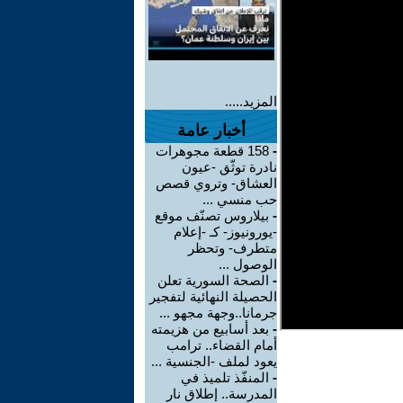
المزيد.....
أخبار عامة
-
158 قطعة مجوهرات
نادرة توثّق -عيون
العشاق- وتروي قصص
حب منسي ...
-
بيلاروس تصنّف موقع
-يورونيوز- كـ -إعلام
متطرف- وتحظر
الوصول ...
-
الصحة السورية تعلن
الحصيلة النهائية لتفجير
جرمانا..وجهة مجهو ...
-
بعد أسابيع من هزيمته
أمام القضاء.. ترامب
يعود لملف -الجنسية ...
-
المنفّذ تلميذ في
المدرسة.. إطلاق نار