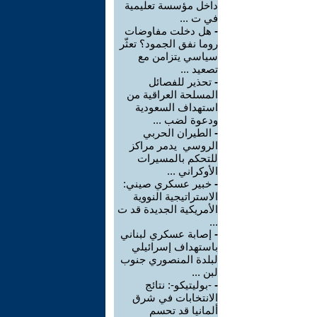
داخل مؤسسة تعليمية
في ت ...
-
هل دخلت مفاوضات
روما نفق الجمود؟ تعثّر
سياسي يتزامن مع
تصعيد ...
-
تحذير للفصائل
المسلحة العراقية من
استهداف السعودية
ودعوة لضب ...
-
الطيران الحربي
الروسي يدمر مراكز
للتحكم بالمسيرات
الأوكراني ...
-
خبير عسكري صيني:
الاستراتيجية النووية
الأمريكية الجديدة قد ت
...
-
إصابة عسكري لبناني
باستهداف إسرائيلي
لبلدة المنصوري جنوب
لبن ...
-
-بوليتيكو-: نتائج
الانتخابات في شرق
ألمانيا قد تحسم