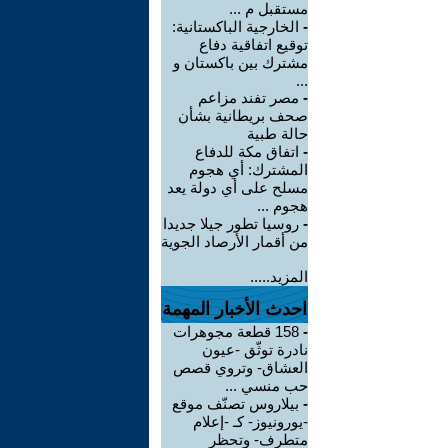
مستقبل م ...
-
الخارجية الباكستانية:
توقيع اتفاقية دفاع
مشترك بين باكستان و
...
-
مصر تفند مزاعم
صحف بريطانية بشأن
حالة طبية
-
‏اتفاق مكة للدفاع
المشترك: أي هجوم
مسلح على أي دولة يعد
هجوم ...
-
روسيا تطور جيلا جديدا
من أقمار الأرصاد الجوية
المزيد.....
احدث الأخبار المهمة
-
158 قطعة مجوهرات
نادرة توثّق -عيون
العشاق- وتروي قصص
حب منسي ...
-
بيلاروس تصنّف موقع
-يورونيوز- كـ -إعلام
متطرف- وتحظر