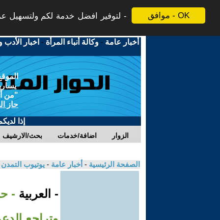
موافق - OK
لتوفير افضل خدمة لكم ولتسهيل عملي
أخبار عامة
-
وكالة أنباء المرأة
-
اخبار الأدب و
الموقع
يسارية
"من أج
حاز ال
إذا لديك
الزوار
اضافة/خدمات
بحث/الارشيف
الصفحة الرئيسية
-
أخبار عامة
-
يوتيوب التمدن
- العربية
- ح
وتراجع الدعم