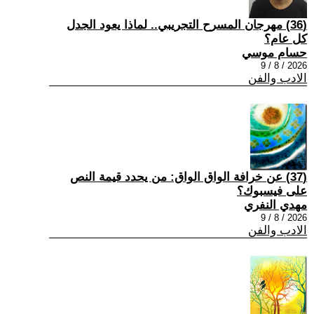
(36) مهرجان المسرح التجريبي.. لماذا يعود الجدل
كل عام؟
حسام موسي
2026 / 8 / 9
الادب والفن
(37) عن خرافة الواق الواق: من يحدد قيمة النص
على فيسبوك؟
مهدي النفري
2026 / 8 / 9
الادب والفن