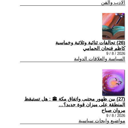
الادب والفن
(26) تحالفات ثنائية وثلاثية وخماسية
كاظم فنجان الحمامي
2026 / 8 / 9
السياسة والعلاقات الدولية
(27) بين ظهور مجتبى واتفاق مكة 🕋 : هل تستيقظ
المنطقة على ميزان قوة جديد؟…
مروان صباح
2026 / 8 / 9
مواضيع وابحاث سياسية