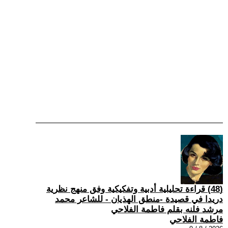
(48) قراءة تحليلية أدبية وتفكيكية وفق منهج نظرية
دريدا في قصيدة -منطق الهذيان - للشاعر محمد
مرشد فلنه بقلم فاطمة الفلاحي
فاطمة الفلاحي