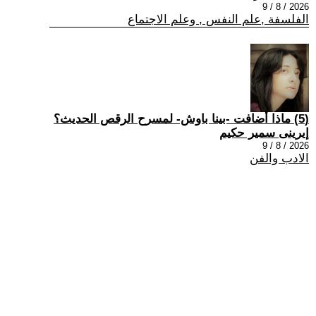
2026 / 8 / 9
الفلسفة ,علم النفس , وعلم الاجتماع
(5) ماذا أضافت -بينا باوش- لمسرح الرقص الحديث؟
إيرينى سمير حكيم
2026 / 8 / 9
الادب والفن