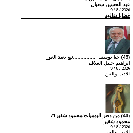
عبد الحسين شعبان
2026 / 8 / 9
قضايا ثقافية
(45) جيا يوسف ................نبع بعيد الغور
ابراهيم خليل العلاف
2026 / 8 / 9
الادب والفن
(46) من دفتر اليوميات/محمود شقير71
محمود شقير
2026 / 8 / 9
الادب والفن