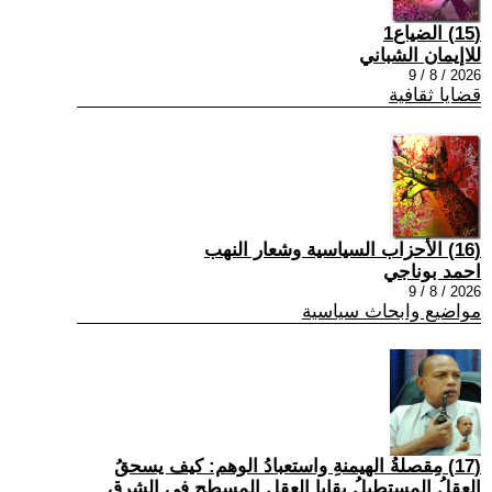
(15) الضياع1
للاإيمان الشباني
2026 / 8 / 9
قضايا ثقافية
(16) الأحزاب السياسية وشعار النهب
احمد بوناجي
2026 / 8 / 9
مواضيع وابحاث سياسية
(17) مِقصلةُ الهيمنةِ واستعبادُ الوهم: كيف يسحقُ
العقلُ المستطيلُ بقايا العقلِ المسطحِ في الشرق