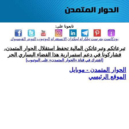
تابعونا على:
بودكاست
بنترست
تيلكرام
لينكدإن
الانستغرام
اليوتيوب
التويتر
الفيسبوك
تبرعاتكم وتبرعاتكن المالية تحفظ استقلال الحوار المتمدن،
فشاركونا في دعم استمرارية هذا الفضاء اليساري الحر
[اشترك في قناة ‫«الحوار المتمدن» على اليوتيوب]
الحوار المتمدن - موبايل
الموقع الرئيسي