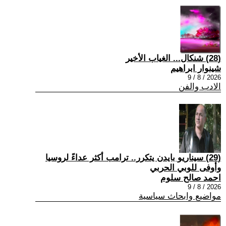
(28) شنكال... الغياب الأخير
شينوار ابراهيم
2026 / 8 / 9
الادب والفن
(29) سيناريو بايدن يتكرر.. ترامب أكثر عداءً لروسيا
وأوفى للوبي الحربي
احمد صالح سلوم
2026 / 8 / 9
مواضيع وابحاث سياسية