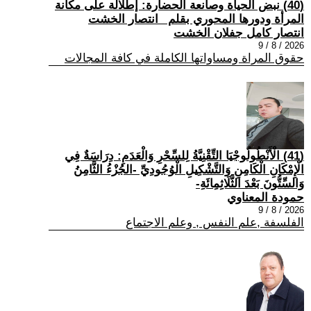
(40) نبض الحياة وصانعة الحضارة: إطلالة على مكانة
المرأة ودورها المحوري بقلم _انتصار الخشت
انتصار كامل جفلان الخشت
2026 / 8 / 9
حقوق المراة ومساواتها الكاملة في كافة المجالات
(41) الْأَنْطُولُوجْيَا التِّقْنِيَّةُ لِلسِّحْرِ وَالْعَدَمِ: دِرَاسَةٌ فِي
الْإِمْكَانِ الْكَامِنِ وَالتَّشْكِيلِ الْوُجُودِيِّ -الجُزْءُ الثَّامِنُ
وَالسِّتُّونَ بَعْدَ الثَّلَاثِمِائَةِ-
حمودة المعناوي
2026 / 8 / 9
الفلسفة ,علم النفس , وعلم الاجتماع