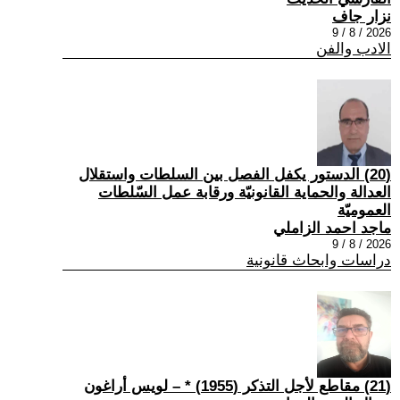
نزار جاف
2026 / 8 / 9
الادب والفن
(20) الدستور يكفل الفصل بين السلطات واستقلال
العدالة والحماية القانونيّة ورقابة عمل السّلطات
العموميّة
ماجد احمد الزاملي
2026 / 8 / 9
دراسات وابحاث قانونية
(21) مقاطع لأجل التذكر (1955) * – لويس أراغون