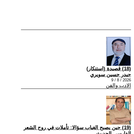
(18) قصيدة (استنكار)
حيدر حسين سويري
2026 / 8 / 9
الادب والفن
(19) حين يصبح الغياب سؤالا: تأملات في روح الشعر
الفارسي الحديث