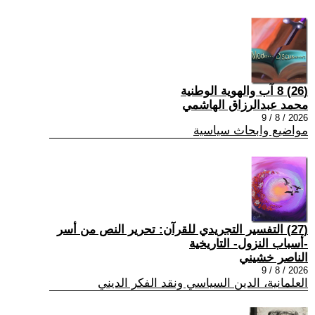
(26) 8 آب والهوية الوطنية
محمد عبدالرزاق الهاشمي
2026 / 8 / 9
مواضيع وابحاث سياسية
(27) التفسير التجريدي للقرآن: تحرير النص من أسر
-أسباب النزول- التاريخية
الناصر خشيني
2026 / 8 / 9
العلمانية، الدين السياسي ونقد الفكر الديني