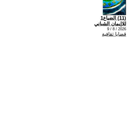
(11) الضياع1
للاإيمان الشباني
2026 / 8 / 9
قضايا ثقافية