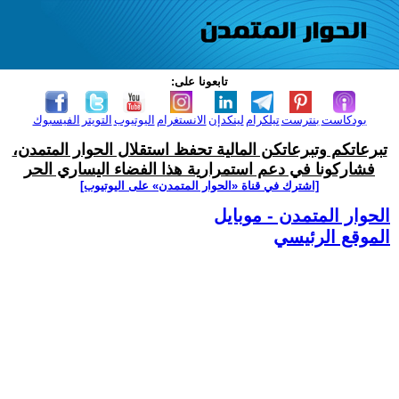
تابعونا على:
بودكاست
بنترست
تيلكرام
لينكدإن
الانستغرام
اليوتيوب
التويتر
الفيسبوك
تبرعاتكم وتبرعاتكن المالية تحفظ استقلال الحوار المتمدن،
فشاركونا في دعم استمرارية هذا الفضاء اليساري الحر
[اشترك في قناة ‫«الحوار المتمدن» على اليوتيوب]
الحوار المتمدن - موبايل
الموقع الرئيسي