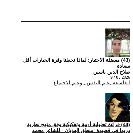
(43) معضلة الاختيار: لماذا تجعلنا وفرة الخيارات أقل
سعادة
صلاح الدين ياسين
2026 / 8 / 9
الفلسفة ,علم النفس , وعلم الاجتماع
(44) قراءة تحليلية أدبية وتفكيكية وفق منهج نظرية
دريدا في قصيدة -منطق الهذيان - للشاعر محمد