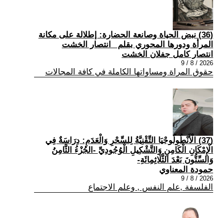
(36) نبض الحياة وصانعة الحضارة: إطلالة على مكانة
المرأة ودورها المحوري بقلم _انتصار الخشت
انتصار كامل جفلان الخشت
2026 / 8 / 9
حقوق المراة ومساواتها الكاملة في كافة المجالات
(37) الْأَنْطُولُوجْيَا التِّقْنِيَّةُ لِلسِّحْرِ وَالْعَدَمِ: دِرَاسَةٌ فِي
الْإِمْكَانِ الْكَامِنِ وَالتَّشْكِيلِ الْوُجُودِيِّ -الجُزْءُ الثَّامِنُ
وَالسِّتُّونَ بَعْدَ الثَّلَاثِمِائَةِ-
حمودة المعناوي
2026 / 8 / 9
الفلسفة ,علم النفس , وعلم الاجتماع