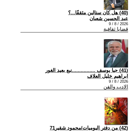
(40) هل كان ستالين مثقفًا...؟
عبد الحسين شعبان
2026 / 8 / 9
قضايا ثقافية
(41) جيا يوسف ................نبع بعيد الغور
ابراهيم خليل العلاف
2026 / 8 / 9
الادب والفن
(42) من دفتر اليوميات/محمود شقير71