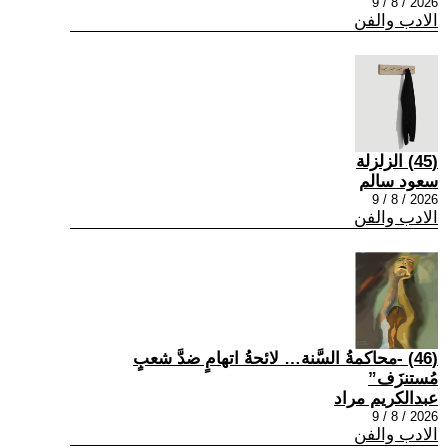
2026 / 8 / 9
الادب والفن
(45) الزلزلة
سعود سالم
2026 / 8 / 9
الادب والفن
(46) -محاكمةُ السَّنة… لائحةُ اتهامٍ ضدَّ شعبٍ
مُستنزَف”
عبدالكريم مراد
2026 / 8 / 9
الادب والفن