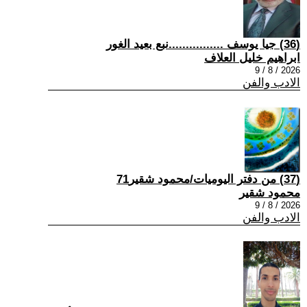
(36) جيا يوسف ................نبع بعيد الغور
ابراهيم خليل العلاف
2026 / 8 / 9
الادب والفن
(37) من دفتر اليوميات/محمود شقير71
محمود شقير
2026 / 8 / 9
الادب والفن