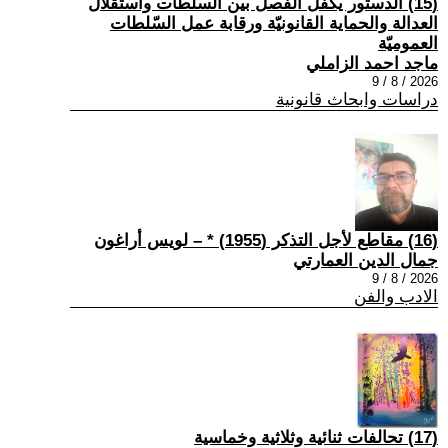
(15) الدستور يكفل الفصل بين السلطات واستقلال
العدالة والحماية القانونيّة ورقابة عمل السّلطات
العموميّة
ماجد احمد الزاملي
2026 / 8 / 9
دراسات وابحاث قانونية
(16) مقاطع لأجل التذكر (1955) * – لويس أراغون
جمال الدين العمارتي
2026 / 8 / 9
الادب والفن
(17) تحالفات ثنائية وثلاثية وخماسية