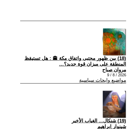
(18) بين ظهور مجتبى واتفاق مكة 🕋 : هل تستيقظ
المنطقة على ميزان قوة جديد؟…
مروان صباح
2026 / 8 / 9
مواضيع وابحاث سياسية
(19) شنكال... الغياب الأخير
شينوار ابراهيم