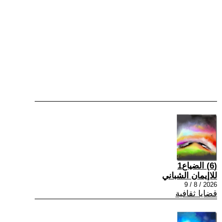
(6) الضياع1
للاإيمان الشباني
2026 / 8 / 9
قضايا ثقافية