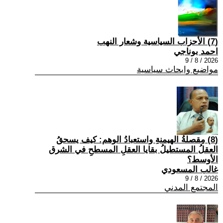
(7) الأحزاب السياسية وشعار النهب
احمد بوناجي
2026 / 8 / 9
مواضيع وابحاث سياسية
(8) مِقصلةُ الهيمنةِ واستعبادُ الوهم: كيف يسحقُ
العقلُ المستطيلُ بقايا العقلِ المسطحِ في الشرق
الأوسط؟
غالب المسعودي
2026 / 8 / 9
المجتمع المدني