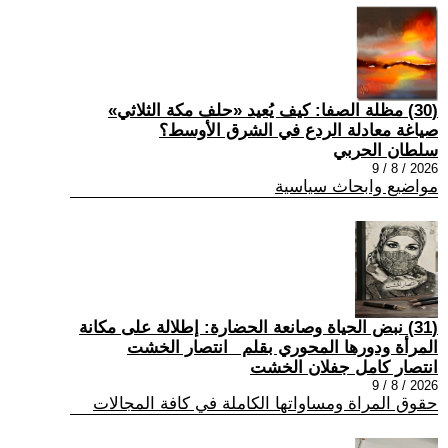
(30) مظلة الصفا: كيف يُعيد «حلف مكة الثلاثي»
صياغة معادلة الردع في الشرق الأوسط؟
سلطان الحربي
2026 / 8 / 9
مواضيع وابحاث سياسية
(31) نبض الحياة وصانعة الحضارة: إطلالة على مكانة
المرأة ودورها المحوري بقلم _انتصار الخشت
انتصار كامل جفلان الخشت
2026 / 8 / 9
حقوق المراة ومساواتها الكاملة في كافة المجالات