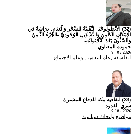
(32) الْأَنْطُولُوجْيَا التِّقْنِيَّةُ لِلسِّحْرِ وَالْعَدَمِ: دِرَاسَةٌ فِي
الْإِمْكَانِ الْكَامِنِ وَالتَّشْكِيلِ الْوُجُودِيِّ -الجُزْءُ الثَّامِنُ
وَالسِّتُّونَ بَعْدَ الثَّلَاثِمِائَةِ-
حمودة المعناوي
2026 / 8 / 9
الفلسفة ,علم النفس , وعلم الاجتماع
(33) اتفاقية مكة للدفاع المشترك
سري القدوة
2026 / 8 / 9
مواضيع وابحاث سياسية