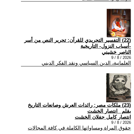
(22) التفسير التجريدي للقرآن: تحرير النص من أسر
-أسباب النزول- التاريخية
الناصر خشيني
2026 / 8 / 9
العلمانية، الدين السياسي ونقد الفكر الديني
(23) ملكات مصر: رائدات العرش وصانعات التاريخ
بقلم _انتصار الخشت
انتصار كامل جفلان الخشت
2026 / 8 / 9
حقوق المراة ومساواتها الكاملة في كافة المجالات