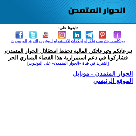
تابعونا على:
بودكاست
بنترست
تيلكرام
لينكدإن
الانستغرام
اليوتيوب
التويتر
الفيسبوك
تبرعاتكم وتبرعاتكن المالية تحفظ استقلال الحوار المتمدن،
فشاركونا في دعم استمرارية هذا الفضاء اليساري الحر
[اشترك في قناة ‫«الحوار المتمدن» على اليوتيوب]
الحوار المتمدن - موبايل
الموقع الرئيسي