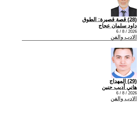
(28) قصة قصيرة: الطوق
داود سلمان عجاج
2026 / 8 / 6
الادب والفن
(29) المهداج
هاني أديب حنين
2026 / 8 / 6
الادب والفن