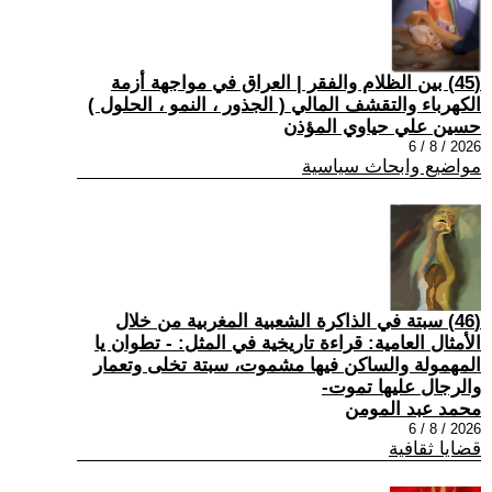
(45) بين الظلام والفقر | العراق في مواجهة أزمة
الكهرباء والتقشف المالي ( الجذور ، النمو ، الحلول )
حسين علي حياوي المؤذن
2026 / 8 / 6
مواضيع وابحاث سياسية
(46) سبتة في الذاكرة الشعبية المغربية من خلال
الأمثال العامية: قراءة تاريخية في المثل: - تطوان يا
المهمولة والساكن فيها مشموت، سبتة تخلى وتعمار
والرجال عليها تموت-
محمد عبد المومن
2026 / 8 / 6
قضايا ثقافية