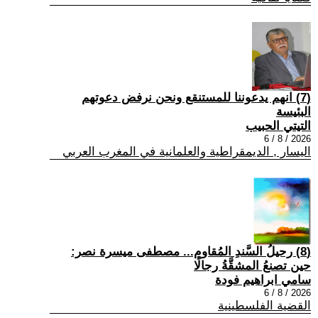
(7) انهم يدعوننا للمستنقع ونحن نرفض دعوتهم
البئيسة
التيتي الحبيب
2026 / 8 / 6
اليسار , الديمقراطية والعلمانية في المغرب العربي
(8) رحيلُ السَّندِ المُقاوم... مصطفى ميسرة نصر:
حين تصنعُ المشقَّةُ رجالًا
سامي ابراهيم فودة
2026 / 8 / 6
القضية الفلسطينية