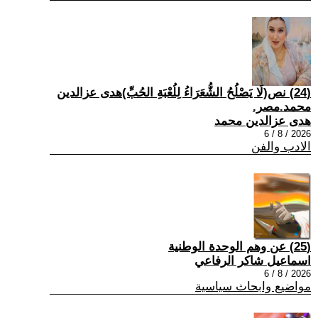
(24) نص(لَا يَصْلُحُ الشُّعَرَاءُ لِلُعْبَةِ الحُبِّ)هدى عزالدين
محمد.مصر.
هدى عزالدين محمد
2026 / 8 / 6
الادب والفن
(25) عن وهم الوحدة الوطنية
اسماعيل شاكر الرفاعي
2026 / 8 / 6
مواضيع وابحاث سياسية