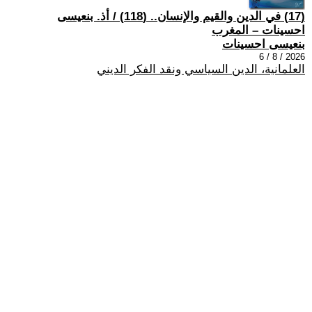
(17) في الدين والقيم والإنسان.. (118) / أذ. بنعيسى
احسينات – المغرب
بنعيسى احسينات
2026 / 8 / 6
العلمانية، الدين السياسي ونقد الفكر الديني