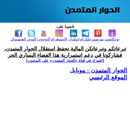
تابعونا على:
بودكاست
بنترست
تيلكرام
لينكدإن
الانستغرام
اليوتيوب
التويتر
الفيسبوك
تبرعاتكم وتبرعاتكن المالية تحفظ استقلال الحوار المتمدن،
فشاركونا في دعم استمرارية هذا الفضاء اليساري الحر
[اشترك في قناة ‫«الحوار المتمدن» على اليوتيوب]
الحوار المتمدن - موبايل
الموقع الرئيسي