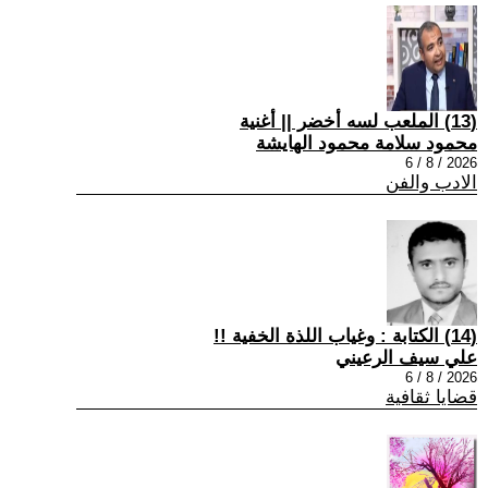
(13) الملعب لسه أخضر || أغنية
محمود سلامة محمود الهايشة
2026 / 8 / 6
الادب والفن
(14) الكتابة : وغياب اللذة الخفية !!
علي سيف الرعيني
2026 / 8 / 6
قضايا ثقافية