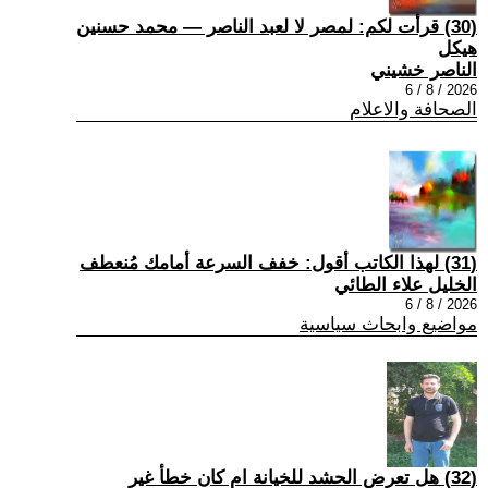
(30) قرأت لكم: لمصر لا لعبد الناصر — محمد حسنين
هيكل
الناصر خشيني
2026 / 8 / 6
الصحافة والاعلام
(31) لهذا الكاتب أقول: خفف السرعة أمامك مُنعطف
الخليل علاء الطائي
2026 / 8 / 6
مواضيع وابحاث سياسية
(32) هل تعرض الحشد للخيانة ام كان خطأ غير