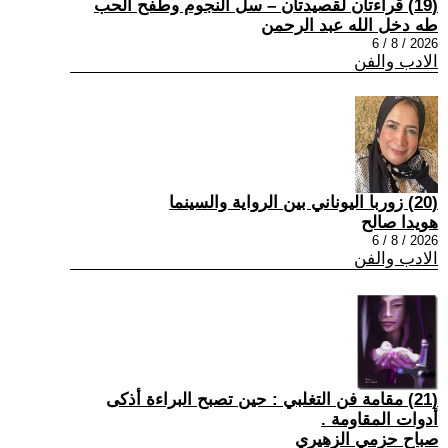
(19) قراءتان لقصيدتان – سل النجوم وطفح الحب
طه دخل الله عبد الرحمن
2026 / 8 / 6
الادب والفن
(20) زوربا اليوناني بين الرواية والسينما
هويدا صالح
2026 / 8 / 6
الادب والفن
(21) مقامة فن التغلبي : حين تصبح البراءة أذكى
أدوات المقاومة .
صباح حزمي الزهيري