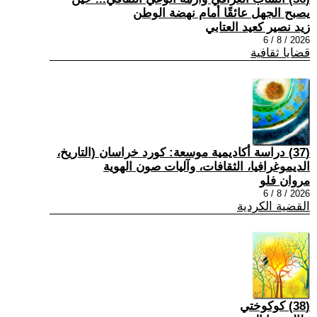
يصبح الجهل عائقًا أمام نهضة الوطن
زيد نصير كعيد العتابي
2026 / 8 / 6
قضايا ثقافية
(37) دراسة أكاديمية موسعة: كورد خراسان (التاريخ،
الديموغرافيا، الثقافات، وآليات صون الهوية
مروان فلو
2026 / 8 / 6
القضية الكردية
(38) كوكوختي