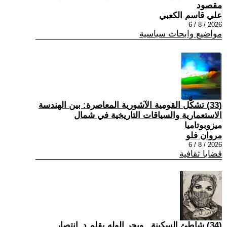
مقصود
علي قاسم الكعبي
2026 / 8 / 6
مواضيع وابحاث سياسية
(33) تشكُّل القومية الآشورية المعاصرة: بين الهندسة
الاستعمارية والسياقات التاريخية في شمال
ميزوبوتاميا
مروان فلو
2026 / 8 / 6
قضايا ثقافية
(34) شاطئ السكينة.. وبحر الوله بقلم د_انتصار