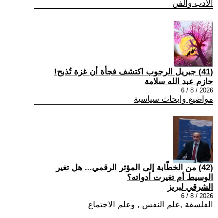
الادب والفن
(41) جبريل الرجوب اكتشف فجأة أن غزة تُذبح!
حازم عبد الله سلامة
2026 / 8 / 6
مواضيع وابحاث سياسية
(42) من الخطّابة إلى المؤثر الرقمي... هل تغير
الوسيط أم تغيرت أدواته؟
الشرقي لبريز
2026 / 8 / 6
الفلسفة ,علم النفس , وعلم الاجتماع