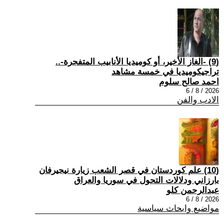
(9) -الغاز الأخير، أو كوميديا الأنابيب المتفجرة-..
تراجيكوميديا في خمسة مشاهد
احمد صالح سلوم
2026 / 8 / 6
الادب والفن
(10) علم كوردستان في قصر الشعب زيارة نيجيرفان
بارزاني ودلالات التحول في سوريا والعراق
عبدالرحمن كلو
2026 / 8 / 6
مواضيع وابحاث سياسية