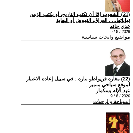
(21) الشعوب إمّا أن تكتب التاريخ، أو يكتب الزمن
نهاياتها... . العراق، النهوض أو النهاية
عدي حاتم
2026 / 8 / 9
مواضيع وابحاث سياسية
(22) مغارة فريواطو بتازة : في سبيل إعادة الاعتبار
لموقع سياحي متميز .
عبد الإله بسكمار
2026 / 8 / 9
السياحة والرحلات