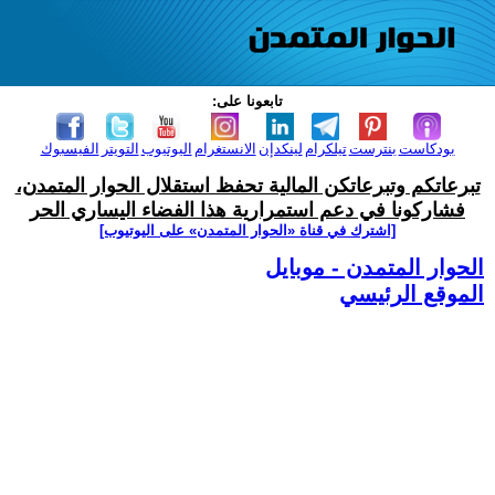
تابعونا على:
بودكاست
بنترست
تيلكرام
لينكدإن
الانستغرام
اليوتيوب
التويتر
الفيسبوك
تبرعاتكم وتبرعاتكن المالية تحفظ استقلال الحوار المتمدن،
فشاركونا في دعم استمرارية هذا الفضاء اليساري الحر
[اشترك في قناة ‫«الحوار المتمدن» على اليوتيوب]
الحوار المتمدن - موبايل
الموقع الرئيسي