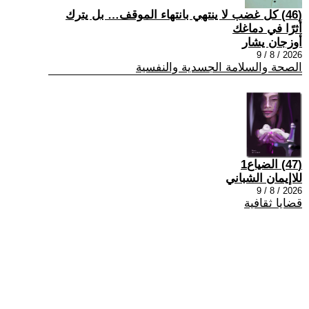
(46) كل غضب لا ينتهي بانتهاء الموقف… بل يترك
أثرًا في دماغك
أوزجان يشار
2026 / 8 / 9
الصحة والسلامة الجسدية والنفسية
(47) الضياع1
للاإيمان الشباني
2026 / 8 / 9
قضايا ثقافية