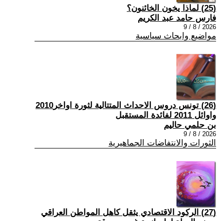
(25) لماذا يخون الخائنون؟
فارس حامد عبد الكريم
2026 / 8 / 9
مواضيع وابحاث سياسية
(26) تونس دروس الاحداث المتتالية لثورة اواخر2010
واوائل 2011 لفائدة المستقبل
بن حلمي حاليم
2026 / 8 / 9
الثورات والانتفاضات الجماهيرية
(27) الركود الاقتصادي يثقل كاهل المواطن العراقي