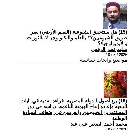
(15) هل ستتحقق الشيوعية (النعيم الأرضي) بغير
طريق الشيوعيين؟؟ بالعلم والتكنولوجيا لا بالثورات
والايديولوجيا!؟
سليم نصر الرقعي
2026 / 8 / 10
مواضيع وابحاث سياسية
(16) بيع أصول الدولة المصرية: قراءة نقدية في آليات
التبعية وإعادة إنتاج الهيمنة الناعمة: دراسة في دور
المستثمرين الخليجيين والغربيين في إضعاف السيادة
الوطنية
محمد أحمد الصغير على عيد
2026 / 8 / 10