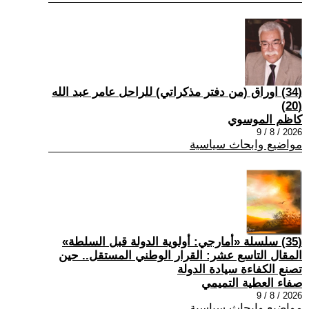
(34) اوراق (من دفتر مذكراتي) للراحل عامر عبد الله
(20)
كاظم الموسوي
2026 / 8 / 9
مواضيع وابحاث سياسية
(35) سلسلة «أمارجي: أولوية الدولة قبل السلطة»
المقال التاسع عشر: القرار الوطني المستقل.. حين
تصنع الكفاءة سيادة الدولة
صفاء العطية التميمي
2026 / 8 / 9
مواضيع وابحاث سياسية