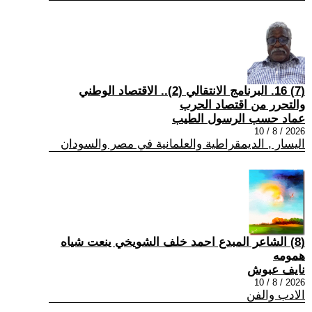
(7) 16. البرنامج الانتقالي (2).. الاقتصاد الوطني
والتحرر من اقتصاد الحرب
عماد حسب الرسول الطيب
2026 / 8 / 10
اليسار , الديمقراطية والعلمانية في مصر والسودان
(8) الشاعر المبدع احمد خلف الشويخي ينعت شياه
همومه
نايف عبوش
2026 / 8 / 10
الادب والفن