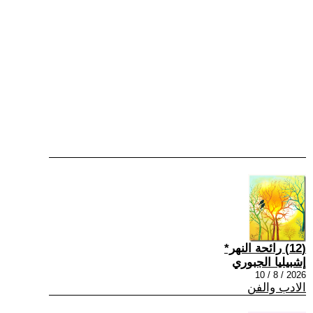
(12) رائحة النهر*
إشبيليا الجبوري
2026 / 8 / 10
الادب والفن