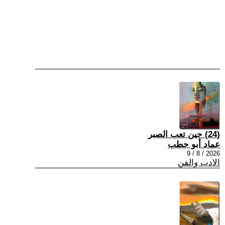
(24) حين تعب الصبر
عماد أبو حطب
2026 / 8 / 9
الادب والفن