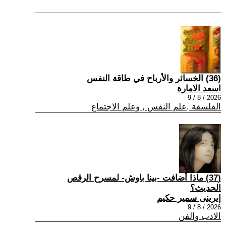
(36) الخسائر والأرباح في طاقة النفس
اسعد الامارة
2026 / 8 / 9
الفلسفة ,علم النفس , وعلم الاجتماع
(37) ماذا أضافت -بينا باوش- لمسرح الرقص
الحديث؟
إيرينى سمير حكيم
2026 / 8 / 9
الادب والفن