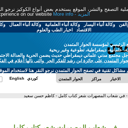
ة التصفح والنشر، الموقع يستخدم بعض أنواع الكوكيز نرجو النق
More info - المزيد
experience on our website
الفن
-
وكالة أنباء اليسار
-
وكالة أنباء العلمانية
-
وكالة أنباء العمال
-
وكا
الاقتصاد
-
اخبار الطب والعلوم
 الرئيسي لمؤسسة الحوار المتمدن
، علمانية، ديمقراطية، تطوعية وغير ربحية
ل مجتمع مدني علماني ديمقراطي حديث يضمن الحرية والعدالة الاجتم
حوار المتمدن على جائزة ابن رشد للفكر الحر والتى نالها أعلام في الفك
م مشاكل تقنية في تصفح الحوار المتمدن نرجو النقر هنا لاستخدام الموقع
كوردي
English
الاخبار
مراكز
الحوار المتمدن
- في شعاب المصهرات شعر كتاب كامل - كاظم حسن سعيد
في شعاب المصهرات شعر كتاب كامل