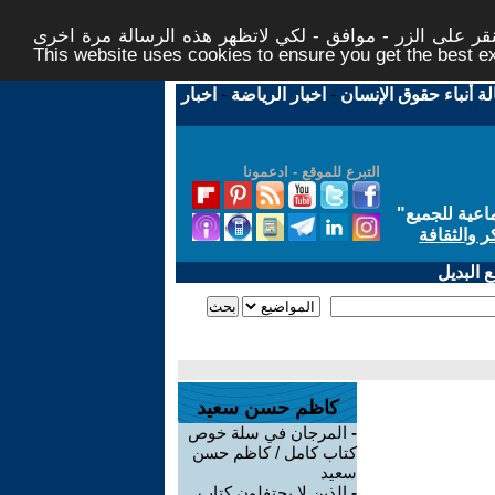
ر على الزر - موافق - لكي لاتظهر هذه الرسالة مرة اخرى -
This website uses cookies to ensure you get the best 
لة أنباء حقوق الإنسان
-
اخبار الرياضة
-
اخبار
التبرع للموقع - ادعمونا
اعية للجميع
"
ر والثقافة
 البديل
كاظم حسن سعيد
-
المرجان في سلة خوص
كتاب كامل / كاظم حسن
سعيد
-
الذين لا يحتفلون كتاب