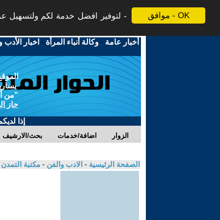
موافق - OK
لتوفير افضل خدمة لكم ولتسهيل عملي
أخبار عامة
-
وكالة أنباء المرأة
-
اخبار الأدب و
الموقع
يسارية
"من أج
حاز ال
إذا لديك
الزوار
اضافة/خدمات
بحث/الارشيف
الصفحة الرئيسية
-
الادب والفن
-
مكتبة التمدن