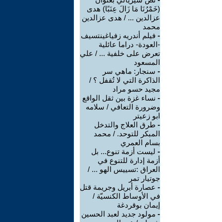
(خَمْرُنَا مَا زَالَ عِنَبًا) هدى
عزالدين ... / هدى عزالدين
محمد
-
فيلم أندريه زفياغينتسيف
-العودة- دراما عائلية
تعرض على خلفية ... / علي
المسعود
-
سنجار: ماهي سر
الذاكرة التي لا تُقفل ؟ /
مجيد حسو مراد
-
نساء غزة بين ثقل الواقع
وضرورة التعافي / سلامه
ابو زعيتر
-
طرق العلاج والتدخل
المبكر للتوحد. / محمد
بسام العمري
-
ليست أزمة تنوع... بل
أزمة إدارة للتنوع في
العراق :تسييس الهو ... /
جوتيار تمر
-
عصارة أبريل وجريمة قتل
في الأوساط الكنسيّة /
إيمان بوقردغة
-
مولود جديد لعبد الحسين