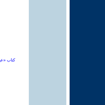
كتاب «عي