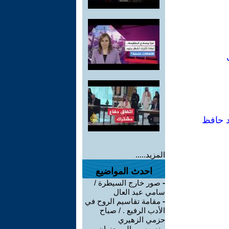
د حافظ
المزيد.....
احدث المواضيع
-
صور خارج السيطرة /
سامي عبد العال
-
مقامة تقاسيم الروح في
الأدب الرفيع . / صباح
حزمي الزهيري
-
نص سيريالي بعنوان