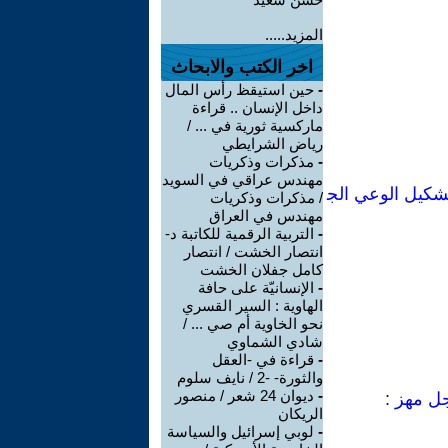
المزيد.....
اخر الكتب والابحاث
-
حين استيقظ رأس المال
داخل الإنسان .. قراءة
ماركسية ثورية في ... /
رياض الشرايطي
-
مذكرات وذكريات
مهندس عراقي في السويد
شكيل الوعي الج
/ مذكرات وذكريات
مهندس في العراق
-
التربية الرقمية للكاتبة د-
انتصار الخشت / انتصار
كامل جفلان الخشت
-
الإنسانيّة على حافة
الهاوية : السير القسري
نحو الخاوية أم صي ... /
شادي الشماوي
-
قراءة في -العقل
والثورة- -2 / نايف سلوم
-
ديوان 24 شعر / منصور
جل مهز :
الريكان
-
لوبي إسرائيل والسياسة