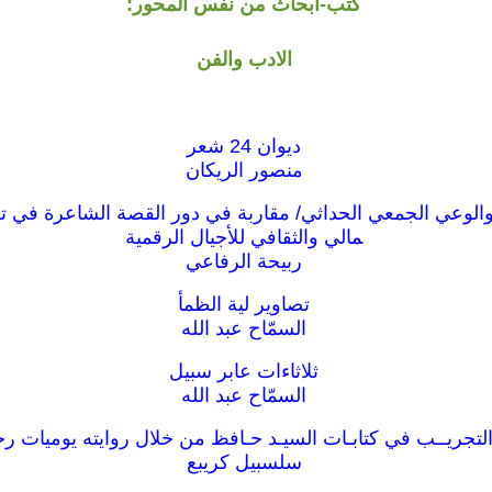
كتب-ابحاث من نفس المحور:
الادب والفن
ديوان 24 شعر
منصور الريكان
الوعي الجمعي الحداثي/ مقاربة في دور القصة الشاعرة في ت
مالي والثقافي للأجيال الرقمية
ربيحة الرفاعي
تصاوير لية الظمأ
السمّاح عبد الله
ثلاثاءات عابر سبيل
السمّاح عبد الله
التجريــب في كتابـات السيـد حـافظ من خلال روايته يوميات ر
سلسبيل كريبع