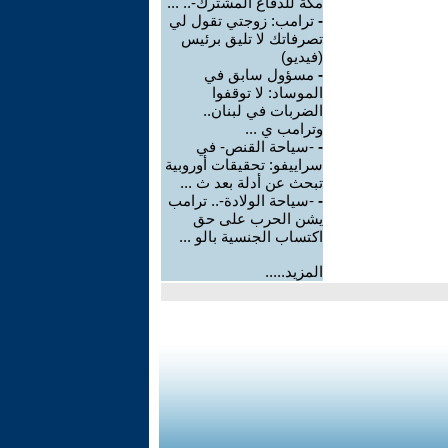
مكة للدفاع المشترك-.. ...
-
ترامب: زوجتي تقول لي
تصرفاتك لا تليق برئيس
(فيديو)
-
مسؤول سابق في
الموساد: لا توقفوا
الضربات في لبنان..
وترامب ي ...
-
-سياحة القنص- في
سراييفو: تحقيقات أوروبية
تبحث عن أدلة بعد ث ...
-
-سياحة الولادة-.. ترامب
يشن الحرب على حق
اكتساب الجنسية بالو ...
المزيد.....