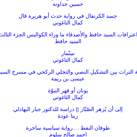
حسين جداونه
جسد الكرنفال في رواية حدث أبو هريرة قال
كمال التاغوتي
عترافات السيد حافظ والأصدقاء ما وراء الكواليس الجزء الثالث
السيد حافظ
سِنّمار
كمال التاغوتي
التراث بين التشكيل النصي والتجلي الركحي في مسرح السي
عيسى بن ريمة
يونان أو قهر النبوّة
كمال التاغوتي
إلى أن يُزهر الصّبّار || دراسة للدكتور جبار البهادلي
ريتا عودة
طوفان النفط . . رواية سياسية ساخرة
احمد صالح سلوم