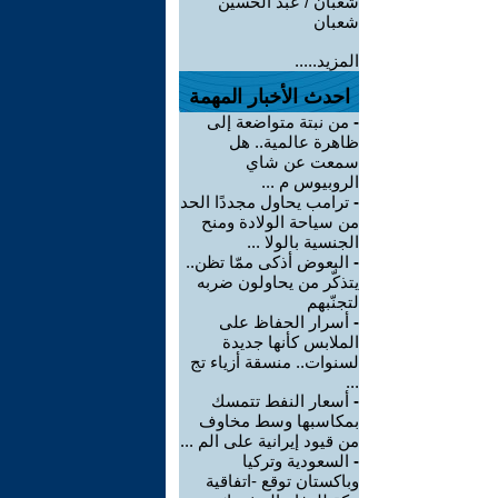
شعبان / عبد الحسين
شعبان
المزيد.....
احدث الأخبار المهمة
-
من نبتة متواضعة إلى
ظاهرة عالمية.. هل
سمعت عن شاي
الروبيوس م ...
-
ترامب يحاول مجددًا الحد
من سياحة الولادة ومنح
الجنسية بالولا ...
-
البعوض أذكى ممّا تظن..
يتذكّر من يحاولون ضربه
لتجنّبهم
-
أسرار الحفاظ على
الملابس كأنها جديدة
لسنوات.. منسقة أزياء تج
...
-
أسعار النفط تتمسك
بمكاسبها وسط مخاوف
من قيود إيرانية على الم ...
-
السعودية وتركيا
وباكستان توقع -اتفاقية