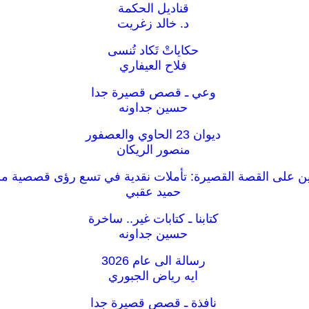
قناديل الحكمة
د. خالد زغريت
حكاياتْ تَكاد تُنسى
فلاح العيفاري
وعي ـ قصص قصيرة جدا
حسين جداونه
ديوان 23 الحاوي والعصفور
منصور الريكان
ن على القصة القصيرة: تأملات نقدية في تسع رؤى قصصية من
حميد عقبي
كتابنا ـ كتابات غير.. ساخرة
حسين جداونه
رسالة الى عام 3026
ايه رياض الجبوري
نافذة ـ قصص قصيرة جدا