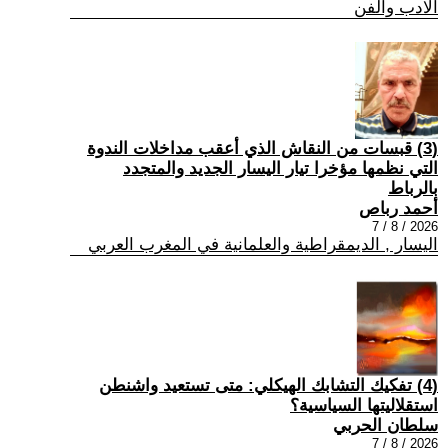
الادب والفن
(3) قبسات من النقاش الذي أعقب مداخلات الندوة
التي نظمها مؤخرا تيار اليسار الجديد والمتجدد
بالرباط
أحمد رباص
2026 / 8 / 7
اليسار , الديمقراطية والعلمانية في المغرب العربي
(4) تفكيك التشابك الهيكلي: متى تستعيد واشنطن
استقلاليتها السياسية؟
سلطان الحربي
2026 / 8 / 7