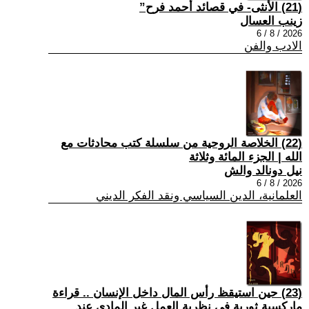
(21) الأنثى- في قصائد أحمد فرح”
زينب العسال
2026 / 8 / 6
الادب والفن
(22) الخلاصة الروحية من سلسلة كتب محادثات مع
الله | الجزء المائة وثلاثة
نيل دونالد والش
2026 / 8 / 6
العلمانية، الدين السياسي ونقد الفكر الديني
(23) حين استيقظ رأس المال داخل الإنسان .. قراءة
ماركسية ثورية في نظرية العمل غير المادي عند