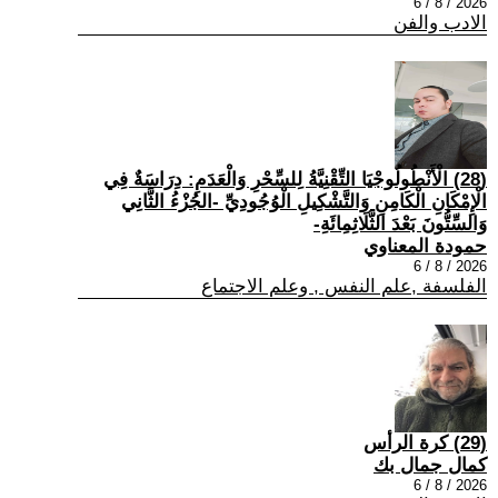
2026 / 8 / 6
الادب والفن
(28) الْأَنْطُولُوجْيَا التِّقْنِيَّةُ لِلسِّحْرِ وَالْعَدَمِ: دِرَاسَةٌ فِي
الْإِمْكَانِ الْكَامِنِ وَالتَّشْكِيلِ الْوُجُودِيِّ -الجُزْءُ الثَّانِي
وَالسِّتُّونَ بَعْدَ الثَّلَاثِمِائَةِ-
حمودة المعناوي
2026 / 8 / 6
الفلسفة ,علم النفس , وعلم الاجتماع
(29) كرة الرأس
كمال جمال بك
2026 / 8 / 6