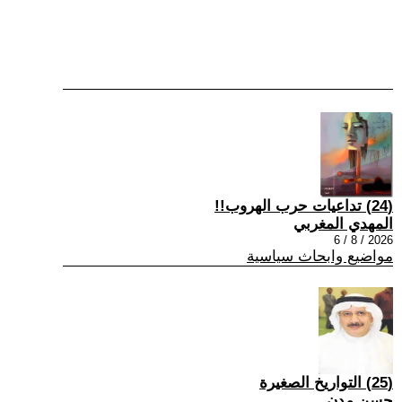
(24) تداعيات حرب الهروب!!
المهدي المغربي
2026 / 8 / 6
مواضيع وابحاث سياسية
(25) التواريخ الصغيرة
حسن مدن