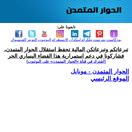
تابعونا على:
بودكاست
بنترست
تيلكرام
لينكدإن
الانستغرام
اليوتيوب
التويتر
الفيسبوك
تبرعاتكم وتبرعاتكن المالية تحفظ استقلال الحوار المتمدن،
فشاركونا في دعم استمرارية هذا الفضاء اليساري الحر
[اشترك في قناة ‫«الحوار المتمدن» على اليوتيوب]
الحوار المتمدن - موبايل
الموقع الرئيسي