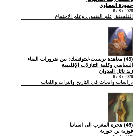
حمودة المعناوي
2026 / 8 / 6
الفلسفة ,علم النفس , وعلم الاجتماع
(45) معاهدة بريست-ليتوفسك: بين ضرورات البقاء
السياسي وكلفة التنازلات الإقليمية
زيد نائل العدوان
2026 / 8 / 6
دراسات وابحاث في التاريخ والتراث واللغات
(46) هجرة المغرب الى اسبانيا
فوزية بن حورية