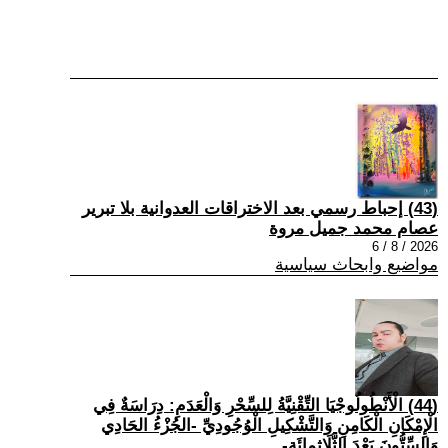
(43) إحباط رسمي بعد الاختراقات العدوانية بلا تبرير
عصام محمد جميل مروة
2026 / 8 / 6
مواضيع وابحاث سياسية
(44) الْأَنْطُولُوجْيَا التِّقْنِيَّةُ لِلسِّحْرِ وَالْعَدَمِ: دِرَاسَةٌ فِي
الْإِمْكَانِ الْكَامِنِ وَالتَّشْكِيلِ الْوُجُودِيِّ -الجُزْءُ الحَادِي
وَالسِّتُّونَ بَعْدَ الثَّلَاثِمِائَةِ-