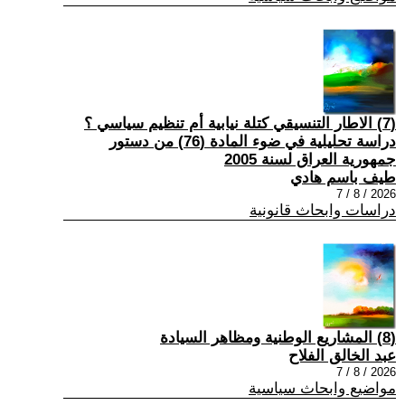
(7) الاطار التنسيقي كتلة نيابية أم تنظيم سياسي ؟
دراسة تحليلية في ضوء المادة (76) من دستور
جمهورية العراق لسنة 2005
طيف باسم هادي
2026 / 8 / 7
دراسات وابحاث قانونية
(8) المشاريع الوطنية ومظاهر السيادة
عبد الخالق الفلاح
2026 / 8 / 7
مواضيع وابحاث سياسية