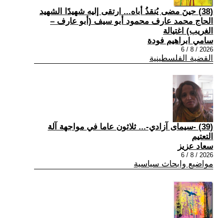
(38) حينَ مضى يُنقذُ أباه... ارتقى إليه شهيدًا الشهيد
الحاج محمد عارف محمود أبو سيف (أبو عارف –
الغريب) اغتيالة
سامي ابراهيم فودة
2026 / 8 / 6
القضية الفلسطينية
(39) -سيمای آزادي-... ثلاثون عاما في مواجهة آلة
التعتيم
سعاد عزيز
2026 / 8 / 6
مواضيع وابحاث سياسية