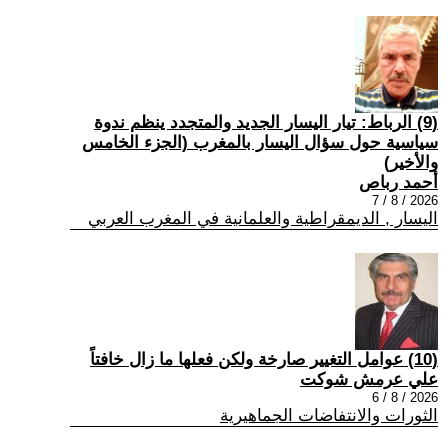
(9) الرباط: تيار اليسار الجديد والمتجدد ينظم ندوة
سياسية حول سؤال اليسار بالمغرب (الجزء الخامس
والأخير)
أحمد رباص
2026 / 8 / 7
اليسار , الديمقراطية والعلمانية في المغرب العربي
(10) عوامل التغيير صارخة ولكن فعلها ما زال خافتاً
علي عرمش شوكت
2026 / 8 / 6
الثورات والانتفاضات الجماهيرية