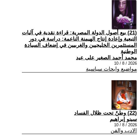
(21) بيع أصول الدولة المصرية: قراءة نقدية في آليات
التبعية وإعادة إنتاج الهيمنة الناعمة: دراسة في دور
المستثمرين الخليجيين والغربيين في إضعاف السيادة
الوطنية
محمد أحمد الصغير على عيد
2026 / 8 / 10
مواضيع وابحاث سياسية
(22) وطنٌ تحت ظلال الفساد
سينو إبراهيم
2026 / 8 / 10
الادب والفن