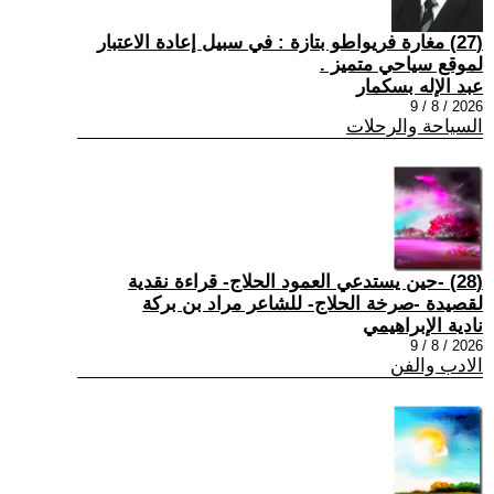
(27) مغارة فريواطو بتازة : في سبيل إعادة الاعتبار
لموقع سياحي متميز .
عبد الإله بسكمار
2026 / 8 / 9
السياحة والرحلات
(28) -حين يستدعي العمود الحلاج- قراءة نقدية
لقصيدة -صرخة الحلاج- للشاعر مراد بن بركة
نادية الإبراهيمي
2026 / 8 / 9
الادب والفن