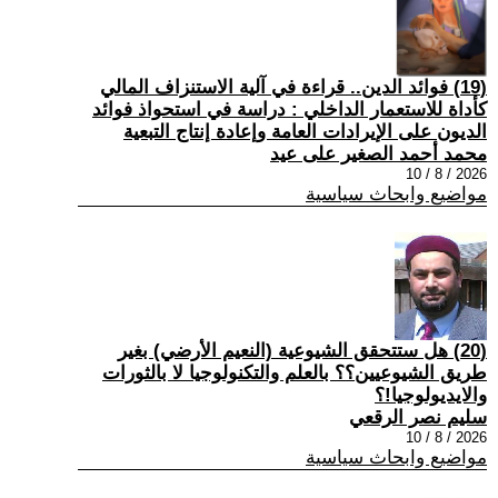
(19) فوائد الدين.. قراءة في آلية الاستنزاف المالي
كأداة للاستعمار الداخلي : دراسة في استحواذ فوائد
الديون على الإيرادات العامة وإعادة إنتاج التبعية
محمد أحمد الصغير على عيد
2026 / 8 / 10
مواضيع وابحاث سياسية
(20) هل ستتحقق الشيوعية (النعيم الأرضي) بغير
طريق الشيوعيين؟؟ بالعلم والتكنولوجيا لا بالثورات
والايديولوجيا!؟
سليم نصر الرقعي
2026 / 8 / 10
مواضيع وابحاث سياسية