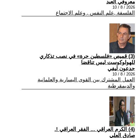
معروفي العيد
2026 / 8 / 10
الفلسفة ,علم النفس , وعلم الاجتماع
(3) قميص «فلسطين حرة» في نصب تذكاري
للهولوكوست ليس تناقضا
جدعون ليفي
2026 / 8 / 10
العمل المشترك بين القوى اليسارية والعلمانية
والديمقرطية
(4) الكرم العراقي ... الفقر العراقي !.
صادق العلي