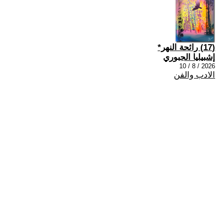
(17) رائحة النهر*
إشبيليا الجبوري
2026 / 8 / 10
الادب والفن