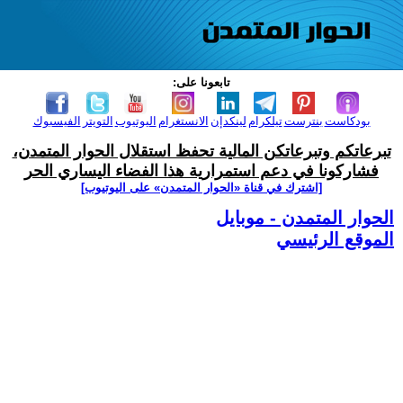
تابعونا على:
بودكاست
بنترست
تيلكرام
لينكدإن
الانستغرام
اليوتيوب
التويتر
الفيسبوك
تبرعاتكم وتبرعاتكن المالية تحفظ استقلال الحوار المتمدن،
فشاركونا في دعم استمرارية هذا الفضاء اليساري الحر
[اشترك في قناة ‫«الحوار المتمدن» على اليوتيوب]
الحوار المتمدن - موبايل
الموقع الرئيسي