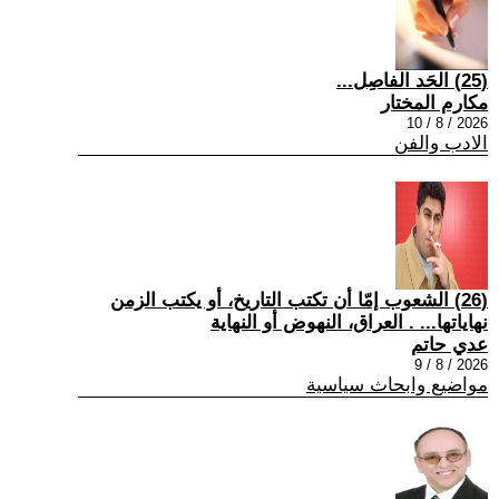
(25) الحَد الفاصِل...
مكارم المختار
2026 / 8 / 10
الادب والفن
(26) الشعوب إمّا أن تكتب التاريخ، أو يكتب الزمن
نهاياتها... . العراق، النهوض أو النهاية
عدي حاتم
2026 / 8 / 9
مواضيع وابحاث سياسية