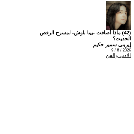
(42) ماذا أضافت -بينا باوش- لمسرح الرقص
الحديث؟
إيرينى سمير حكيم
2026 / 8 / 9
الادب والفن