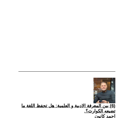
(6) بين المعرفة الادبية و العلمية: هل تحفظ اللغة ما
تضيعه الكوارث؟.
احمد كانون