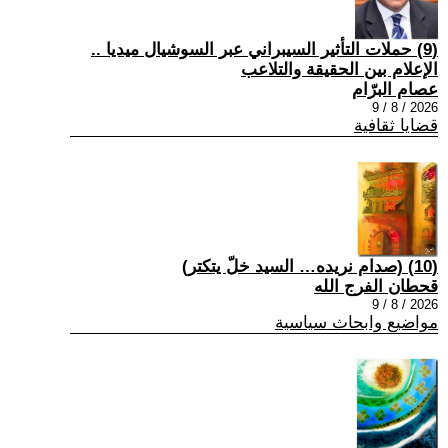
(9) حملات التأثير السيبراني عبر السوشيال ميديا ..
الإعلام بين الحقيقة والتلاعب
عصام البرّام
2026 / 8 / 9
قضايا ثقافية
(10) (صدام نريده… السيد خلّ يتكتر)
قحطان الفرج الله
2026 / 8 / 9
مواضيع وابحاث سياسية