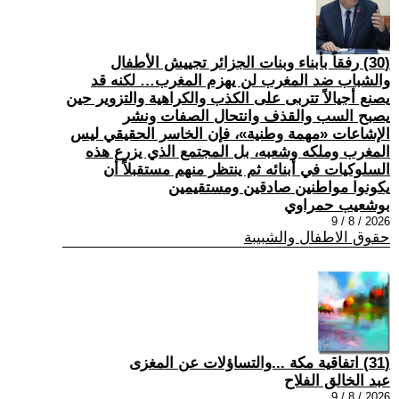
(30) رفقاً بأبناء وبنات الجزائر تجييش الأطفال
والشباب ضد المغرب لن يهزم المغرب… لكنه قد
يصنع أجيالاً تتربى على الكذب والكراهية والتزوير حين
يصبح السب والقذف وانتحال الصفات ونشر
الإشاعات «مهمة وطنية»، فإن الخاسر الحقيقي ليس
المغرب وملكه وشعبه، بل المجتمع الذي يزرع هذه
السلوكيات في أبنائه ثم ينتظر منهم مستقبلاً أن
يكونوا مواطنين صادقين ومستقيمين
بوشعيب حمراوي
2026 / 8 / 9
حقوق الاطفال والشبيبة
(31) اتفاقية مكة ...والتساؤلات عن المغزى
عبد الخالق الفلاح
2026 / 8 / 9