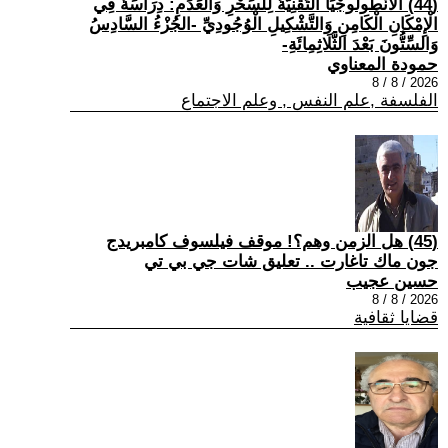
(44) الْأَنْطُولُوجْيَا التِّقْنِيَّةُ لِلسِّحْرِ وَالْعَدَمِ: دِرَاسَةٌ فِي
الْإِمْكَانِ الْكَامِنِ وَالتَّشْكِيلِ الْوُجُودِيِّ -الجُزْءُ السَّادِسُ
وَالسِّتُّونَ بَعْدَ الثَّلَاثِمِائَةِ-
حمودة المعناوي
2026 / 8 / 8
الفلسفة ,علم النفس , وعلم الاجتماع
(45) هل الزمن وهم؟! موقف فيلسوف كامبريدج
جون ماك تاغارت .. تعليق شات جي بي تي
حسين عجيب
2026 / 8 / 8
قضايا ثقافية