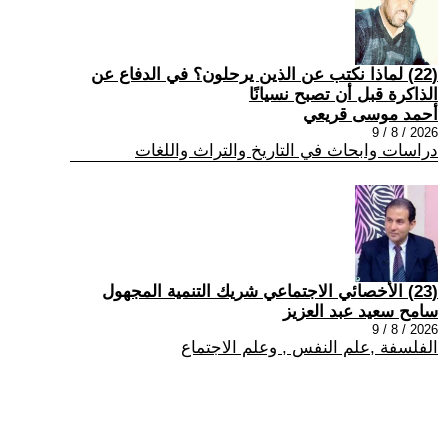
(22) لماذا نكتب عن الذين يرحلون؟ في الدفاع عن
الذاكرة قبل أن تصبح نسيانًا
أحمد موسى قريعي
2026 / 8 / 9
دراسات وابحاث في التاريخ والتراث واللغات
(23) الأخصائي الاجتماعي شريك التنمية المجهول
سامح سعيد عبد العزيز
2026 / 8 / 9
الفلسفة ,علم النفس , وعلم الاجتماع