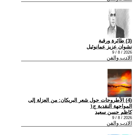
(3) طائرة ورقية
نشوان عزيز عمانوئيل
2026 / 8 / 9
الادب والفن
(4) الأطروحات حول شعر البريكان: من العزلة إلى
المواجهة النقدية ج١
كاظم حسن سعيد
2026 / 8 / 9
الادب والفن