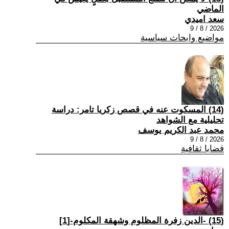
الماضي
سعد اميدي
2026 / 8 / 9
مواضيع وابحاث سياسية
(14) المسكوت عنه في قصص زكريا تامر: دراسة
تحليلية مع الشواهد
محمد عبد الكريم يوسف
2026 / 8 / 9
قضايا ثقافية
(15) -الدين زفرة المظلوم وشهقة المكلوم-[1]