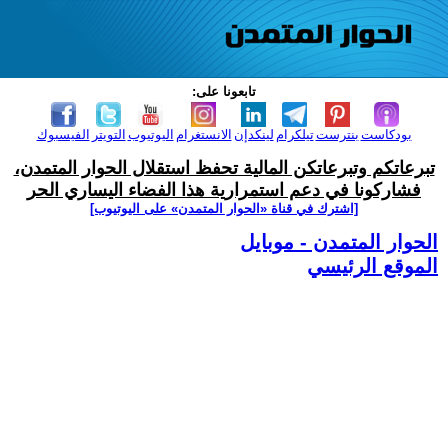
تابعونا على:
بودكاست
بنترست
تيلكرام
لينكدإن
الانستغرام
اليوتيوب
التويتر
الفيسبوك
تبرعاتكم وتبرعاتكن المالية تحفظ استقلال الحوار المتمدن،
فشاركونا في دعم استمرارية هذا الفضاء اليساري الحر
[اشترك في قناة ‫«الحوار المتمدن» على اليوتيوب]
الحوار المتمدن - موبايل
الموقع الرئيسي