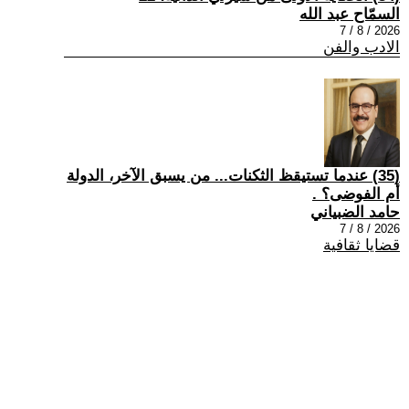
السمّاح عبد الله
2026 / 8 / 7
الادب والفن
(35) عندما تستيقظ الثكنات... من يسبق الآخر، الدولة
أم الفوضى؟ .
حامد الضبياني
2026 / 8 / 7
قضايا ثقافية