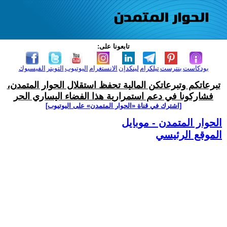
تابعونا على:
بودكاست
بنترست
تيلكرام
لينكدإن
الانستغرام
اليوتيوب
التويتر
الفيسبوك
تبرعاتكم وتبرعاتكن المالية تحفظ استقلال الحوار المتمدن،
فشاركونا في دعم استمرارية هذا الفضاء اليساري الحر
[اشترك في قناة ‫«الحوار المتمدن» على اليوتيوب]
الحوار المتمدن - موبايل
الموقع الرئيسي