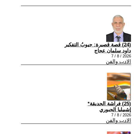
(24) قصة قصيرة: جيوبُ التفكير
داود سلمان عجاج
2026 / 8 / 7
الادب والفن
(25) فراشة الحديقة*
إشبيليا الجبوري
2026 / 8 / 7
الادب والفن