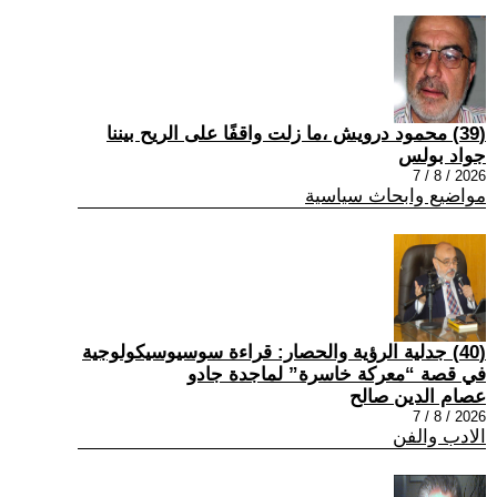
(39) محمود درويش ،ما زلت واقفًا على الريح بيننا
جواد بولس
2026 / 8 / 7
مواضيع وابحاث سياسية
(40) جدلية الرؤية والحصار: قراءة سوسيوسيكولوجية
في قصة “معركة خاسرة” لماجدة جادو
عصام الدين صالح
2026 / 8 / 7
الادب والفن