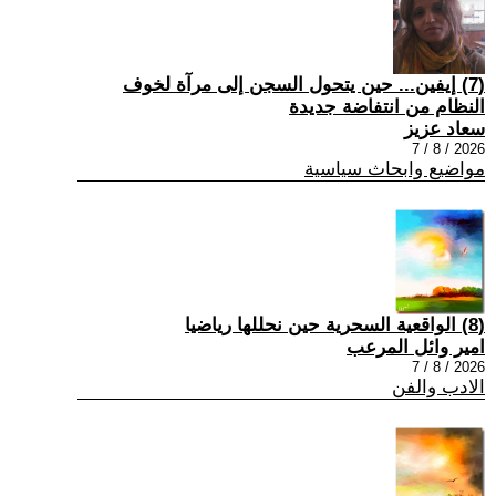
(7) إيفين... حين يتحول السجن إلى مرآة لخوف
النظام من انتفاضة جديدة
سعاد عزيز
2026 / 8 / 7
مواضيع وابحاث سياسية
(8) الواقعية السحرية حين نحللها رياضيا
امير وائل المرعب
2026 / 8 / 7
الادب والفن