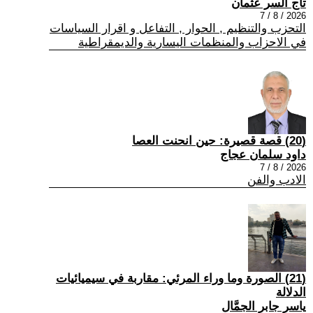
تاج السر عثمان
2026 / 8 / 7
التحزب والتنظيم , الحوار , التفاعل و اقرار السياسات
في الاحزاب والمنظمات اليسارية والديمقراطية
(20) قصة قصيرة: حين انحنت العصا
داود سلمان عجاج
2026 / 8 / 7
الادب والفن
(21) الصورة وما وراء المرئي: مقاربة في سيميائيات
الدلالة
ياسر جابر الجمَّال