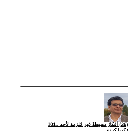
(36) أفكارٌ بسيطةٌ غير مُلزمة لأحد ..101
زكريا كردي