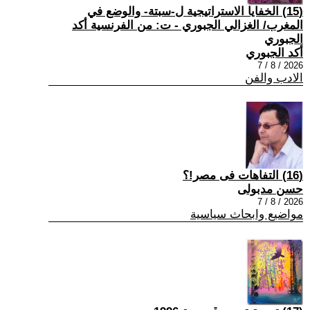
(15) الخفايا الاستراتيجية ل-سبتة- والوضع في
المغرب/ الغزالي الجبوري - ت: من الفرنسية أكد
الجبوري
أكد الجبوري
2026 / 8 / 7
الادب والفن
(16) التفاهات فى مصر!؟
حسن مدبولى
2026 / 8 / 7
مواضيع وابحاث سياسية