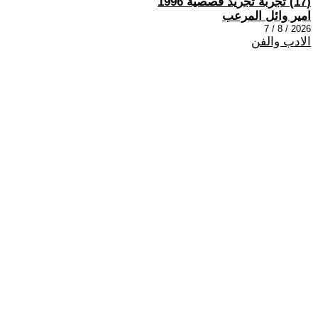
(17) تجربة تجريد قصصية 1996
امير وائل المرعب
2026 / 8 / 7
الادب والفن