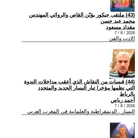
(43) ملتقى جيكور يؤبّن القاص والروائي المهندس
محمد عبد حسن
مقداد مسعود
2026 / 8 / 7
الادب والفن
(44) قبسات من النقاش الذي أعقب مداخلات الندوة
التي نظمها مؤخرا تيار اليسار الجديد والمتجدد
بالرباط
أحمد رباص
2026 / 8 / 7
اليسار , الديمقراطية والعلمانية في المغرب العربي