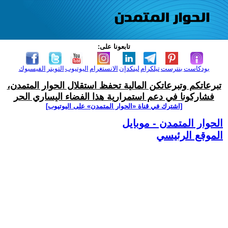
تابعونا على:
بودكاست
بنترست
تيلكرام
لينكدإن
الانستغرام
اليوتيوب
التويتر
الفيسبوك
تبرعاتكم وتبرعاتكن المالية تحفظ استقلال الحوار المتمدن،
فشاركونا في دعم استمرارية هذا الفضاء اليساري الحر
[اشترك في قناة ‫«الحوار المتمدن» على اليوتيوب]
الحوار المتمدن - موبايل
الموقع الرئيسي