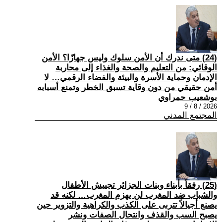
(24) متى ندرك أن الأمن سلوك وليس جهازًا؟ الأمن
الوقائي: من التعليم والصحة والغذاء إلى محاربة
الإدمان وحماية الأسرة والبيئة والفضاء الرقمي… لا
أمن حقيقي من دون وقاية تسبق الخطر وتمنع أسبابه
بوشعيب حمراوي
2026 / 8 / 9
المجتمع المدني
(25) رفقاً بأبناء وبنات الجزائر تجييش الأطفال
والشباب ضد المغرب لن يهزم المغرب… لكنه قد
يصنع أجيالاً تتربى على الكذب والكراهية والتزوير حين
يصبح السب والقذف وانتحال الصفات ونشر