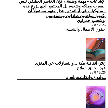
الإشاعات «مهمة وطنية»، فإن الخاسر الحقيقي ليس
المغرب وملكه وشعبه، بل المجتمع الذي يزرع هذه
السلوكيات في أبنائه ثم ينتظر منهم مستقبلاً أن
يكونوا مواطنين صادقين ومستقيمين
بوشعيب حمراوي
2026 / 8 / 9
حقوق الاطفال والشبيبة
(26) اتفاقية مكة ...والتساؤلات عن المغزى
عبد الخالق الفلاح
2026 / 8 / 9
مواضيع وابحاث سياسية