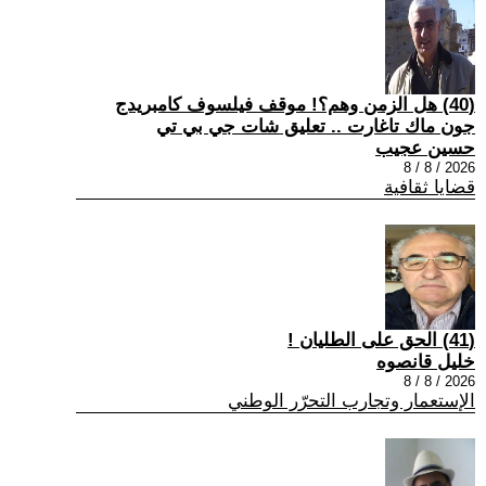
(40) هل الزمن وهم؟! موقف فيلسوف كامبريدج
جون ماك تاغارت .. تعليق شات جي بي تي
حسين عجيب
2026 / 8 / 8
قضايا ثقافية
(41) الحق على الطليان !
خليل قانصوه
2026 / 8 / 8
الإستعمار وتجارب التحرّر الوطني