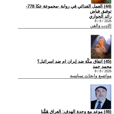
(44) العمل الفدائي في رواية -مجموعة عكا 778-
توفيق فياض
رائد الحواري
2026 / 8 / 8
الادب والفن
(45) اتفاق مكّة ضد إيران ام ضد اسرائيل؟
محمد حمد
2026 / 8 / 8
مواضيع وابحاث سياسية
(46) موعد مع وحدة الهدف: العراق هَمُّنا