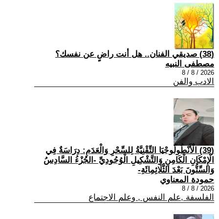
(38) صديقي الفنان.. هل أنت راضٍ عن نفسك؟
مصطفى النبيه
2026 / 8 / 8
الادب والفن
(39) الْأَنْطُولُوجْيَا التِّقْنِيَّةُ لِلسِّحْرِ وَالْعَدَمِ: دِرَاسَةٌ فِي
الْإِمْكَانِ الْكَامِنِ وَالتَّشْكِيلِ الْوُجُودِيِّ -الجُزْءُ السَّادِسُ
وَالسِّتُّونَ بَعْدَ الثَّلَاثِمِائَةِ-
حمودة المعناوي
2026 / 8 / 8
الفلسفة ,علم النفس , وعلم الاجتماع