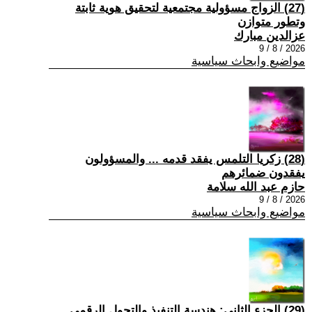
(27) الزواج مسؤولية مجتمعية لتحقيق هوية ثابتة
وتطور متوازن
عزالدين مبارك
2026 / 8 / 9
مواضيع وابحاث سياسية
(28) زكريا التلمس يفقد قدمه ... والمسؤولون
يفقدون ضمائرهم
حازم عبد الله سلامة
2026 / 8 / 9
مواضيع وابحاث سياسية
(29) الجزء الثاني: هندسة التنفيذ والتحول الرقمي