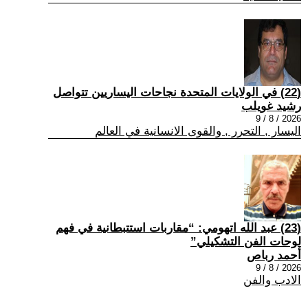
(22) في الولايات المتحدة نجاحات اليساريين تتواصل
رشيد غويلب
2026 / 8 / 9
اليسار , التحرر , والقوى الانسانية في العالم
(23) عبد الله اتهومي: “مقاربات استتبطانية في فهم
لوحات الفن التشكيلي”
أحمد رباص
2026 / 8 / 9
الادب والفن