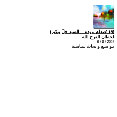
(5) (صدام نريده… السيد خلّ يتكتر)
قحطان الفرج الله
2026 / 8 / 9
مواضيع وابحاث سياسية