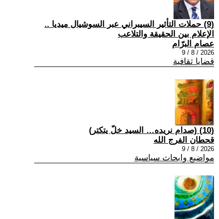
(9) حملات التأثير السيبراني عبر السوشيال ميديا ..
الإعلام بين الحقيقة والتلاعب
عصام البرّام
2026 / 8 / 9
قضايا ثقافية
(10) (صدام نريده… السيد خلّ يتكتر)
قحطان الفرج الله
2026 / 8 / 9
مواضيع وابحاث سياسية