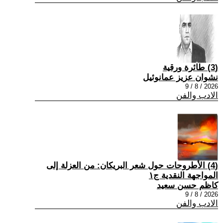
(3) طائرة ورقية
نشوان عزيز عمانوئيل
2026 / 8 / 9
الادب والفن
(4) الأطروحات حول شعر البريكان: من العزلة إلى
المواجهة النقدية ج١
كاظم حسن سعيد
2026 / 8 / 9
الادب والفن