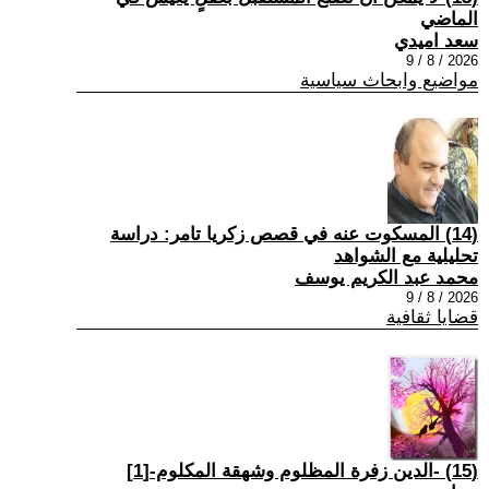
الماضي
سعد اميدي
2026 / 8 / 9
مواضيع وابحاث سياسية
(14) المسكوت عنه في قصص زكريا تامر: دراسة
تحليلية مع الشواهد
محمد عبد الكريم يوسف
2026 / 8 / 9
قضايا ثقافية
(15) -الدين زفرة المظلوم وشهقة المكلوم-[1]