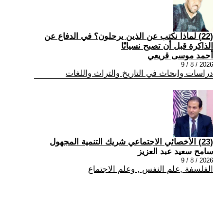
(22) لماذا نكتب عن الذين يرحلون؟ في الدفاع عن
الذاكرة قبل أن تصبح نسيانًا
أحمد موسى قريعي
2026 / 8 / 9
دراسات وابحاث في التاريخ والتراث واللغات
(23) الأخصائي الاجتماعي شريك التنمية المجهول
سامح سعيد عبد العزيز
2026 / 8 / 9
الفلسفة ,علم النفس , وعلم الاجتماع