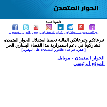
تابعونا على:
بودكاست
بنترست
تيلكرام
لينكدإن
الانستغرام
اليوتيوب
التويتر
الفيسبوك
تبرعاتكم وتبرعاتكن المالية تحفظ استقلال الحوار المتمدن،
فشاركونا في دعم استمرارية هذا الفضاء اليساري الحر
[اشترك في قناة ‫«الحوار المتمدن» على اليوتيوب]
الحوار المتمدن - موبايل
الموقع الرئيسي