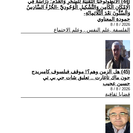
(44) الْأَنْطُولُوجْيَا التِّقْنِيَّةُ لِلسِّحْرِ وَالْعَدَمِ: دِرَاسَةٌ فِي
الْإِمْكَانِ الْكَامِنِ وَالتَّشْكِيلِ الْوُجُودِيِّ -الجُزْءُ السَّادِسُ
وَالسِّتُّونَ بَعْدَ الثَّلَاثِمِائَةِ-
حمودة المعناوي
2026 / 8 / 8
الفلسفة ,علم النفس , وعلم الاجتماع
(45) هل الزمن وهم؟! موقف فيلسوف كامبريدج
جون ماك تاغارت .. تعليق شات جي بي تي
حسين عجيب
2026 / 8 / 8
قضايا ثقافية