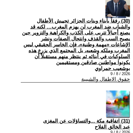
(30) رفقاً بأبناء وبنات الجزائر تجييش الأطفال
والشباب ضد المغرب لن يهزم المغرب… لكنه قد
يصنع أجيالاً تتربى على الكذب والكراهية والتزوير حين
يصبح السب والقذف وانتحال الصفات ونشر
الإشاعات «مهمة وطنية»، فإن الخاسر الحقيقي ليس
المغرب وملكه وشعبه، بل المجتمع الذي يزرع هذه
السلوكيات في أبنائه ثم ينتظر منهم مستقبلاً أن
يكونوا مواطنين صادقين ومستقيمين
بوشعيب حمراوي
2026 / 8 / 9
حقوق الاطفال والشبيبة
(31) اتفاقية مكة ...والتساؤلات عن المغزى
عبد الخالق الفلاح
2026 / 8 / 9