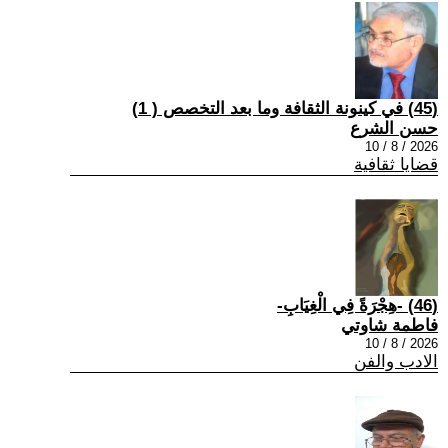
(45) في كينونة الثقافة وما بعد التخصص ( 1)
حسن الشرع
2026 / 8 / 10
قضايا ثقافية
(46) -هِجْرَةً فِي الْغِيَابِ-
فاطمة شاوتي
2026 / 8 / 10
الادب والفن