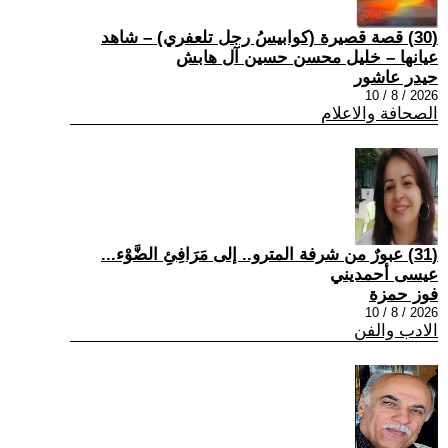
(30) قصة قصيرة (كوابيسُ رجل تلعفري) – شاهد
عيانها – خليل محسن حسين آل هابش
حيدر عاشور
2026 / 8 / 10
الصحافة والاعلام
(31) عبورٌ من شرفة المترو.. إلى مَرَافِئِ الضَّوْء...
عيسى أحمديني
فوز حمزة
2026 / 8 / 10
الادب والفن