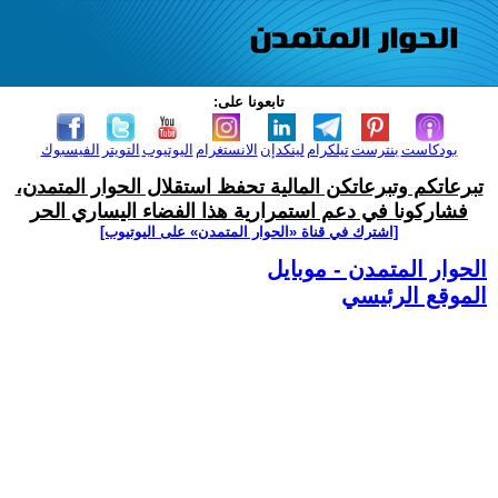
تابعونا على:
بودكاست
بنترست
تيلكرام
لينكدإن
الانستغرام
اليوتيوب
التويتر
الفيسبوك
تبرعاتكم وتبرعاتكن المالية تحفظ استقلال الحوار المتمدن،
فشاركونا في دعم استمرارية هذا الفضاء اليساري الحر
[اشترك في قناة ‫«الحوار المتمدن» على اليوتيوب]
الحوار المتمدن - موبايل
الموقع الرئيسي