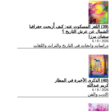
(39) اللغز المسكوت عنه: كيف أُزيحت جغرافيا
الشمال عن عرش التاريخ ؟
سفيان مرزا
2026 / 8 / 6
دراسات وابحاث في التاريخ والتراث واللغات
(40) الذكرى الأخيرة في المطار
كريم عبدالله
2026 / 8 / 6
الادب والفن