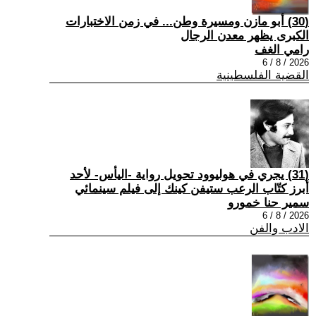
(30) أبو مازن ومسيرة وطن... في زمن الاختبارات
الكبرى يظهر معدن الرجال
رامي الغف
2026 / 8 / 6
القضية الفلسطينية
(31) يجري في هوليوود تحويل رواية -اليأس- لأحد
أبرز كتّاب الرعب ستيفن كينك إلى فيلم سينمائي
سمير حنا خمورو
2026 / 8 / 6
الادب والفن