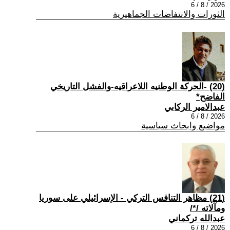
2026 / 8 / 6
الثورات والانتفاضات الجماهيرية
(20) -الحركة الوطنيه اللاعراقيه-والفشل التاريخي
الفاضح*
عبدالامير الركابي
2026 / 8 / 6
مواضيع وابحاث سياسية
(21) مظاهر التنافس التركي - الإسرائيلي على سوريا
ومآلاته /*/
عبدالله تركماني
2026 / 8 / 6