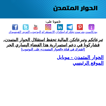
تابعونا على:
بودكاست
بنترست
تيلكرام
لينكدإن
الانستغرام
اليوتيوب
التويتر
الفيسبوك
تبرعاتكم وتبرعاتكن المالية تحفظ استقلال الحوار المتمدن،
فشاركونا في دعم استمرارية هذا الفضاء اليساري الحر
[اشترك في قناة ‫«الحوار المتمدن» على اليوتيوب]
الحوار المتمدن - موبايل
الموقع الرئيسي