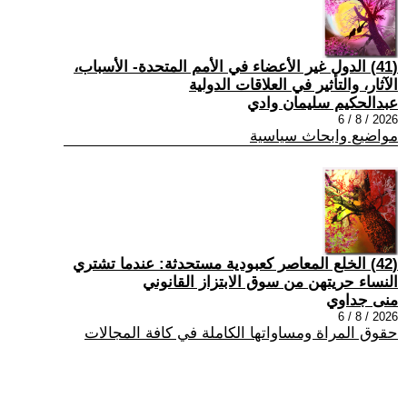
(41) الدول غير الأعضاء في الأمم المتحدة- الأسباب،
الآثار، والتأثير في العلاقات الدولية
عبدالحكيم سليمان وادي
2026 / 8 / 6
مواضيع وابحاث سياسية
(42) الخلع المعاصر كعبودية مستحدثة: عندما تشتري
النساء حريتهن من سوق الابتزاز القانوني
منى جداوي
2026 / 8 / 6
حقوق المراة ومساواتها الكاملة في كافة المجالات