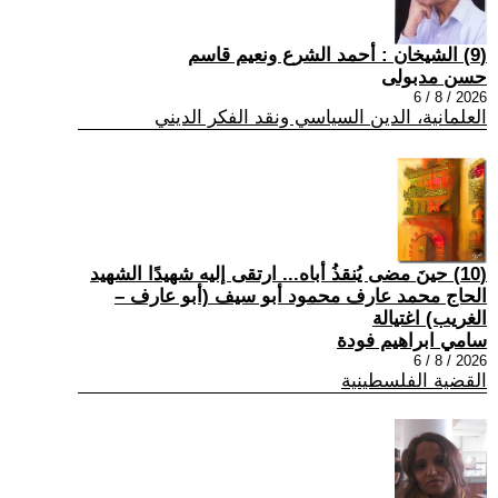
(9) الشيخان : أحمد الشرع ونعيم قاسم
حسن مدبولى
2026 / 8 / 6
العلمانية، الدين السياسي ونقد الفكر الديني
(10) حينَ مضى يُنقذُ أباه... ارتقى إليه شهيدًا الشهيد
الحاج محمد عارف محمود أبو سيف (أبو عارف –
الغريب) اغتيالة
سامي ابراهيم فودة
2026 / 8 / 6
القضية الفلسطينية