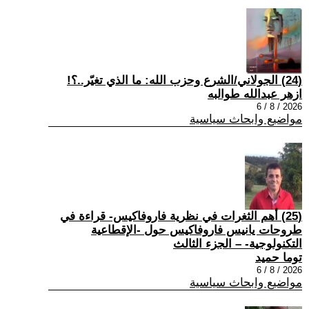
(24) الجولاني/الشرع وحزب الله: ما الذي تغيّر..؟!
ازهر عبدالله طوالبه
2026 / 8 / 6
مواضيع وابحاث سياسية
(25) أهم الثغرات في نظرية فاروفاكيس- قراءة في
طروحات يانيس فاروفاكيس حول -الإقطاعية
التكنولوجية- – الجزء الثالث
توما حميد
2026 / 8 / 6
مواضيع وابحاث سياسية