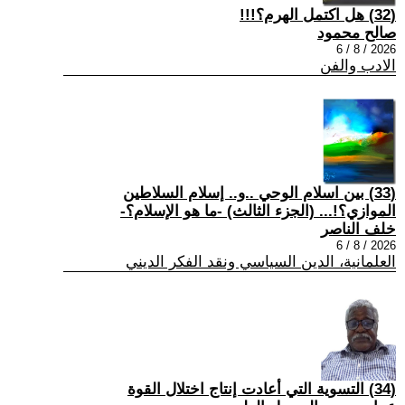
(32) هل اكتمل الهرم؟!!!
صالح محمود
2026 / 8 / 6
الادب والفن
(33) بين اسلام الوحي ..و.. إسلام السلاطين
الموازي؟!... (الجزء الثالث) -ما هو الإسلام؟-
خلف الناصر
2026 / 8 / 6
العلمانية، الدين السياسي ونقد الفكر الديني
(34) التسوية التي أعادت إنتاج اختلال القوة