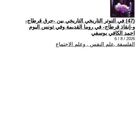
(47) في التوتر التاريخي التاريخي بين -حرق قرطاج-
و-إنقاذ قرطاج- في روما القديمة وفي تونس اليوم
احمد الكافي يوسفي
2026 / 8 / 6
الفلسفة ,علم النفس , وعلم الاجتماع