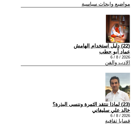
مواضيع وابحاث سياسية
(22) دليل استخدام الهامش
عماد أبو حطب
2026 / 8 / 6
الادب والفن
(23) لماذا ننتقد الثمرة وننسى البذرة؟
خالد علي سليفاني
2026 / 8 / 6
قضايا ثقافية