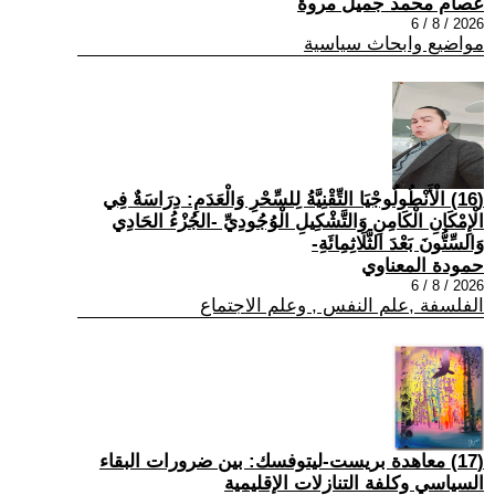
عصام محمد جميل مروة
2026 / 8 / 6
مواضيع وابحاث سياسية
(16) الْأَنْطُولُوجْيَا التِّقْنِيَّةُ لِلسِّحْرِ وَالْعَدَمِ: دِرَاسَةٌ فِي
الْإِمْكَانِ الْكَامِنِ وَالتَّشْكِيلِ الْوُجُودِيِّ -الجُزْءُ الحَادِي
وَالسِّتُّونَ بَعْدَ الثَّلَاثِمِائَةِ-
حمودة المعناوي
2026 / 8 / 6
الفلسفة ,علم النفس , وعلم الاجتماع
(17) معاهدة بريست-ليتوفسك: بين ضرورات البقاء
السياسي وكلفة التنازلات الإقليمية