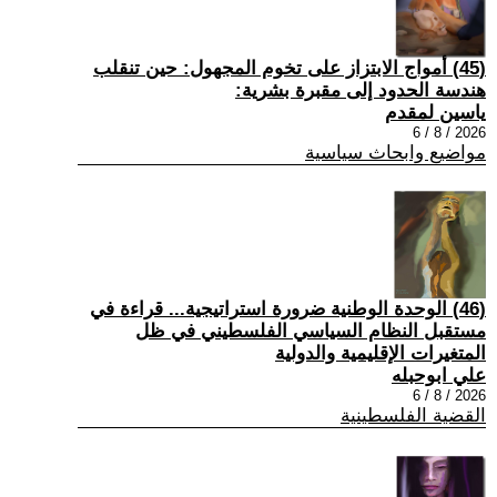
(45) أمواج الابتزاز على تخوم المجهول: حين تنقلب
هندسة الحدود إلى مقبرة بشرية:
ياسين لمقدم
2026 / 8 / 6
مواضيع وابحاث سياسية
(46) الوحدة الوطنية ضرورة استراتيجية... قراءة في
مستقبل النظام السياسي الفلسطيني في ظل
المتغيرات الإقليمية والدولية
علي ابوحبله
2026 / 8 / 6
القضية الفلسطينية