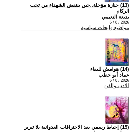
(13) جنازة مؤجلة..حين ينتفض الشهداء من تحت
الركام
بديعة النعيمي
2026 / 8 / 6
مواضيع وابحاث سياسية
(14) هوامش للبقاء
عماد أبو حطب
2026 / 8 / 6
الادب والفن
(15) إحباط رسمي بعد الاختراقات العدوانية بلا تبرير