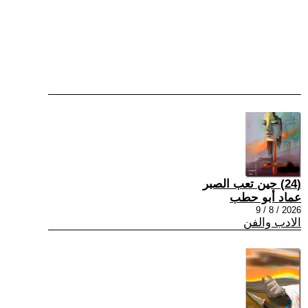
(24) حين تعب الصبر
عماد أبو حطب
2026 / 8 / 9
الادب والفن