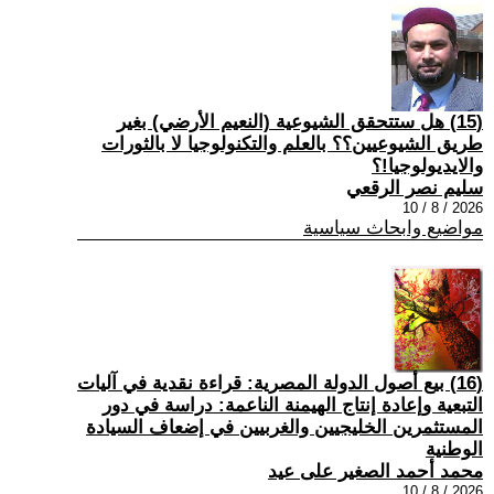
(15) هل ستتحقق الشيوعية (النعيم الأرضي) بغير
طريق الشيوعيين؟؟ بالعلم والتكنولوجيا لا بالثورات
والايديولوجيا!؟
سليم نصر الرقعي
2026 / 8 / 10
مواضيع وابحاث سياسية
(16) بيع أصول الدولة المصرية: قراءة نقدية في آليات
التبعية وإعادة إنتاج الهيمنة الناعمة: دراسة في دور
المستثمرين الخليجيين والغربيين في إضعاف السيادة
الوطنية
محمد أحمد الصغير على عيد
2026 / 8 / 10