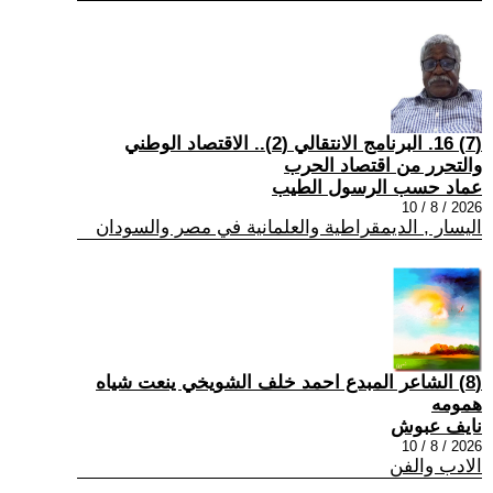
(7) 16. البرنامج الانتقالي (2).. الاقتصاد الوطني
والتحرر من اقتصاد الحرب
عماد حسب الرسول الطيب
2026 / 8 / 10
اليسار , الديمقراطية والعلمانية في مصر والسودان
(8) الشاعر المبدع احمد خلف الشويخي ينعت شياه
همومه
نايف عبوش
2026 / 8 / 10
الادب والفن