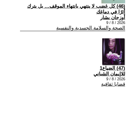
(46) كل غضب لا ينتهي بانتهاء الموقف… بل يترك
أثرًا في دماغك
أوزجان يشار
2026 / 8 / 9
الصحة والسلامة الجسدية والنفسية
(47) الضياع1
للاإيمان الشباني
2026 / 8 / 9
قضايا ثقافية