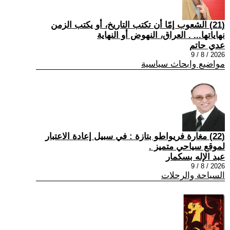
(21) الشعوب إمّا أن تكتب التاريخ، أو يكتب الزمن
نهاياتها... . العراق، النهوض أو النهاية
عدي حاتم
2026 / 8 / 9
مواضيع وابحاث سياسية
(22) مغارة فريواطو بتازة : في سبيل إعادة الاعتبار
لموقع سياحي متميز .
عبد الإله بسكمار
2026 / 8 / 9
السياحة والرحلات