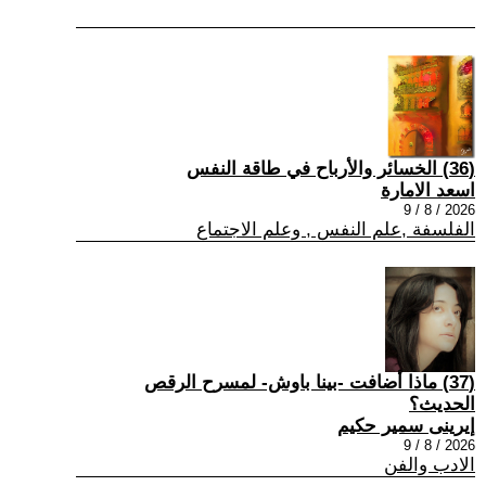
(36) الخسائر والأرباح في طاقة النفس
اسعد الامارة
2026 / 8 / 9
الفلسفة ,علم النفس , وعلم الاجتماع
(37) ماذا أضافت -بينا باوش- لمسرح الرقص
الحديث؟
إيرينى سمير حكيم
2026 / 8 / 9
الادب والفن