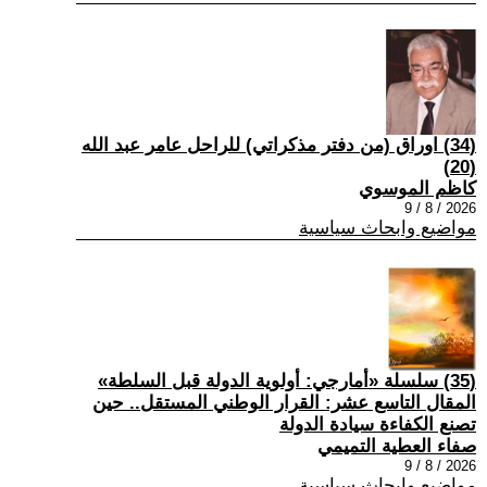
(34) اوراق (من دفتر مذكراتي) للراحل عامر عبد الله
(20)
كاظم الموسوي
2026 / 8 / 9
مواضيع وابحاث سياسية
(35) سلسلة «أمارجي: أولوية الدولة قبل السلطة»
المقال التاسع عشر: القرار الوطني المستقل.. حين
تصنع الكفاءة سيادة الدولة
صفاء العطية التميمي
2026 / 8 / 9
مواضيع وابحاث سياسية