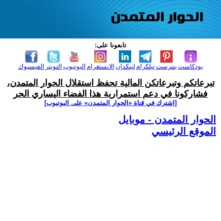
تابعونا على:
بودكاست
بنترست
تيلكرام
لينكدإن
الانستغرام
اليوتيوب
التويتر
الفيسبوك
تبرعاتكم وتبرعاتكن المالية تحفظ استقلال الحوار المتمدن،
فشاركونا في دعم استمرارية هذا الفضاء اليساري الحر
[اشترك في قناة ‫«الحوار المتمدن» على اليوتيوب]
الحوار المتمدن - موبايل
الموقع الرئيسي