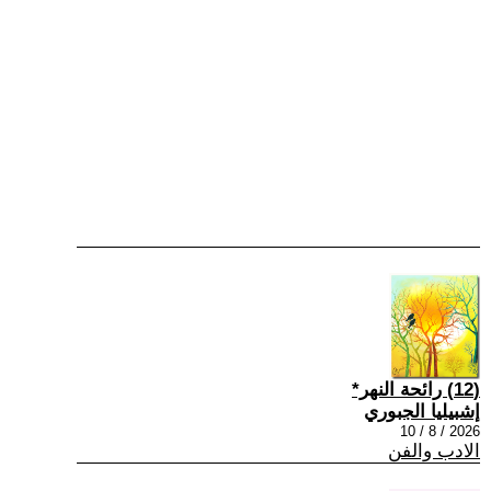
(12) رائحة النهر*
إشبيليا الجبوري
2026 / 8 / 10
الادب والفن