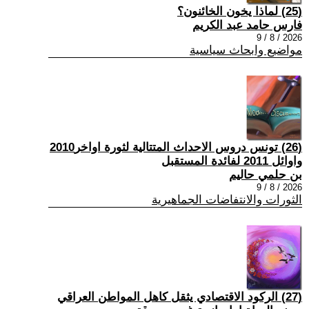
(25) لماذا يخون الخائنون؟
فارس حامد عبد الكريم
2026 / 8 / 9
مواضيع وابحاث سياسية
(26) تونس دروس الاحداث المتتالية لثورة اواخر2010
واوائل 2011 لفائدة المستقبل
بن حلمي حاليم
2026 / 8 / 9
الثورات والانتفاضات الجماهيرية
(27) الركود الاقتصادي يثقل كاهل المواطن العراقي