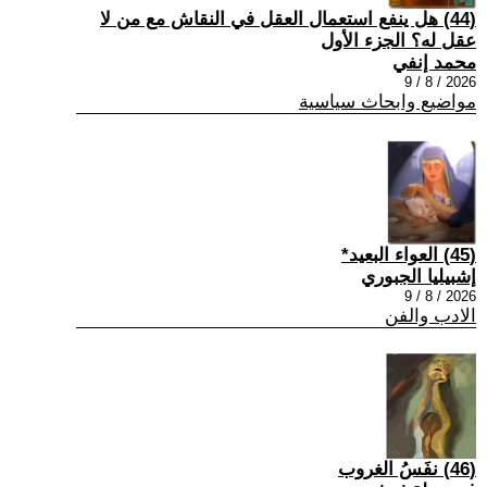
(44) هل ينفع استعمال العقل في النقاش مع من لا
عقل له؟ الجزء الأول
محمد إنفي
2026 / 8 / 9
مواضيع وابحاث سياسية
(45) العواء البعيد*
إشبيليا الجبوري
2026 / 8 / 9
الادب والفن
(46) نفَسُ الغروب