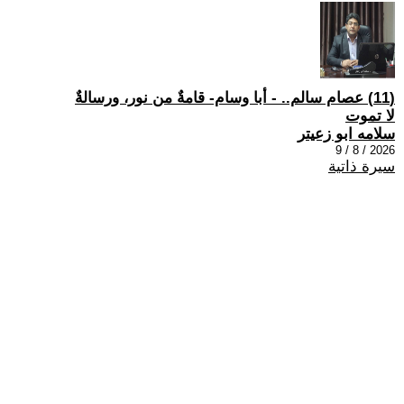
(11) عصام سالم.. - أبا وسام- قامةٌ من نور، ورسالةٌ
لا تموت
سلامه ابو زعيتر
2026 / 8 / 9
سيرة ذاتية