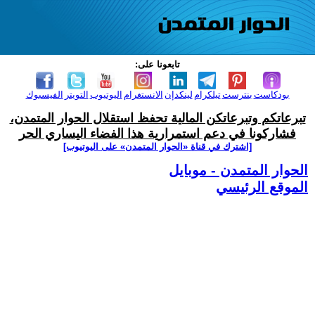
تابعونا على:
بودكاست
بنترست
تيلكرام
لينكدإن
الانستغرام
اليوتيوب
التويتر
الفيسبوك
تبرعاتكم وتبرعاتكن المالية تحفظ استقلال الحوار المتمدن،
فشاركونا في دعم استمرارية هذا الفضاء اليساري الحر
[اشترك في قناة ‫«الحوار المتمدن» على اليوتيوب]
الحوار المتمدن - موبايل
الموقع الرئيسي