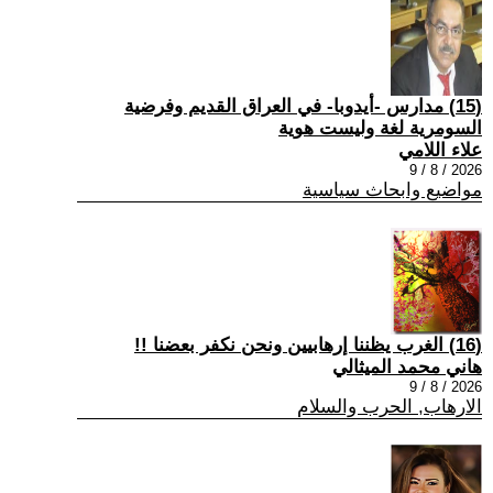
(15) مدارس -أيدوبا- في العراق القديم وفرضية
السومرية لغة وليست هوية
علاء اللامي
2026 / 8 / 9
مواضيع وابحاث سياسية
(16) الغرب يظننا إرهابيين ونحن نكفر بعضنا !!
هاني محمد الميثالي
2026 / 8 / 9
الارهاب, الحرب والسلام