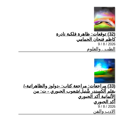
(32) توقعات: ظاهرة فلكية نادرة
كاظم فنجان الحمامي
2026 / 8 / 9
الطب , والعلوم
(33) مراجعات: مراجعة كتاب: -دولوز والظاهراتية-/
بقلم ألكسندر شْنيل/شعوب الجبوري - ت: من
الألمانية أكد الجبوري
أكد الجبوري
2026 / 8 / 9
الادب والفن