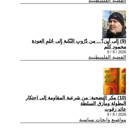
القضية الفلسطينية
(9) إِلى أين؟... من دُرُوبِ النّكبة إِلى حُلمِ العودة
محمود كلّم
2026 / 8 / 9
القضية الفلسطينية
(10) مكر التضحية: من شرعية المقاومة إلى احتكار
البطولة ومأزق السلطة
عائد زقوت
2026 / 8 / 9
مواضيع وابحاث سياسية