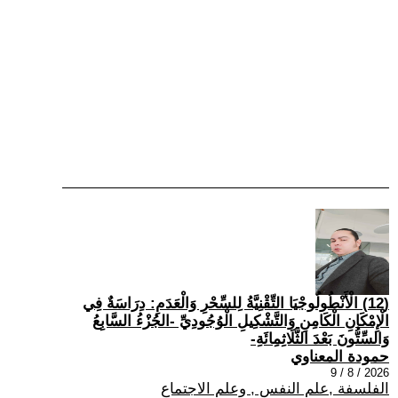
(12) الْأَنْطُولُوجْيَا التِّقْنِيَّةُ لِلسِّحْرِ وَالْعَدَمِ: دِرَاسَةٌ فِي
الْإِمْكَانِ الْكَامِنِ وَالتَّشْكِيلِ الْوُجُودِيِّ -الجُزْءُ السَّابِعُ
وَالسِّتُّونَ بَعْدَ الثَّلَاثِمِائَةِ-
حمودة المعناوي
2026 / 8 / 9
الفلسفة ,علم النفس , وعلم الاجتماع