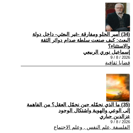
(34) أمير الحلو ومفارقة -غير البعثي- داخل دولة
البعث: كيف صنعت سلطة صدام دوائر الثقة
والاستثناء؟
إسماعيل نوري الربيعي
2026 / 8 / 9
قضايا ثقافية
(35) ما الذي نحمّله حين نحمّل العقل؟ من الفاهمة
إلى الوعي والهوية واشتكال الوجود
عزالدين جباري
2026 / 8 / 9
الفلسفة ,علم النفس , وعلم الاجتماع