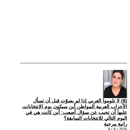
(6) لا تلوموا العربي إذا لم يصوّت قبل أن تسأل
الأحزاب العربية المواطن أين سيكون يوم الانتخابات،
عليها أن تجيب عن سؤال أصعب: أين كانت هي في
اليوم التالي للانتخابات السابقة؟
رانية مرجية
2026 / 8 / 9