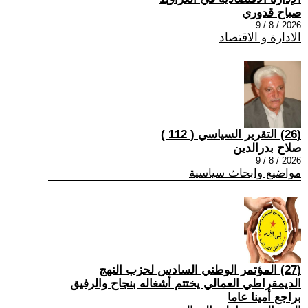
صباح قدوري
2026 / 8 / 9
الادارة و الاقتصاد
(26) التقرير السياسي ( 112 )
صلاح بدرالدين
2026 / 8 / 9
مواضيع وابحاث سياسية
(27) المؤتمر الوطني السادس لحزب النهج
الديمقراطي العمالي يختتم أشغاله بنجاح والرفيق
براجع أمينا عاما