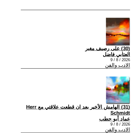
(30) على رصيف مغبر
العتابي فاضل
2026 / 8 / 9
الادب والفن
(31) الهامش الأخير بعد ان قطعت علاقتي مع Herr
Schmidt
عماد أبو حطب
2026 / 8 / 9
الادب والفن