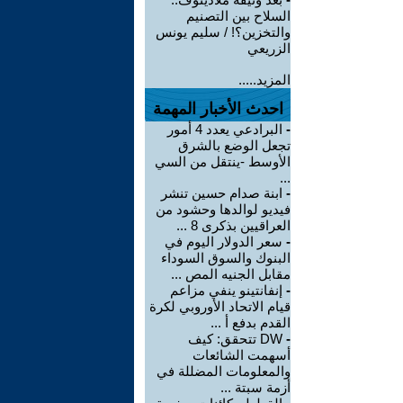
السلاح بين التصنيم
والتخزين؟! / سليم يونس
الزريعي
المزيد.....
احدث الأخبار المهمة
-
البرادعي يعدد 4 أمور
تجعل الوضع بالشرق
الأوسط -ينتقل من السي
...
-
ابنة صدام حسين تنشر
فيديو لوالدها وحشود من
العراقيين بذكرى 8 ...
-
سعر الدولار اليوم في
البنوك والسوق السوداء
مقابل الجنيه المص ...
-
إنفانتينو ينفي مزاعم
قيام الاتحاد الأوروبي لكرة
القدم بدفع أ ...
-
DW تتحقق: كيف
أسهمت الشائعات
والمعلومات المضللة في
أزمة سبتة ...