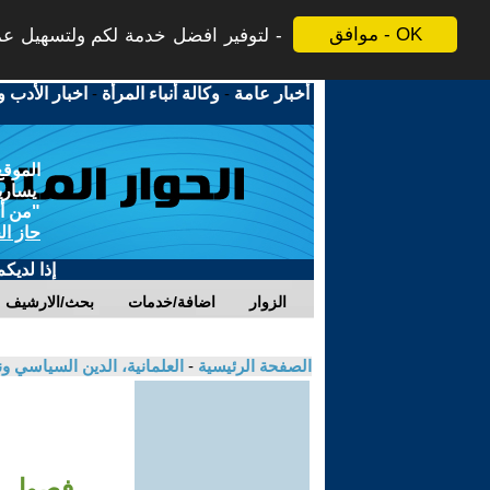
موافق - OK
لتوفير افضل خدمة لكم ولتسهيل عملي
أخبار عامة
-
وكالة أنباء المرأة
-
اخبار الأدب و
الموقع
يسارية
"من أج
حاز ال
إذا لديك
الزوار
اضافة/خدمات
بحث/الارشيف
الصفحة الرئيسية
-
العلمانية، الدين السياسي ون
فصول من