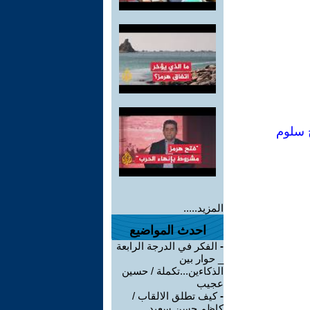
ح سلوم
المزيد.....
احدث المواضيع
-
الفكر في الدرجة الرابعة
_ حوار بين
الذكاءين...تكملة / حسين
عجيب
-
كيف تطلق الالقاب /
كاظم حسن سعيد