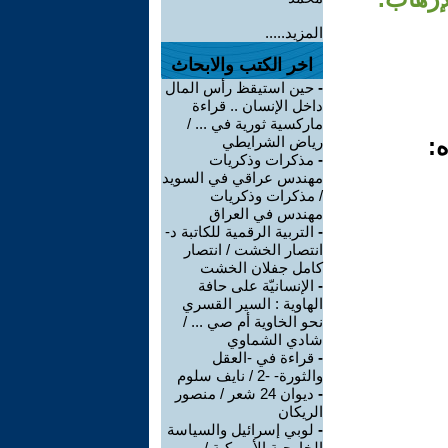
المزيد.....
اخر الكتب والابحاث
-
حين استيقظ رأس المال
داخل الإنسان .. قراءة
ماركسية ثورية في ... /
ه:
رياض الشرايطي
-
مذكرات وذكريات
مهندس عراقي في السويد
/ مذكرات وذكريات
مهندس في العراق
-
التربية الرقمية للكاتبة د-
انتصار الخشت / انتصار
كامل جفلان الخشت
-
الإنسانيّة على حافة
الهاوية : السير القسري
نحو الخاوية أم صي ... /
شادي الشماوي
-
قراءة في -العقل
والثورة- -2 / نايف سلوم
-
ديوان 24 شعر / منصور
الريكان
-
لوبي إسرائيل والسياسة
الخارجية الأميركية /