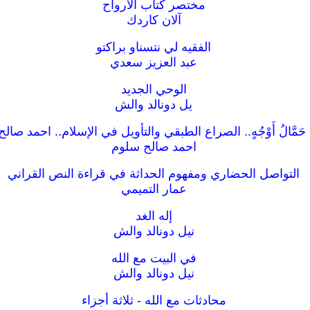
مختصر كتاب الأرواح
آلان كاردك
الفقيه لي نتسناو براكتو
عبد العزيز سعدي
الوحي الجديد
يل دونالد والش
حَمَّالُ أَوْجُهٍ.. الصراع الطبقي والتأويل في الإسلام.. احمد صال
احمد صالح سلوم
التواصل الحضاري ومفهوم الحداثة في قراءة النص القراني
عمار التميمي
إله الغد
نيل دونالد والش
في البيت مع الله
نيل دونالد والش
محادثات مع الله - ثلاثة أجزاء