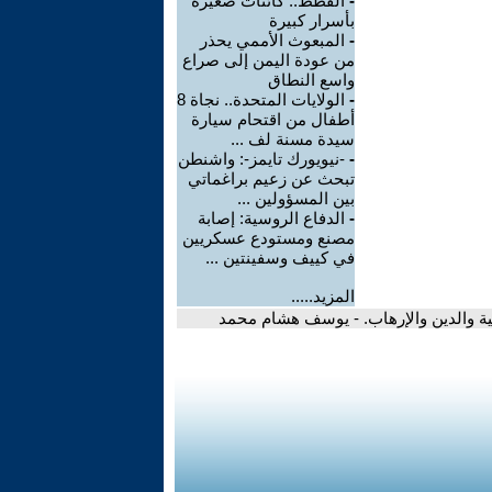
-
القطط.. كائنات صغيرة
بأسرار كبيرة
-
المبعوث الأممي يحذر
من عودة اليمن إلى صراع
واسع النطاق
-
الولايات المتحدة.. نجاة 8
أطفال من اقتحام سيارة
سيدة مسنة لف ...
-
-نيويورك تايمز-: واشنطن
تبحث عن زعيم براغماتي
بين المسؤولين ...
-
الدفاع الروسية: إصابة
مصنع ومستودع عسكريين
في كييف وسفينتين ...
المزيد.....
نية والدين والإرهاب. - يوسف هشام محمد