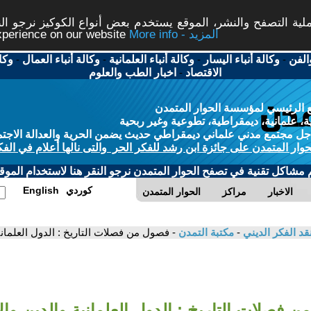
ة التصفح والنشر، الموقع يستخدم بعض أنواع الكوكيز نرجو النق
More info - المزيد
experience on our website
الفن
-
وكالة أنباء اليسار
-
وكالة أنباء العلمانية
-
وكالة أنباء العمال
-
وكا
الاقتصاد
-
اخبار الطب والعلوم
 الرئيسي لمؤسسة الحوار المتمدن
، علمانية، ديمقراطية، تطوعية وغير ربحية
ل مجتمع مدني علماني ديمقراطي حديث يضمن الحرية والعدالة الاجتم
حوار المتمدن على جائزة ابن رشد للفكر الحر والتى نالها أعلام في الفك
م مشاكل تقنية في تصفح الحوار المتمدن نرجو النقر هنا لاستخدام الموقع
كوردي
English
الاخبار
مراكز
الحوار المتمدن
قد الفكر الديني
-
مكتبة التمدن
- فصول من فصلات التاريخ : الدول العلما
 فصلات التاريخ : الدول العلمانية والدين وال