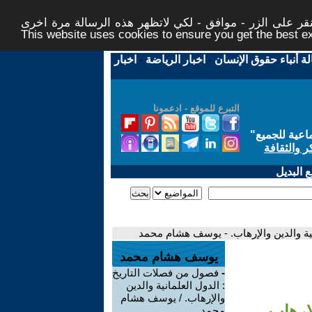
ر على الزر - موافق - لكي لاتظهر هذه الرسالة مرة اخرى -
This website uses cookies to ensure you get the best 
لة أنباء حقوق الإنسان
-
اخبار الرياضة
-
اخبار
التبرع للموقع - ادعمونا
اعية للجميع
"
ر والثقافة
 البديل
نية والدين والإرهاب. - يوسف هشام محمد
يوسف هشام محمد
-
فصول من فصلات التاريخ
: الدول العلمانية والدين
والإرهاب. / يوسف هشام
إرهاب.
محمد