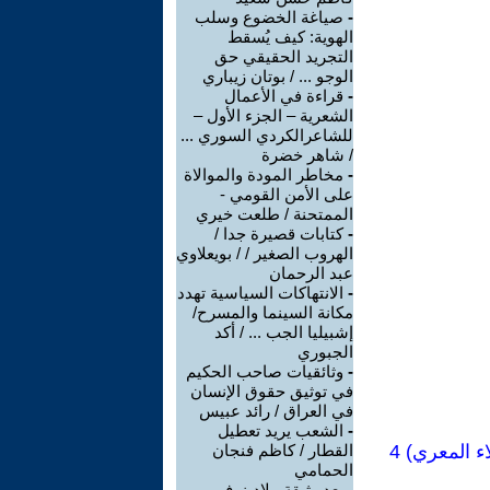
-
صياغة الخضوع وسلب
الهوية: كيف يُسقط
التجريد الحقيقي حق
الوجو ... / بوتان زيباري
-
قراءة في الأعمال
الشعرية – الجزء الأول –
للشاعرالكردي السوري ...
/ شاهر خضرة
-
مخاطر المودة والموالاة
على الأمن القومي -
الممتحنة / طلعت خيري
-
كتابات قصيرة جدا /
الهروب الصغير / / بويعلاوي
عبد الرحمان
-
الانتهاكات السياسية تهدد
مكانة السينما والمسرح/
إشبيليا الجب ... / أكد
الجبوري
-
وثائقيات صاحب الحكيم
في توثيق حقوق الإنسان
في العراق / رائد عبيس
-
الشعب يريد تعطيل
 المعري) 4
القطار / كاظم فنجان
الحمامي
-
بعد وثيقة ملادينوف..