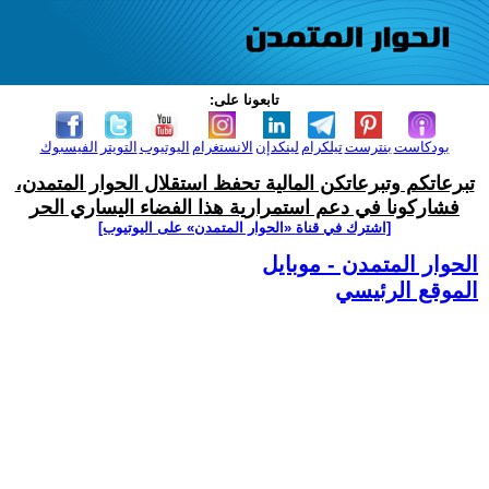
تابعونا على:
بودكاست
بنترست
تيلكرام
لينكدإن
الانستغرام
اليوتيوب
التويتر
الفيسبوك
تبرعاتكم وتبرعاتكن المالية تحفظ استقلال الحوار المتمدن،
فشاركونا في دعم استمرارية هذا الفضاء اليساري الحر
[اشترك في قناة ‫«الحوار المتمدن» على اليوتيوب]
الحوار المتمدن - موبايل
الموقع الرئيسي