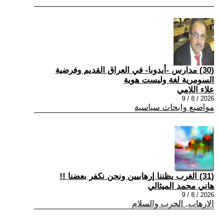
(30) مدارس -أيدوبا- في العراق القديم وفرضية
السومرية لغة وليست هوية
علاء اللامي
2026 / 8 / 9
مواضيع وابحاث سياسية
(31) الغرب يظننا إرهابيين ونحن نكفر بعضنا !!
هاني محمد الميثالي
2026 / 8 / 9
الارهاب, الحرب والسلام