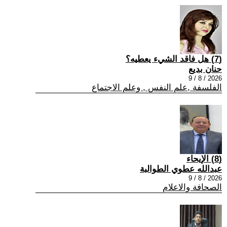
(7) هل فاقد الشيء يعطيه؟
حنان بديع
2026 / 8 / 9
الفلسفة ,علم النفس , وعلم الاجتماع
(8) الإيحاء
عبدالله عطوي الطوالبة
2026 / 8 / 9
الصحافة والاعلام