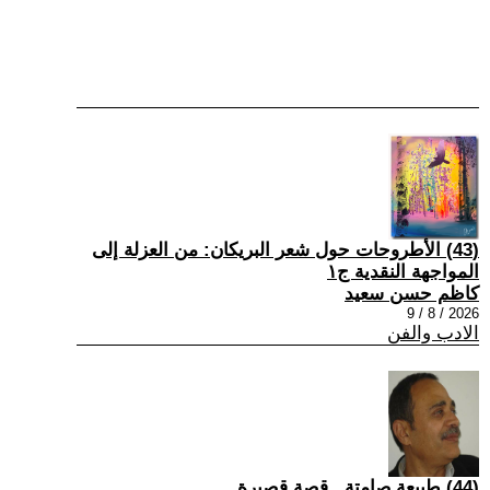
(43) الأطروحات حول شعر البريكان: من العزلة إلى
المواجهة النقدية ج١
كاظم حسن سعيد
2026 / 8 / 9
الادب والفن
(44) طبيعة صامتة...قصة قصيرة