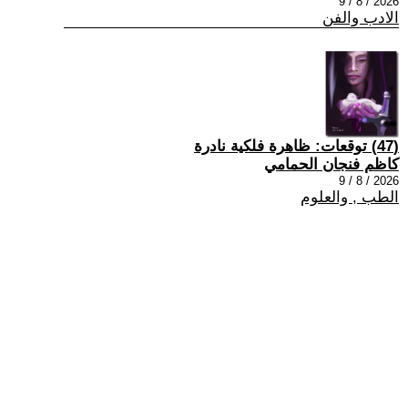
2026 / 8 / 9
الادب والفن
(47) توقعات: ظاهرة فلكية نادرة
كاظم فنجان الحمامي
2026 / 8 / 9
الطب , والعلوم