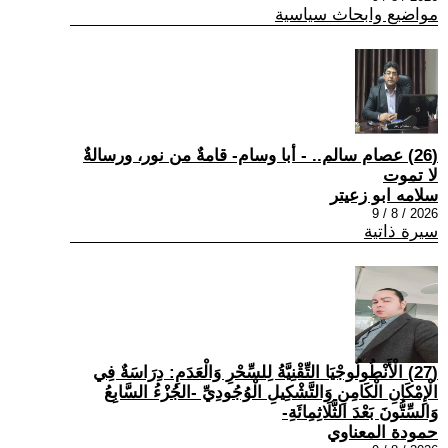
مواضيع وابحاث سياسية
(26) عصام سالم.. - أبا وسام- قامةٌ من نور، ورسالةٌ
لا تموت
سلامه ابو زعيتر
2026 / 8 / 9
سيرة ذاتية
(27) الْأَنْطُولُوجْيَا التِّقْنِيَّةُ لِلسِّحْرِ وَالْعَدَمِ: دِرَاسَةٌ فِي
الْإِمْكَانِ الْكَامِنِ وَالتَّشْكِيلِ الْوُجُودِيِّ -الجُزْءُ السَّابِعُ
وَالسِّتُّونَ بَعْدَ الثَّلَاثِمِائَةِ-
حمودة المعناوي