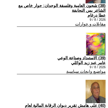
(38) شجون العامية وفلسفة الوجدان: حوار خاص مع
الشاعر يس النحايفة
عطا درغام
2026 / 8 / 9
مقابلات و حوارات
(39) الاستبداد وصناعة الوعي
عامر عبد زيد الوائلي
2026 / 8 / 9
مواضيع وابحاث سياسية
(40) على هامش تقرير ديوان الرقابة المالية لعام