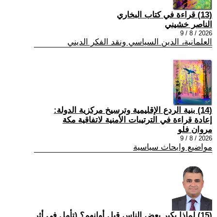
(13) قراءة في كتاب البخاري
الناصر خشيني
2026 / 8 / 9
العلمانية، الدين السياسي ونقد الفكر الديني
(14) بنية الردع الإقليمية وترسيخ مركزية الدولة:
إعادة قراءة في الترتيبات الأمنية لاتفاقية مكة
مروان فلو
2026 / 8 / 9
مواضيع وابحاث سياسية
(15) لماذا يكبر بعض الناس قبل أوانهم؟ (تأمل في أثر