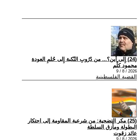
(24) إِلى أين؟... من دُرُوبِ النّكبة إِلى حُلمِ العودة
محمود كلّم
2026 / 8 / 9
القضية الفلسطينية
(25) مكر التضحية: من شرعية المقاومة إلى احتكار
البطولة ومأزق السلطة
عائد زقوت
2026 / 8 / 9