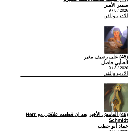
سمير الأمير
2026 / 8 / 9
الادب والفن
(45) على رصيف مغبر
العتابي فاضل
2026 / 8 / 9
الادب والفن
(46) الهامش الأخير بعد ان قطعت علاقتي مع Herr
Schmidt
عماد أبو حطب