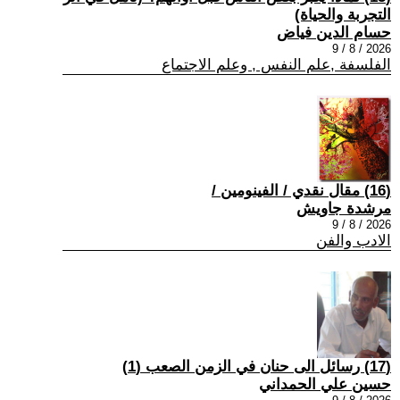
التجربة والحياة)
حسام الدين فياض
2026 / 8 / 9
الفلسفة ,علم النفس , وعلم الاجتماع
(16) مقال نقدي / الفينومين /
مرشدة جاويش
2026 / 8 / 9
الادب والفن
(17) رسائل الى حنان في الزمن الصعب (1)
حسين علي الحمداني