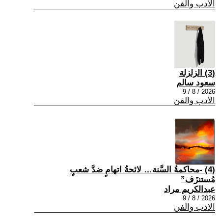
الادب والفن
(3) الزلزلة
سعود سالم
2026 / 8 / 9
الادب والفن
(4) -محاكمةُ السَّنة… لائحةُ اتهامٍ ضدَّ شعبٍ
مُستنزَف”
عبدالكريم مراد
2026 / 8 / 9
الادب والفن