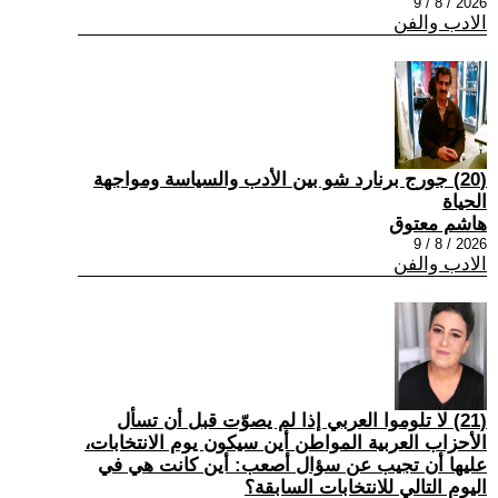
2026 / 8 / 9
الادب والفن
(20) جورج برنارد شو بين الأدب والسياسة ومواجهة
الحياة
هاشم معتوق
2026 / 8 / 9
الادب والفن
(21) لا تلوموا العربي إذا لم يصوّت قبل أن تسأل
الأحزاب العربية المواطن أين سيكون يوم الانتخابات،
عليها أن تجيب عن سؤال أصعب: أين كانت هي في
اليوم التالي للانتخابات السابقة؟