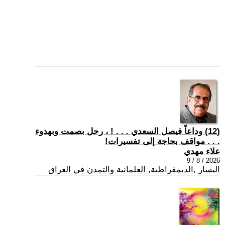
(12) وداعاً فيصل السعدي . . . ! ، رحل بصمت وبهدوء
. . . مواقف بحاجة إلى تفسيرات!
علاء مهدي
2026 / 8 / 9
اليسار ,الديمقراطية, العلمانية والتمدن في العراق