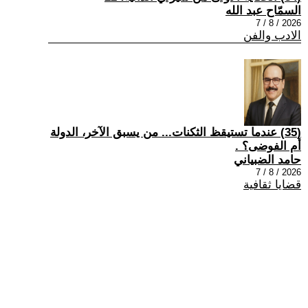
السمّاح عبد الله
2026 / 8 / 7
الادب والفن
(35) عندما تستيقظ الثكنات... من يسبق الآخر، الدولة
أم الفوضى؟ .
حامد الضبياني
2026 / 8 / 7
قضايا ثقافية