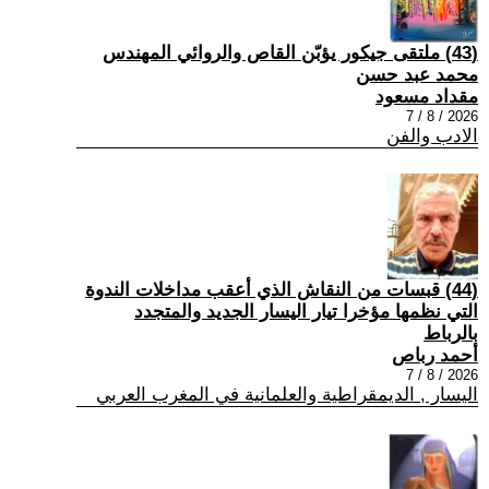
(43) ملتقى جيكور يؤبّن القاص والروائي المهندس
محمد عبد حسن
مقداد مسعود
2026 / 8 / 7
الادب والفن
(44) قبسات من النقاش الذي أعقب مداخلات الندوة
التي نظمها مؤخرا تيار اليسار الجديد والمتجدد
بالرباط
أحمد رباص
2026 / 8 / 7
اليسار , الديمقراطية والعلمانية في المغرب العربي