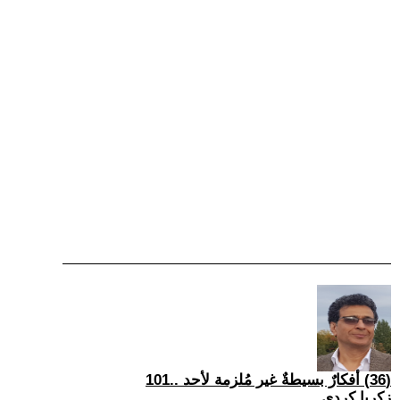
(36) أفكارٌ بسيطةٌ غير مُلزمة لأحد ..101
زكريا كردي