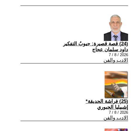
(24) قصة قصيرة: جيوبُ التفكير
داود سلمان عجاج
2026 / 8 / 7
الادب والفن
(25) فراشة الحديقة*
إشبيليا الجبوري
2026 / 8 / 7
الادب والفن