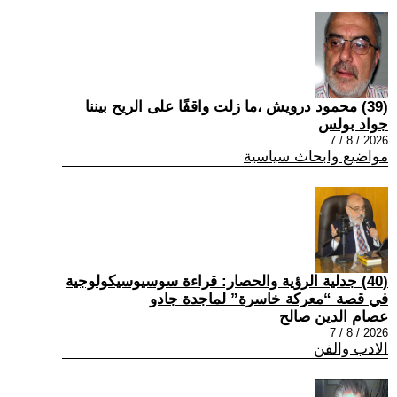
(39) محمود درويش ،ما زلت واقفًا على الريح بيننا
جواد بولس
2026 / 8 / 7
مواضيع وابحاث سياسية
(40) جدلية الرؤية والحصار: قراءة سوسيوسيكولوجية
في قصة “معركة خاسرة” لماجدة جادو
عصام الدين صالح
2026 / 8 / 7
الادب والفن