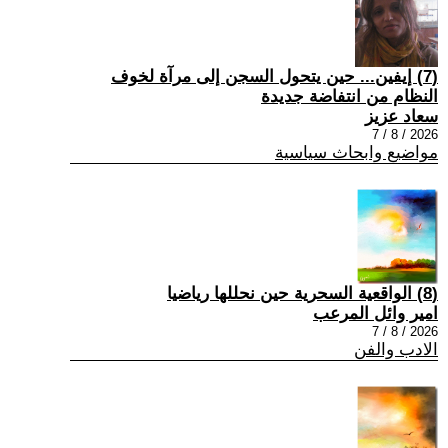
(7) إيفين... حين يتحول السجن إلى مرآة لخوف
النظام من انتفاضة جديدة
سعاد عزيز
2026 / 8 / 7
مواضيع وابحاث سياسية
(8) الواقعية السحرية حين نحللها رياضيا
امير وائل المرعب
2026 / 8 / 7
الادب والفن