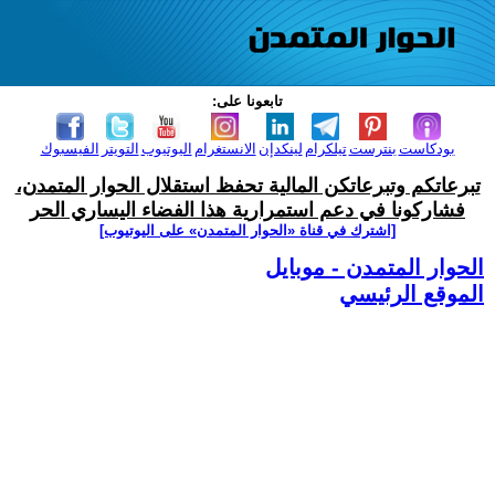
تابعونا على:
بودكاست
بنترست
تيلكرام
لينكدإن
الانستغرام
اليوتيوب
التويتر
الفيسبوك
تبرعاتكم وتبرعاتكن المالية تحفظ استقلال الحوار المتمدن،
فشاركونا في دعم استمرارية هذا الفضاء اليساري الحر
[اشترك في قناة ‫«الحوار المتمدن» على اليوتيوب]
الحوار المتمدن - موبايل
الموقع الرئيسي