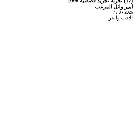
(17) تجربة تجريد قصصية 1996
امير وائل المرعب
2026 / 8 / 7
الادب والفن