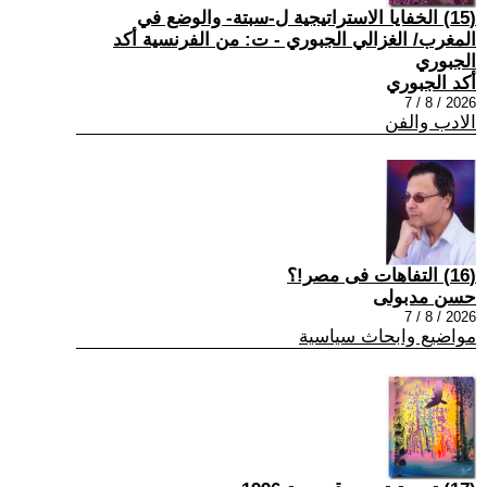
(15) الخفايا الاستراتيجية ل-سبتة- والوضع في
المغرب/ الغزالي الجبوري - ت: من الفرنسية أكد
الجبوري
أكد الجبوري
2026 / 8 / 7
الادب والفن
(16) التفاهات فى مصر!؟
حسن مدبولى
2026 / 8 / 7
مواضيع وابحاث سياسية