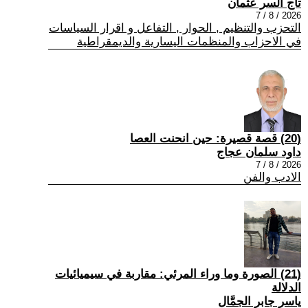
تاج السر عثمان
2026 / 8 / 7
التحزب والتنظيم , الحوار , التفاعل و اقرار السياسات
في الاحزاب والمنظمات اليسارية والديمقراطية
(20) قصة قصيرة: حين انحنت العصا
داود سلمان عجاج
2026 / 8 / 7
الادب والفن
(21) الصورة وما وراء المرئي: مقاربة في سيميائيات
الدلالة
ياسر جابر الجمَّال