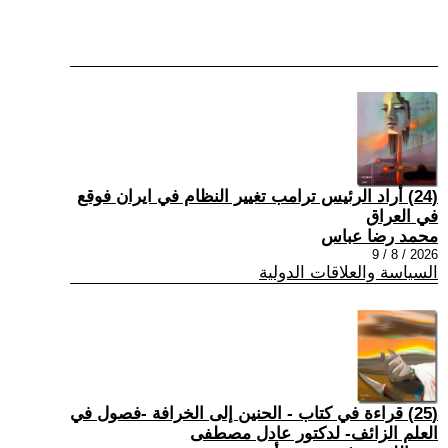
(24) أراد الرئيس ترامب تغيير النظام في ايران فوقع
في العراق
محمد رضا عباس
2026 / 8 / 9
السياسة والعلاقات الدولية
(25) قراءة في كتاب - الحنين إلى الخرافة -فصول في
العلم الزائف- لدكتور عادل مصطفى