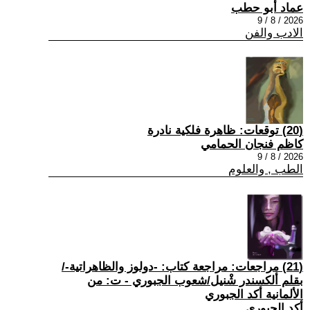
عماد أبو حطب
2026 / 8 / 9
الادب والفن
(20) توقعات: ظاهرة فلكية نادرة
كاظم فنجان الحمامي
2026 / 8 / 9
الطب , والعلوم
(21) مراجعات: مراجعة كتاب: -دولوز والظاهراتية-/
بقلم ألكسندر شْنيل/شعوب الجبوري - ت: من
الألمانية أكد الجبوري
أكد الجبوري