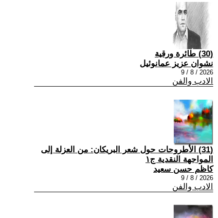
(30) طائرة ورقية
نشوان عزيز عمانوئيل
2026 / 8 / 9
الادب والفن
(31) الأطروحات حول شعر البريكان: من العزلة إلى
المواجهة النقدية ج١
كاظم حسن سعيد
2026 / 8 / 9
الادب والفن