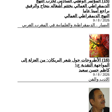
(15) المؤتمر الوطني السادس لحزب النهج
الديمقراطي العمالي يختتم أشغاله بنجاح والرفيق
براجع أمينا عاما
النهج الديمقراطي العمالي
2026 / 8 / 9
اليسار , الديمقراطية والعلمانية في المغرب العربي
(16) الأطروحات حول شعر البريكان: من العزلة إلى
المواجهة النقدية ج١
كاظم حسن سعيد
2026 / 8 / 9
الادب والفن