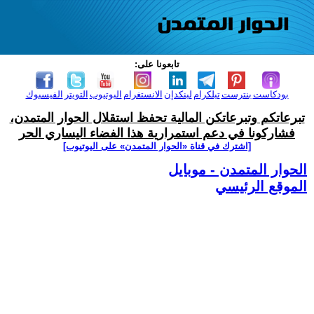
تابعونا على:
بودكاست
بنترست
تيلكرام
لينكدإن
الانستغرام
اليوتيوب
التويتر
الفيسبوك
تبرعاتكم وتبرعاتكن المالية تحفظ استقلال الحوار المتمدن،
فشاركونا في دعم استمرارية هذا الفضاء اليساري الحر
[اشترك في قناة ‫«الحوار المتمدن» على اليوتيوب]
الحوار المتمدن - موبايل
الموقع الرئيسي