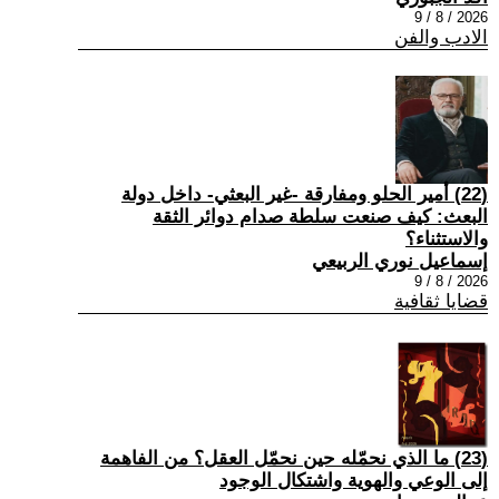
2026 / 8 / 9
الادب والفن
(22) أمير الحلو ومفارقة -غير البعثي- داخل دولة
البعث: كيف صنعت سلطة صدام دوائر الثقة
والاستثناء؟
إسماعيل نوري الربيعي
2026 / 8 / 9
قضايا ثقافية
(23) ما الذي نحمّله حين نحمّل العقل؟ من الفاهمة
إلى الوعي والهوية واشتكال الوجود