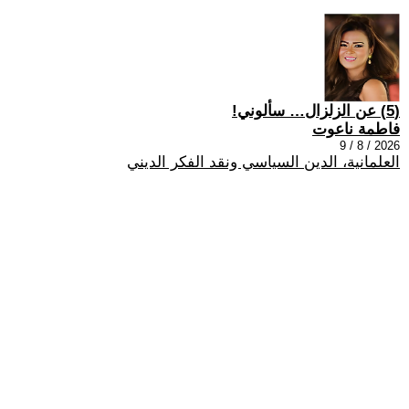
(5) عن الزلزال… سألوني!
فاطمة ناعوت
2026 / 8 / 9
العلمانية، الدين السياسي ونقد الفكر الديني