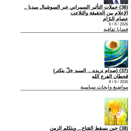
(36) حملات التأثير السيبراني عبر السوشيال ميديا ..
الإعلام بين الحقيقة والتلاعب
عصام البرّام
2026 / 8 / 9
قضايا ثقافية
(37) (صدام نريده… السيد خلّ يتكتر)
قحطان الفرج الله
2026 / 8 / 9
مواضيع وابحاث سياسية
(38) حين يسقط القناع... ويتكلم الزمن