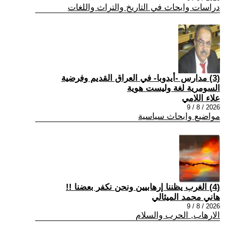
دراسات وابحاث في التاريخ والتراث واللغات
(3) مدارس -أيدوبا- في العراق القديم وفرضية
السومرية لغة وليست هوية
علاء اللامي
2026 / 8 / 9
مواضيع وابحاث سياسية
(4) الغرب يظننا إرهابيين ونحن نكفر بعضنا !!
هاني محمد الميثالي
2026 / 8 / 9
الارهاب, الحرب والسلام