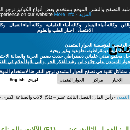
ة التصفح والنشر، الموقع يستخدم بعض أنواع الكوكيز نرجو النق
More info - المزيد
experience on our website
الفن
-
وكالة أنباء اليسار
-
وكالة أنباء العلمانية
-
وكالة أنباء العمال
-
وكا
الاقتصاد
-
اخبار الطب والعلوم
 الرئيسي لمؤسسة الحوار المتمدن
، علمانية، ديمقراطية، تطوعية وغير ربحية
ل مجتمع مدني علماني ديمقراطي حديث يضمن الحرية والعدالة الاجتم
حوار المتمدن على جائزة ابن رشد للفكر الحر والتى نالها أعلام في الفك
م مشاكل تقنية في تصفح الحوار المتمدن نرجو النقر هنا لاستخدام الموقع
كوردي
English
الاخبار
مراكز
الحوار المتمدن
 التمدن
- رأس المال: الفصل الثالث عشر – (51) الآلات والصناعة الكبرى - كارل ماركس
صل الثالث عشر – (51) الآلات والصناعة الكبرى