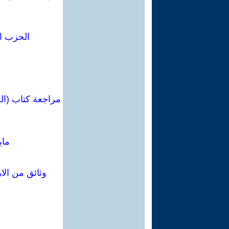
الحزب ا
مراجعة كتاب (ال
ماي
وثائق من الا