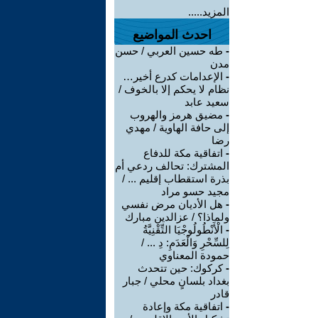
المزيد.....
احدث المواضيع
-
طه حسين العربي / حسن
مدن
-
الإعدامات كدرع أخير…
نظام لا يحكم إلا بالخوف /
سعيد عابد
-
مضيق هرمز والهروب
إلى حافة الهاوية / مهدي
رضا
-
اتفاقية مكة للدفاع
المشترك: تحالف ردعي أم
بذرة استقطاب إقليم ... /
مجيد حسو مراد
-
هل الأديان مرض نفسي
ولماذا؟ / عزالدين مبارك
-
الْأَنْطُولُوجْيَا التِّقْنِيَّةُ
لِلسِّحْرِ وَالْعَدَمِ: دِ ... /
حمودة المعناوي
-
كركوك: حين تتحدث
بغداد بلسانٍ محلي / جبار
قادر
-
اتفاقية مكة وإعادة