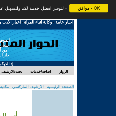
موافق - OK
لتوفير افضل خدمة لكم ولتسهيل عملي
أخبار عامة
-
وكالة أنباء المرأة
-
اخبار الأدب و
الموقع
يسارية
"من أج
حاز ال
إذا لديك
الزوار
اضافة/خدمات
بحث/الارشيف
الصفحة الرئيسية
-
الارشيف الماركسي
-
مكتبة
رأس المال: الف