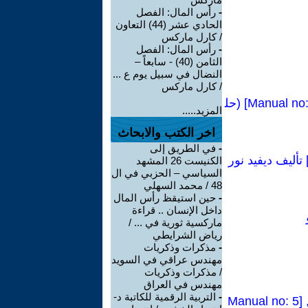
-
رأس المال: الفصل
الحادي عشر (44) التعاون
/ كارل ماركس
-
رأس المال: الفصل
الثامن (40) - سابعاً –
النضال في سبيل يوم ع ...
/ كارل ماركس
كراسات شيوعية:مشاكل الحزب العالمي للثورة وإعادة بناء الأممية الرابعة [Manual no: 65] (حل
المزيد.....
اخر الكتب والابحاث
-
في الطريق إلى
 محاضرة(نحوإعادة النظرفي مكانةتروتسكي في تاريخ القرن العشرين) [1] تأليف ديفيد نور
الكنيست 26 المشهد
السياسي – الحزبي في ال
48 / محمد السهلي
-
حين استيقظ رأس المال
داخل الإنسان .. قراءة
ماركسية ثورية في ... /
رياض الشرايطي
-
مذكرات وذكريات
مهندس عراقي في السويد
/ مذكرات وذكريات
مهندس في العراق
-
التربية الرقمية للكاتبة د-
كراسات شيوعية(الأممية الرابعة والموقف من الحرب ) ليون تروتسكي(1934), [Manual no: 5