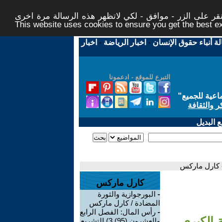
ر على الزر - موافق - لكي لاتظهر هذه الرسالة مرة اخرى -
This website uses cookies to ensure you get the best 
لة أنباء حقوق الإنسان
-
اخبار الرياضة
-
اخبار
التبرع للموقع - ادعمونا
اعية للجميع
"
ر والثقافة
 البديل
كارل ماركس
-
البورجوازية والثورة
المضادة / كارل ماركس
-
رأس المال: الفصل الرابع
والعشرون (95) 3) التشريع