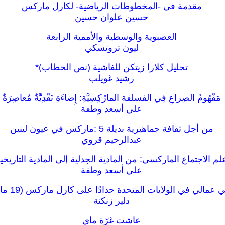
مقدمة في -المخطوطات الرياضية- لكارل ماركس
حسين علوان حسين
العصبوية والوسطية والأممية الرابعة
ليون تروتسكي
تحليل كلارا زيتكن للفاشية (نص الخطاب)*
رشيد غويلب
مَفْهُومُ الصِراعِ فِي الفسلفة المارْكِسِيَّةِ: إِضاءَةِ نَقْدِيَّةٌ مُعاصِرَةٌ
علي أسعد وطفة
من أجل ثقافة جماهيرية بديلة 5 :ماركس في عيون لينين
عبدالرحيم قروي
لم الاجتماع الماركسي: من المادية الجدلية إلى المادية التاريخي
علي أسعد وطفة
 عمالي في الولايات المتحدة حدادًا على كارل ماركس (19 مارس 1883)
دلير زنكنة
عاشت غرّة ماي