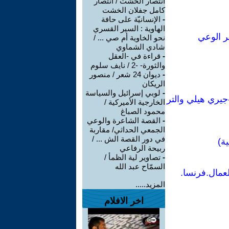
انتصار الخشت / انتصار
كامل جفلان الخشت
-
الإنسانيّة على حافة
الهاوية : السير القسري
ر الوعي
نحو الخاوية أم صي ... /
شادي الشماوي
-
قراءة في -العقل
والثورة- -2 / نايف سلوم
-
ديوان 24 شعر / منصور
الريكان
-
لوبي إسرائيل والسياسة
جيري هيلي والتر
الخارجية الأميركية /
محمود الصباغ
-
القصة الشاعرة والوعي
الجمعي الحداثي/ مقاربة
في دور القصة الش ... /
ة)
ربيحة الرفاعي
-
تصاوير لية الظمأ /
السمّاح عبد الله
عمال.فرنسا.
المزيد.....
اخر الافلام