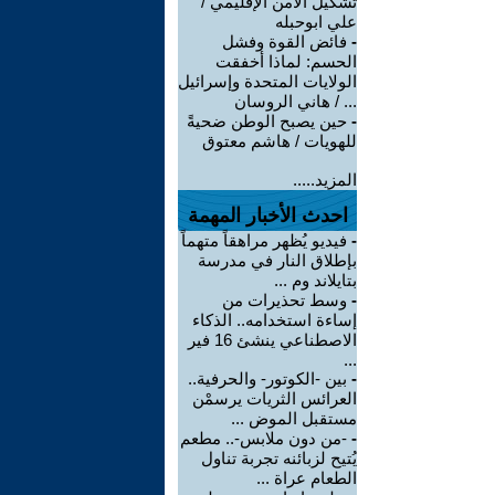
تشكيل الأمن الإقليمي /
علي ابوحبله
-
فائض القوة وفشل
الحسم: لماذا أخفقت
الولايات المتحدة وإسرائيل
... / هاني الروسان
-
حين يصبح الوطن ضحيةً
للهويات / هاشم معتوق
المزيد.....
احدث الأخبار المهمة
-
فيديو يُظهر مراهقاً متهماً
بإطلاق النار في مدرسة
بتايلاند وم ...
-
وسط تحذيرات من
إساءة استخدامه.. الذكاء
الاصطناعي ينشئ 16 فير
...
-
بين -الكوتور- والحرفية..
العرائس الثريات يرسمْن
مستقبل الموض ...
-
-من دون ملابس-.. مطعم
يُتيح لزبائنه تجربة تناول
الطعام عراة ...