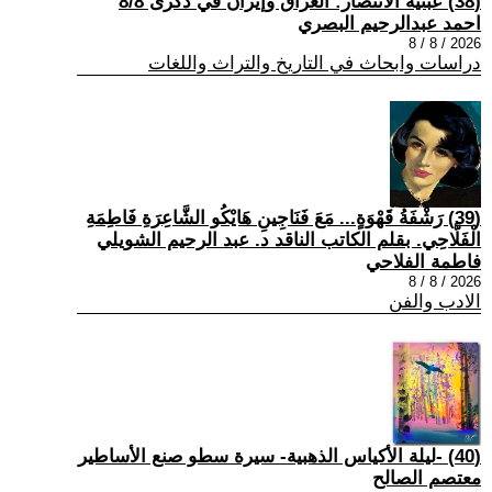
(38) عبثية الانتصار: العراق وإيران في ذكرى 8/8
احمد عبدالرحيم البصري
2026 / 8 / 8
دراسات وابحاث في التاريخ والتراث واللغات
(39) رَشْفَةُ قَهْوَةٍ... مَعَ فَنَاجِينِ هَايْكُو الشَّاعِرَةِ فَاطِمَةِ
الْفَلَّاحِي. بقلم الكاتب الناقد د. عبد الرحيم الشويلي
فاطمة الفلاحي
2026 / 8 / 8
الادب والفن
(40) -ليلة الأكياس الذهبية- سيرة سطو صنع الأساطير
معتصم الصالح