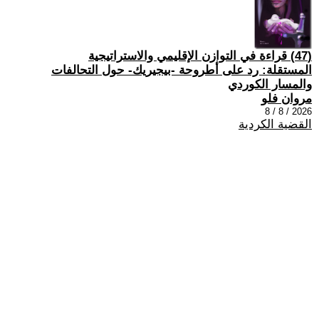
(47) قراءة في التوازن الإقليمي والاستراتيجية
المستقلة: رد على أطروحة -بيجيريك- حول التحالفات
والمسار الكوردي
مروان فلو
2026 / 8 / 8
القضية الكردية