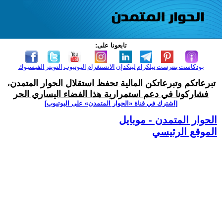
تابعونا على:
بودكاست
بنترست
تيلكرام
لينكدإن
الانستغرام
اليوتيوب
التويتر
الفيسبوك
تبرعاتكم وتبرعاتكن المالية تحفظ استقلال الحوار المتمدن،
فشاركونا في دعم استمرارية هذا الفضاء اليساري الحر
[اشترك في قناة ‫«الحوار المتمدن» على اليوتيوب]
الحوار المتمدن - موبايل
الموقع الرئيسي