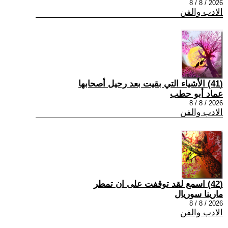
2026 / 8 / 8
الادب والفن
(41) الأشياء التي بقيت بعد رحيل أصحابها
عماد أبو حطب
2026 / 8 / 8
الادب والفن
(42) اسمع لقد توقفت على ان تمطر
مارينا سوريال
2026 / 8 / 8
الادب والفن