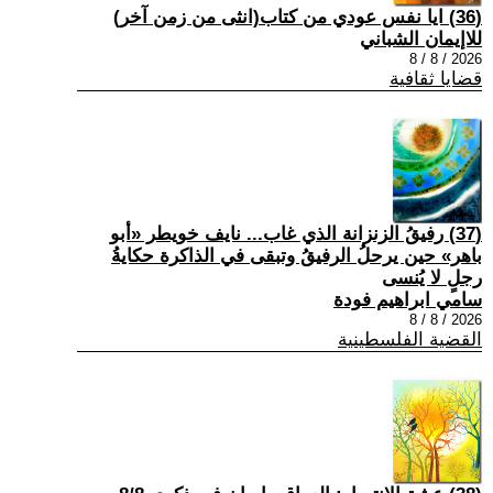
(36) ايا نفس عودي من كتاب(انثى من زمن آخر)
للاإيمان الشباني
2026 / 8 / 8
قضايا ثقافية
(37) رفيقُ الزنزانة الذي غاب... نايف خويطر «أبو
باهر» حين يرحلُ الرفيقُ وتبقى في الذاكرة حكايةُ
رجلٍ لا يُنسى
سامي ابراهيم فودة
2026 / 8 / 8
القضية الفلسطينية