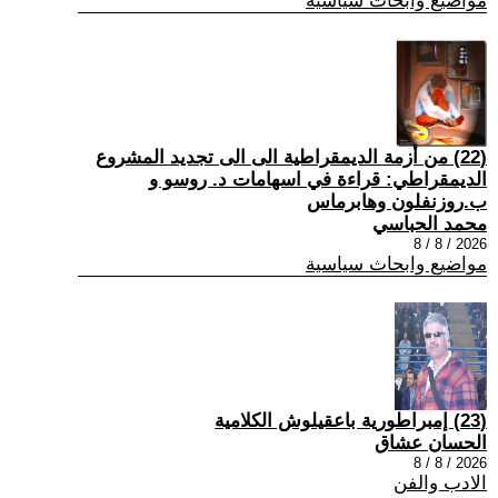
مواضيع وابحاث سياسية
(22) من أزمة الديمقراطية الى الى تجديد المشروع
الديمقراطي: قراءة في اسهامات د. روسو و
ب.روزنفلون وهابرماس
محمد الحباسي
2026 / 8 / 8
مواضيع وابحاث سياسية
(23) إمبراطورية باعقيلوش الكلامية
الحسان عشاق
2026 / 8 / 8
الادب والفن