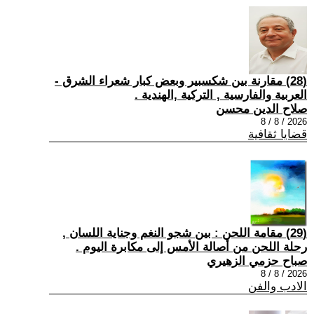
(28) مقارنة بين شكسبير وبعض كبار شعراء الشرق -
العربية والفارسية , التركية ,الهندية .
صلاح الدين محسن
2026 / 8 / 8
قضايا ثقافية
(29) مقامة اللحن : بين شجو النغم وجناية اللسان ,
رحلة اللحن من أصالة الأمس إلى مكابرة اليوم .
صباح حزمي الزهيري
2026 / 8 / 8
الادب والفن