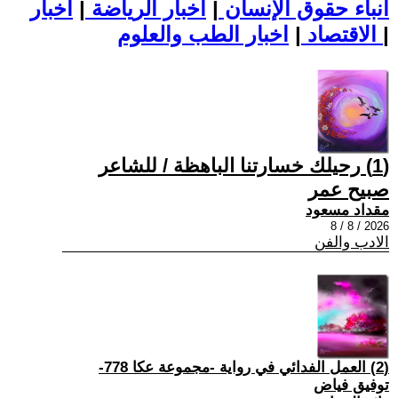
أنباء حقوق الإنسان
|
اخبار الرياضة
|
اخبار
|
اخبار الطب والعلوم
الاقتصاد
|
(1) رحيلك خسارتنا الباهظة / للشاعر
صبيح عمر
مقداد مسعود
2026 / 8 / 8
الادب والفن
(2) العمل الفدائي في رواية -مجموعة عكا 778-
توفيق فياض