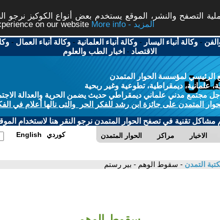
ة التصفح والنشر، الموقع يستخدم بعض أنواع الكوكيز نرجو النق
More info - المزيد
experience on our website
الفن
-
وكالة أنباء اليسار
-
وكالة أنباء العلمانية
-
وكالة أنباء العمال
-
وكا
الاقتصاد
-
اخبار الطب والعلوم
 الرئيسي لمؤسسة الحوار المتمدن
، علمانية، ديمقراطية، تطوعية وغير ربحية
ل مجتمع مدني علماني ديمقراطي حديث يضمن الحرية والعدالة الاجتم
حوار المتمدن على جائزة ابن رشد للفكر الحر والتى نالها أعلام في الفك
م مشاكل تقنية في تصفح الحوار المتمدن نرجو النقر هنا لاستخدام الموقع
كوردي
English
الاخبار
مراكز
الحوار المتمدن
تبة التمدن
- سقوط الوهم - بير رستم
سقوط الوهم