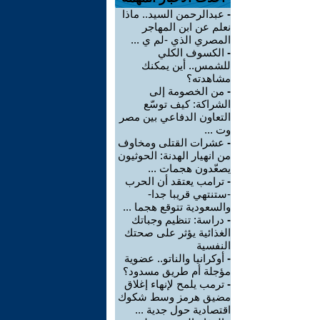
-
عبدالرحمن السيد.. ماذا
نعلم عن ابن المهاجر
المصري الذي -لم ي ...
-
الكسوف الكلي
للشمس.. أين يمكنك
مشاهدته؟
-
من الخصومة إلى
الشراكة: كيف توسّع
التعاون الدفاعي بين مصر
وت ...
-
عشرات القتلى ومخاوف
من انهيار الهدنة: الحوثيون
يصعّدون هجمات ...
-
ترامب يعتقد أن الحرب
-ستنتهي قريبا جدا-
والسعودية تتوقع هجما ...
-
دراسة: تنظيم وجباتك
الغذائية يؤثر على صحتك
النفسية
-
أوكرانيا والناتو.. عضوية
مؤجلة أم طريق مسدود؟
-
ترمب يلمح لإنهاء إغلاق
مضيق هرمز وسط شكوك
اقتصادية حول جدية ...