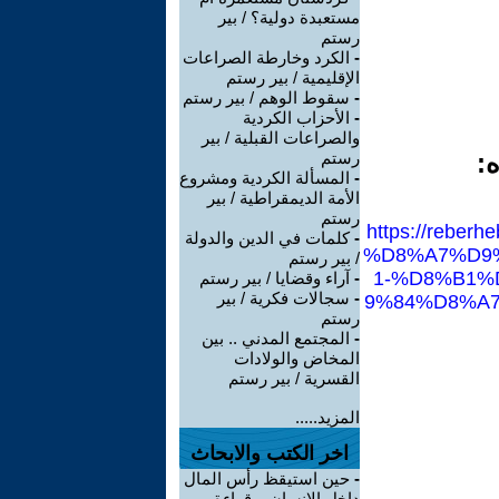
مستعبدة دولية؟ / بير
رستم
-
الكرد وخارطة الصراعات
الإقليمية / بير رستم
-
سقوط الوهم / بير رستم
-
الأحزاب الكردية
والصراعات القبلية / بير
ه:
رستم
-
المسألة الكردية ومشروع
الأمة الديمقراطية / بير
رستم
https://rebe
-
كلمات في الدين والدولة
%D8%A7%D9
/ بير رستم
1-%D8%B1%
-
آراء وقضايا / بير رستم
-
سجالات فكرية / بير
9%84%D8%A7%
رستم
-
المجتمع المدني .. بين
المخاض والولادات
القسرية / بير رستم
المزيد.....
اخر الكتب والابحاث
-
حين استيقظ رأس المال
داخل الإنسان .. قراءة