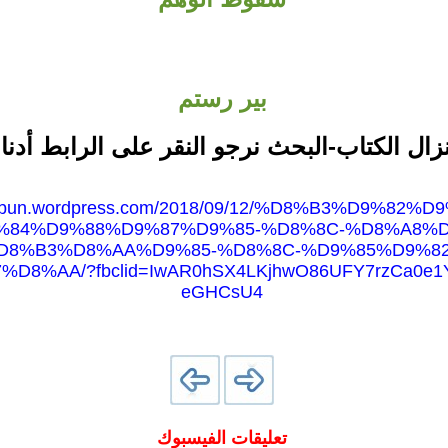
بير رستم
نزال الكتاب-البحث نرجو النقر على الرابط أدنا
rhebun.wordpress.com/2018/09/12/%D8%B3%D9%82%
%84%D9%88%D9%87%D9%85-%D8%8C-%D8%A8%
D8%B3%D8%AA%D9%85-%D8%8C-%D9%85%D9%8
D8%AA/?fbclid=IwAR0hSX4LKjhwO86UFY7rzCa0e1
eGHCsU4
تعليقات الفيسبوك