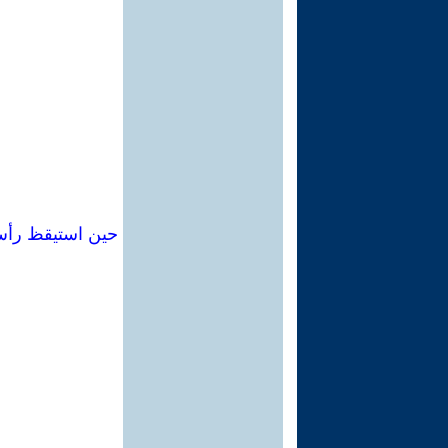
حين استيقظ رأس 