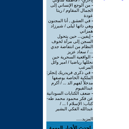
-
من الوجع الإنساني إلى
الجمال المقاوم / ريتا
عودة
-
في العشق , أنا المجنون
وهي ذاتها ليلى / شيرزاد
همزاني
-
إيفين... حين يتحول
السجن إلى مرآة لخوف
النظام من انتفاضة جدي
... / سعاد عزيز
-
الواقعية السحرية حين
نحللها رياضيا / امير وائل
المرعب
-
في ذكرى فريدريك إنجلز:
الملكية الخاصة بوصفها
مدخلاً لفهم الد ... / أكرم
عبدالقيوم
-
ضعف الكتابات السودانية
عن فكر محمود محمد طه-
كتاب: الإسلام ا ... /
عبدالله الفكي البشير
المزيد.....
احدث الأخبار المهمة