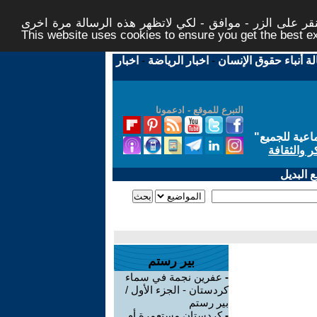
ر على الزر - موافق - لكي لاتظهر هذه الرسالة مرة اخرى -
This website uses cookies to ensure you get the best 
لة أنباء حقوق الإنسان
-
اخبار الرياضة
-
اخبار
التبرع للموقع - ادعمونا
اعية للجميع
"
ر والثقافة
 البديل
بير رستم
-
عفرين نجمة في سماء
كردستان - الجزء الأول /
بير رستم
-
كردستان مستعمرة أم