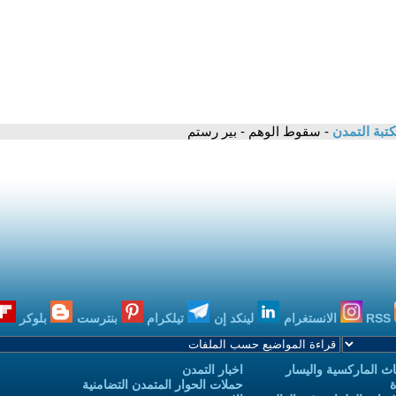
تبة التمدن
- سقوط الوهم - بير رستم
RSS
الانستغرام
لينكد إن
تيلكرام
بنترست
بلوكر
ث الماركسية واليسار
اخبار التمدن
ة
حملات الحوار المتمدن التضامنية