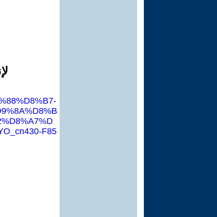
لإ
D9%88%D8%B7-
D9%8A%D8%B
2%D8%A7%D
YO_cn430-F85