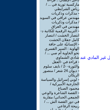
ماركسية ثورية في ... /
رياض الشرايطي
-
مذكرات وذكريات
مهندس عراقي في السويد
/ مذكرات وذكريات
مهندس في العراق
-
التربية الرقمية للكاتبة د-
انتصار الخشت / انتصار
كامل جفلان الخشت
-
الإنسانيّة على حافة
الهاوية : السير القسري
نحو الخاوية أم صي ... /
 غير المادي عند
شادي الشماوي
-
قراءة في -العقل
والثورة- -2 / نايف سلوم
-
ديوان 24 شعر / منصور
الريكان
-
لوبي إسرائيل والسياسة
الخارجية الأميركية /
محمود الصباغ
-
القصة الشاعرة والوعي
الجمعي الحداثي/ مقاربة
في دور القصة الش ... /
ربيحة الرفاعي