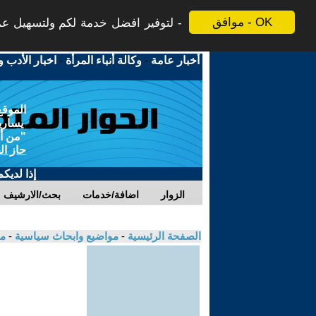
موافق - OK
لتوفير افضل خدمة لكم ولتسهيل عملي
أخبار عامة
-
وكالة أنباء المرأة
-
اخبار الأدب و
الموقع
يسارية
"من أج
حاز ال
إذا لديك
الزوار
اضافة/خدمات
بحث/الارشيف
الصفحة الرئيسية
-
مواضيع وابحاث سياسية
-
مك