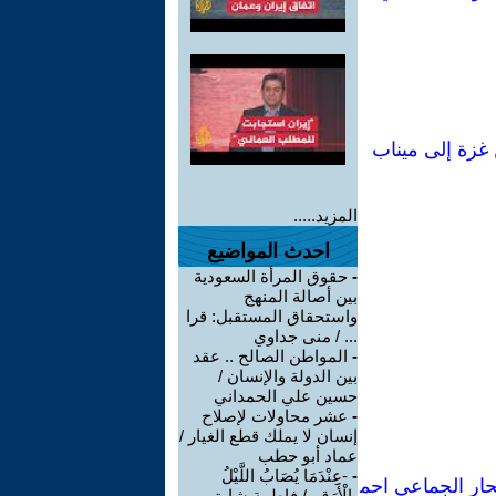
 غزة إلى ميناب
المزيد.....
احدث المواضيع
-
حقوق المرأة السعودية
بين أصالة المنهج
واستحقاق المستقبل: قرا
... / منى جداوي
-
المواطن الصالح .. عقد
بين الدولة والإنسان /
حسين علي الحمداني
-
عشر محاولات لإصلاح
إنسان لا يملك قطع الغيار /
عماد أبو حطب
-
-عِنْدَمَا يُصَابُ اللَّيْلُ
تحار الجماعي احم
بِالْأَرَقِ- / فاطمة شاوتي