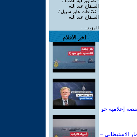
-
تصاوير لية الظمأ /
السمّاح عبد الله
-
ثلاثاءات عابر سبيل /
السمّاح عبد الله
المزيد.....
اخر الافلام
ي لكتاباتي: من إحدى أبرز مفكرات اليسار الإيطالي إلى أكثر من 80 منصة إعلامية حو
ار الاستيطاني –