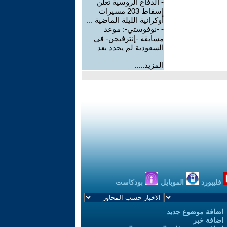
-
الدفاع الروسية تعلن
إسقاط 203 مسيرات
أوكرانية الليلة الماضية ...
-
-نوفوستي-: موعد
مسابقة -إنترفيجن- في
السعودية لم يحدد بعد
المزيد.....
فليبورد
الموبايل
بودكاست
اضافة موضوع جديد
اضافة خبر