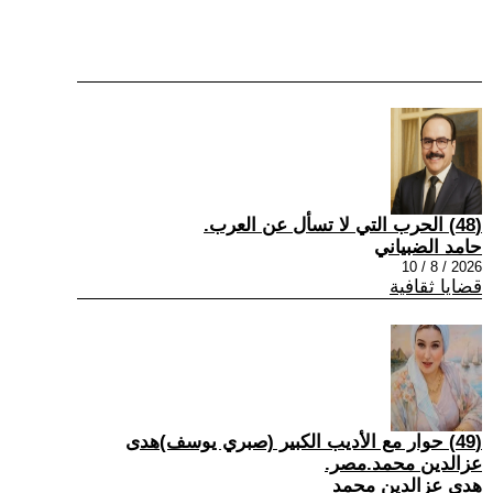
(48) الحرب التي لا تسأل عن العرب.
حامد الضبياني
2026 / 8 / 10
قضايا ثقافية
(49) حوار مع الأديب الكبير (صبري يوسف)هدى
عزالدين محمد.مصر.
هدى عزالدين محمد