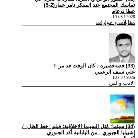
تماسك المجتمع عند المفكر تامر عمار(2-5)
عطا درغام
2026 / 8 / 10
مقابلات و حوارات
(33) قصةقصيرة : كان الوقت قد مر !!
علي سيف الرعيني
2026 / 8 / 10
الادب والفن
(34) سينما: مُثل السينما الاخلاقية؛ فيلم -خط الظل- /
إشبيليا الجبوري - من اليابانية أكد الجبوري