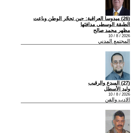
(26) ميدوسا العراقية: حين تحجّر الوطن وباعت
الطبقة الوسطى مدافئها
مظهر محمد صالح
2026 / 8 / 10
المجتمع المدني
(27) المبدع والرقيب
وليد الأسطل
2026 / 8 / 10
الادب والفن