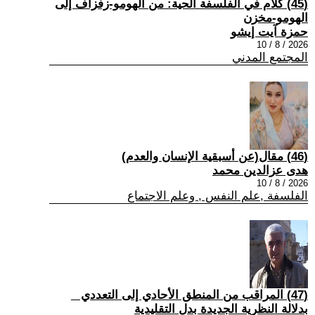
(45) كلام في الفلسفة الحية: من الهومو-زفزاف إلى
الهومو-مخزن
حمزة آيت إيشو
2026 / 8 / 10
المجتمع المدني
(46) مقال(عن أسبقية الإنسان والعدم)
هدى عزالدين محمد
2026 / 8 / 10
الفلسفة ,علم النفس , وعلم الاجتماع
(47) المراقب من المنطق الأحادي إلى التعددي _
بدلالة النظرية الجديدة بدل التقليدية