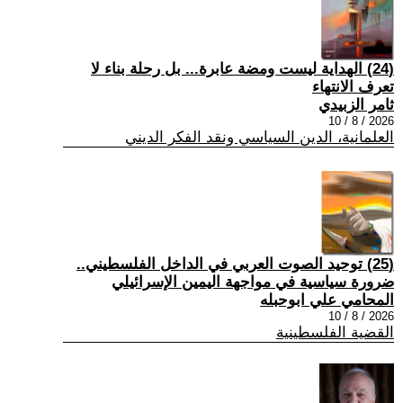
(24) الهداية ليست ومضة عابرة... بل رحلة بناء لا
تعرف الانتهاء
ثامر الزبيدي
2026 / 8 / 10
العلمانية، الدين السياسي ونقد الفكر الديني
(25) توحيد الصوت العربي في الداخل الفلسطيني..
ضرورة سياسية في مواجهة اليمين الإسرائيلي
المحامي علي ابوحبله
2026 / 8 / 10
القضية الفلسطينية