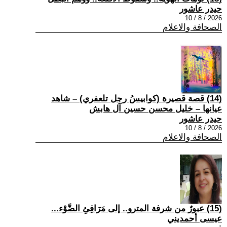
حيدر عاشور
2026 / 8 / 10
الصحافة والاعلام
(14) قصة قصيرة (كوابيسُ رجل تلعفري) – شاهد
عيانها – خليل محسن حسين آل هابش
حيدر عاشور
2026 / 8 / 10
الصحافة والاعلام
(15) عبورٌ من شرفة المترو.. إلى مَرَافِئِ الضَّوْء...
عيسى أحمديني