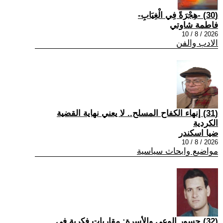
(30) -هِجْرَةً فِي الْغِيَابِ-
فاطمة شاوتي
2026 / 8 / 10
الادب والفن
(31) إنهاء الكفاح المسلح.. لا يعني نهاية القضية
الكردية
ضيا اسكندر
2026 / 8 / 10
مواضيع وابحاث سياسية
(32) جسور الوعي والأسرة: مقاربات فكرية في