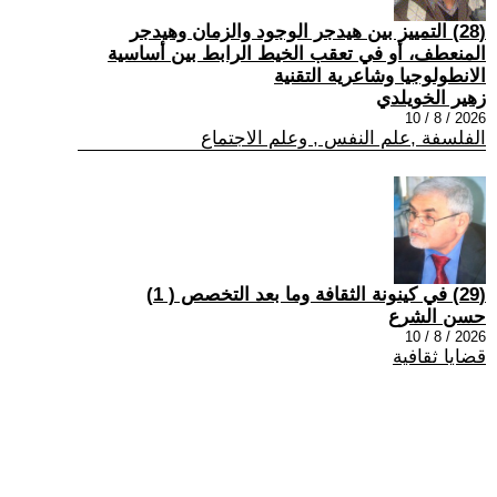
(28) التمييز بين هيدجر الوجود والزمان وهيدجر
المنعطف، أو في تعقب الخيط الرابط بين أساسية
الانطولوجيا وشاعرية التقنية
زهير الخويلدي
2026 / 8 / 10
الفلسفة ,علم النفس , وعلم الاجتماع
(29) في كينونة الثقافة وما بعد التخصص ( 1)
حسن الشرع
2026 / 8 / 10
قضايا ثقافية