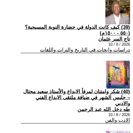
(39) كيف كانت الدولة في حضارة النوبة المسيحية؟
(٥٥٠ - ١٥٠٠م)
تاج السر عثمان
2026 / 8 / 10
دراسات وابحاث في التاريخ والتراث واللغات
(40) شكر وامتنان لمرفأ الابداع والأستاذ سعيد محتال
– جليس الشهر في ضيافة ملتقى الابداع الفني
والادبي
طه دخل الله عبد الرحمن
2026 / 8 / 10
الادب والفن