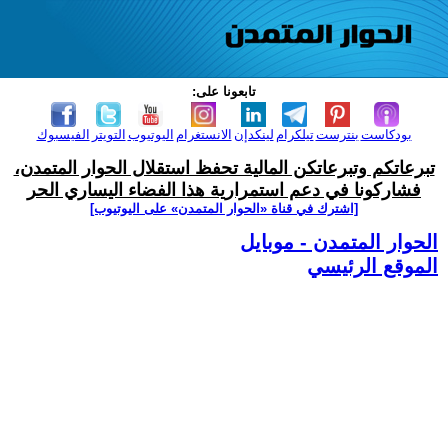
تابعونا على:
بودكاست
بنترست
تيلكرام
لينكدإن
الانستغرام
اليوتيوب
التويتر
الفيسبوك
تبرعاتكم وتبرعاتكن المالية تحفظ استقلال الحوار المتمدن،
فشاركونا في دعم استمرارية هذا الفضاء اليساري الحر
[اشترك في قناة ‫«الحوار المتمدن» على اليوتيوب]
الحوار المتمدن - موبايل
الموقع الرئيسي