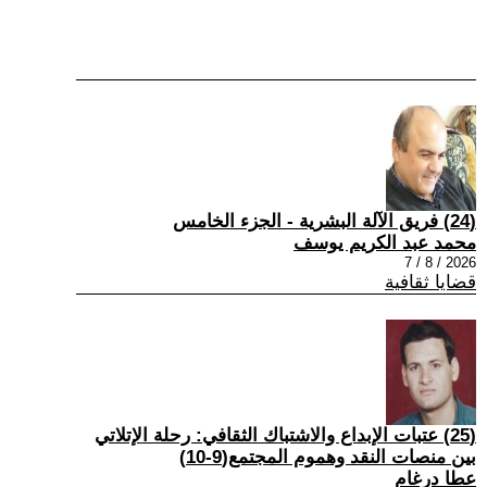
(24) فريق الآلة البشرية - الجزء الخامس
محمد عبد الكريم يوسف
2026 / 8 / 7
قضايا ثقافية
(25) عتبات الإبداع والاشتباك الثقافي: رحلة الإتلاتي
بين منصات النقد وهموم المجتمع(9-10)
عطا درغام