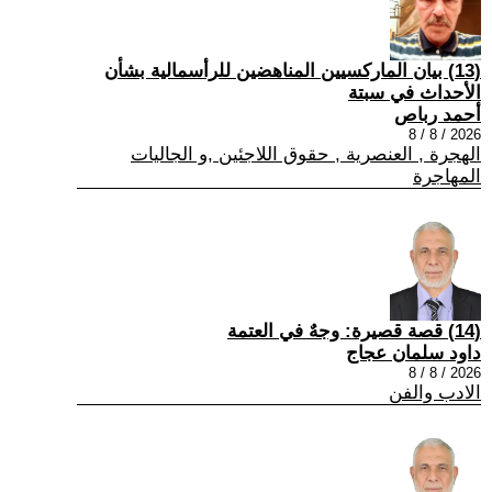
(13) بيان الماركسيين المناهضين للرأسمالية بشأن
الأحداث في سبتة
أحمد رباص
2026 / 8 / 8
الهجرة , العنصرية , حقوق اللاجئين ,و الجاليات
المهاجرة
(14) قصة قصيرة: وجهٌ في العتمة
داود سلمان عجاج
2026 / 8 / 8
الادب والفن