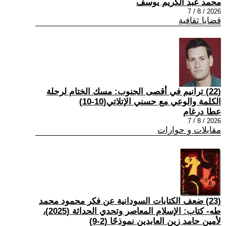
محمد عبد الكريم يوسف
2026 / 8 / 7
قضايا ثقافية
(22) ترانيم في أقصى الجنوب: مسك الختام لرحلة
الكلمة والوعي مع حسني الإتلاتي(10-10)
عطا درغام
2026 / 8 / 7
مقابلات و حوارات
(23) ضعف الكتابات السودانية عن فكر محمود محمد
طه- كتاب: الإسلام المعاصر وتحدي الحداثة (2025)،
لأمين حامد زين العابدين نموذجًا (2-9)