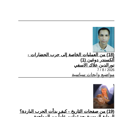
(18) من العمليات الخاصة إلى حرب الحضارات -
ألكسندر دوغين (1)
نورالدين علاك الاسفي
2026 / 8 / 7
مواضيع وابحاث سياسية
(19) من صفحات التاريخ - كيف بدأت الحرب الباردة؟
الرواية الروسية بعد ثمانين عاماً من المواجهة