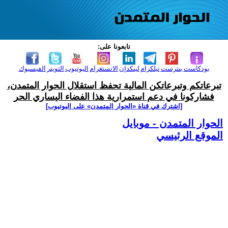
تابعونا على:
بودكاست
بنترست
تيلكرام
لينكدإن
الانستغرام
اليوتيوب
التويتر
الفيسبوك
تبرعاتكم وتبرعاتكن المالية تحفظ استقلال الحوار المتمدن،
فشاركونا في دعم استمرارية هذا الفضاء اليساري الحر
[اشترك في قناة ‫«الحوار المتمدن» على اليوتيوب]
الحوار المتمدن - موبايل
الموقع الرئيسي