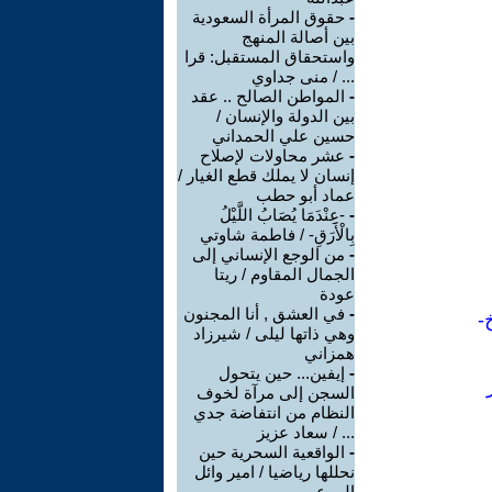
-
حقوق المرأة السعودية
بين أصالة المنهج
واستحقاق المستقبل: قرا
... / منى جداوي
-
المواطن الصالح .. عقد
بين الدولة والإنسان /
حسين علي الحمداني
-
عشر محاولات لإصلاح
إنسان لا يملك قطع الغيار /
عماد أبو حطب
-
-عِنْدَمَا يُصَابُ اللَّيْلُ
بِالْأَرَقِ- / فاطمة شاوتي
-
من الوجع الإنساني إلى
الجمال المقاوم / ريتا
عودة
-
في العشق , أنا المجنون
-
وهي ذاتها ليلى / شيرزاد
همزاني
-
إيفين... حين يتحول
السجن إلى مرآة لخوف
النظام من انتفاضة جدي
... / سعاد عزيز
-
الواقعية السحرية حين
نحللها رياضيا / امير وائل
المرعب