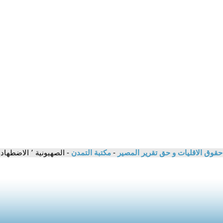
, حقوق الاقليات و حق تقرير المصير
-
مكتبة التمدن
- الصهيونية ٬ الاضطهاد القومي والعنصرية - موشه ماحوفر