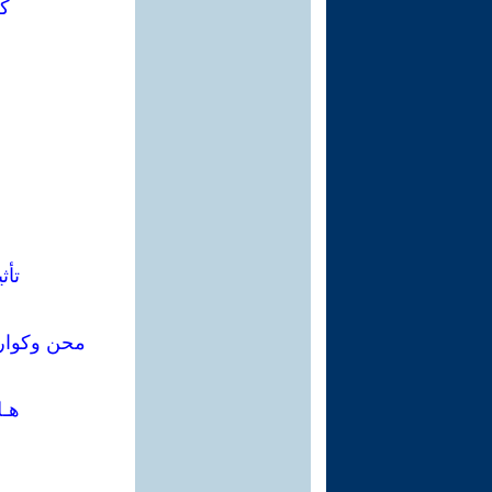
كر
تأث
محن وكوارث
هـل