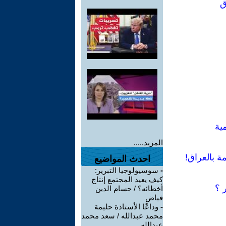
ق
مية
المزيد.....
ة بالعراق!
احدث المواضيع
-
سوسيولوجيا التبرير:
كيف يعيد المجتمع إنتاج
 ؟
أخطائه؟ / حسام الدين
فياض
-
وداعًا الأستاذة حليمة
محمد عبدالله / سعد محمد
عبدالله