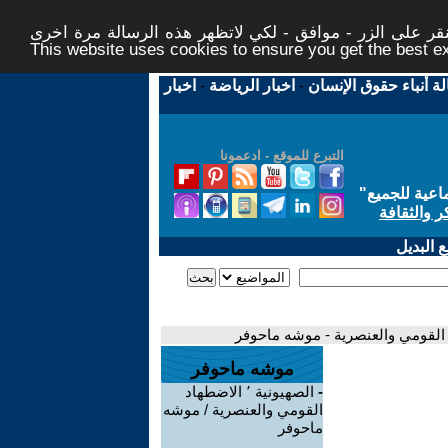
ر على الزر - موافق - لكي لاتظهر هذه الرسالة مرة اخرى -
This website uses cookies to ensure you get the best 
لة أنباء حقوق الإنسان
-
اخبار الرياضة
-
اخبار
التبرع للموقع - ادعمونا
اعية للجميع
"
ر والثقافة
 البديل
موشه ماحوفر
-
الصهيونية ٬ الاضطهاد
القومي والعنصرية / موشه
ماحوفر