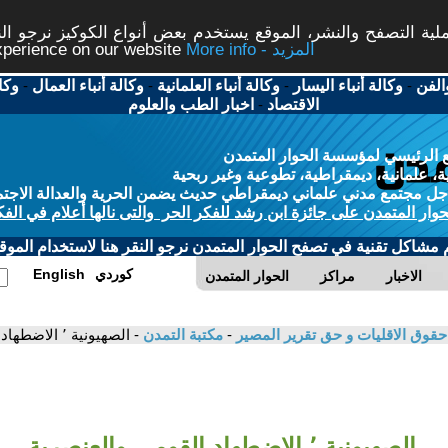
ة التصفح والنشر، الموقع يستخدم بعض أنواع الكوكيز نرجو النق
More info - المزيد
experience on our website
الفن
-
وكالة أنباء اليسار
-
وكالة أنباء العلمانية
-
وكالة أنباء العمال
-
وكا
الاقتصاد
-
اخبار الطب والعلوم
 الرئيسي لمؤسسة الحوار المتمدن
، علمانية، ديمقراطية، تطوعية وغير ربحية
ل مجتمع مدني علماني ديمقراطي حديث يضمن الحرية والعدالة الاجتم
حوار المتمدن على جائزة ابن رشد للفكر الحر والتى نالها أعلام في الفك
م مشاكل تقنية في تصفح الحوار المتمدن نرجو النقر هنا لاستخدام الموقع
كوردي
English
الاخبار
مراكز
الحوار المتمدن
, حقوق الاقليات و حق تقرير المصير
-
مكتبة التمدن
- الصهيونية ٬ الاضطهاد القومي والعنصرية - موشه ماحوفر
الصهيونية ٬ الاضطهاد القومي والعنصرية