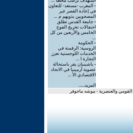
استهدف ترامب محطا ...
-
المغرب -مستعد- للتعاون
في إعادة القصر غير
المصحوبين بذويهم م ...
-
جامعة القدس تطلق
احتفالات تخريج الفوج
الخامس والأربعين من كل
...
-
الحكومة
الروسية: الرقمنة في
الخدمات اللوجستية تعزز
التجارة ا ...
-
باشينيان يقر باستحالة
عضوية أرمينيا في الاتحاد
الاقتصادي الأ ...
المزيد.....