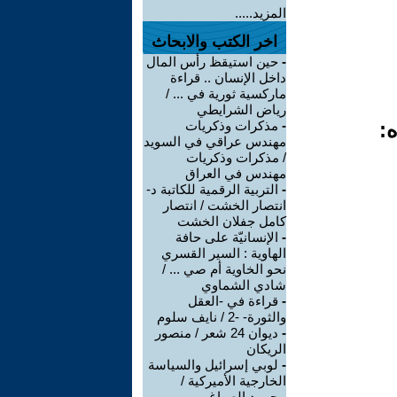
المزيد.....
اخر الكتب والابحاث
-
حين استيقظ رأس المال
داخل الإنسان .. قراءة
ماركسية ثورية في ... /
رياض الشرايطي
ه:
-
مذكرات وذكريات
مهندس عراقي في السويد
/ مذكرات وذكريات
مهندس في العراق
-
التربية الرقمية للكاتبة د-
انتصار الخشت / انتصار
كامل جفلان الخشت
-
الإنسانيّة على حافة
الهاوية : السير القسري
نحو الخاوية أم صي ... /
شادي الشماوي
-
قراءة في -العقل
والثورة- -2 / نايف سلوم
-
ديوان 24 شعر / منصور
الريكان
-
لوبي إسرائيل والسياسة
الخارجية الأميركية /
محمود الصباغ