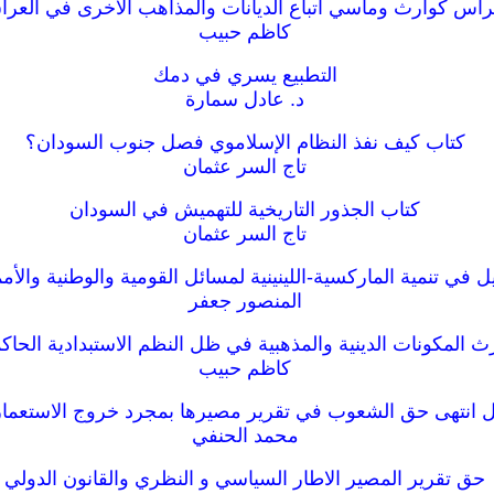
اس كوارث ومآسي أتباع الديانات والمذاهب الأخرى في العرا
كاظم حبيب
التطبيع يسري في دمك
د. عادل سمارة
كتاب كيف نفذ النظام الإسلاموي فصل جنوب السودان؟
تاج السر عثمان
كتاب الجذور التاريخية للتهميش في السودان
تاج السر عثمان
يل في تنمية الماركسية-اللينينية لمسائل القومية والوطنية والأم
المنصور جعفر
 المكونات الدينية والمذهبية في ظل النظم الاستبدادية الحاكم
كاظم حبيب
 انتهى حق الشعوب في تقرير مصيرها بمجرد خروج الاستعمار
محمد الحنفي
حق تقرير المصير الاطار السياسي و النظري والقانون الدولي