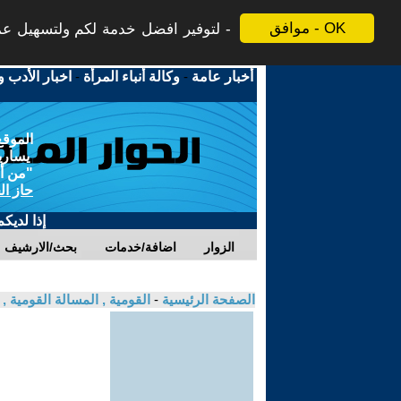
موافق - OK
لتوفير افضل خدمة لكم ولتسهيل عملي
أخبار عامة
-
وكالة أنباء المرأة
-
اخبار الأدب و
الموقع
يسارية
"من أج
حاز ال
إذا لديك
الزوار
اضافة/خدمات
بحث/الارشيف
الصفحة الرئيسية
-
القومية , المسالة القومية 