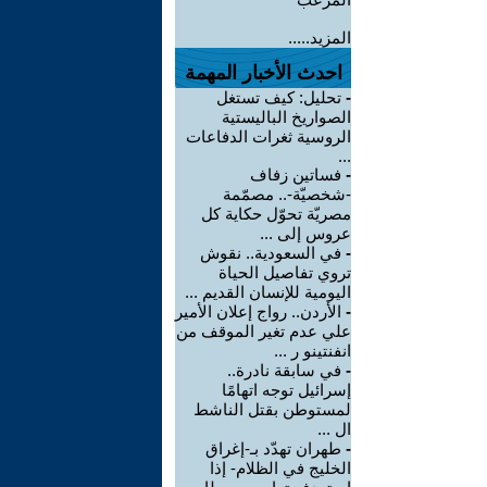
المزيد.....
احدث الأخبار المهمة
-
تحليل: كيف تستغل
الصواريخ الباليستية
الروسية ثغرات الدفاعات
...
-
فساتين زفاف
-شخصيّة-.. مصمّمة
مصريّة تحوّل حكاية كل
عروس إلى ...
-
في السعودية.. نقوش
تروي تفاصيل الحياة
اليومية للإنسان القديم ...
-
الأردن.. رواج إعلان الأمير
علي عدم تغير الموقف من
انفنتينو ر ...
-
في سابقة نادرة..
إسرائيل توجه اتهامًا
لمستوطن بقتل الناشط
ال ...
-
طهران تهدّد بـ-إغراق
الخليج في الظلام- إذا