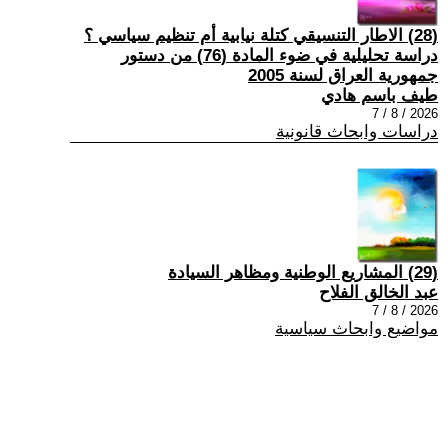
(28) الاطار التنسيقي كتلة نيابية أم تنظيم سياسي ؟
دراسة تحليلية في ضوء المادة (76) من دستور
جمهورية العراق لسنة 2005
طيف باسم هادي
2026 / 8 / 7
دراسات وابحاث قانونية
(29) المشاريع الوطنية ومظاهر السيادة
عبد الخالق الفلاح
2026 / 8 / 7
مواضيع وابحاث سياسية