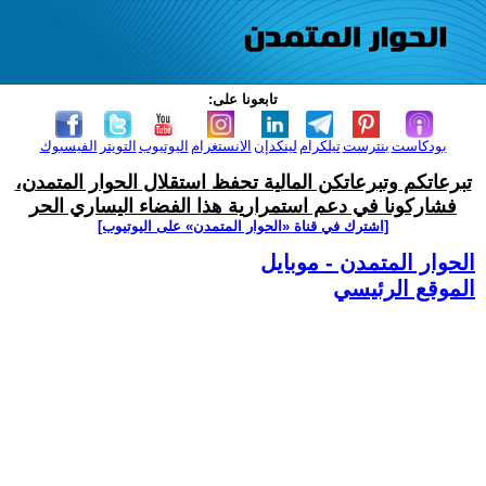
تابعونا على:
بودكاست
بنترست
تيلكرام
لينكدإن
الانستغرام
اليوتيوب
التويتر
الفيسبوك
تبرعاتكم وتبرعاتكن المالية تحفظ استقلال الحوار المتمدن،
فشاركونا في دعم استمرارية هذا الفضاء اليساري الحر
[اشترك في قناة ‫«الحوار المتمدن» على اليوتيوب]
الحوار المتمدن - موبايل
الموقع الرئيسي