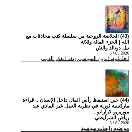
(43) الخلاصة الروحية من سلسلة كتب محادثات مع
الله | الجزء المائة وثلاثة
نيل دونالد والش
2026 / 8 / 6
العلمانية، الدين السياسي ونقد الفكر الديني
(44) حين استيقظ رأس المال داخل الإنسان .. قراءة
ماركسية ثورية في نظرية العمل غير المادي عند
موريزيو لازاراتو .
رياض الشرايطي
2026 / 8 / 6
مواضيع وابحاث سياسية