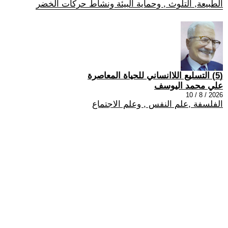
الطبيعة, التلوث , وحماية البيئة ونشاط حركات الخضر
(5) التسليع اللاانساني للحياة المعاصرة
علي محمد اليوسف
2026 / 8 / 10
الفلسفة ,علم النفس , وعلم الاجتماع