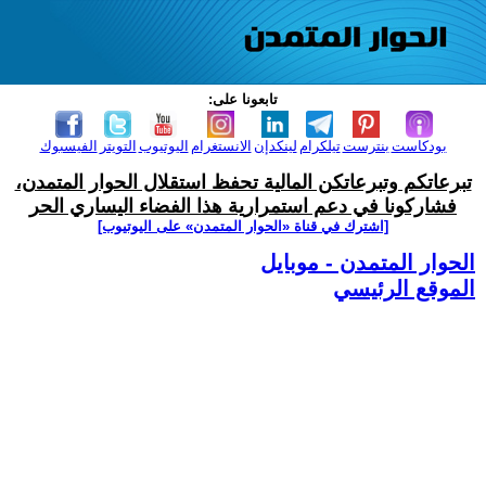
تابعونا على:
بودكاست
بنترست
تيلكرام
لينكدإن
الانستغرام
اليوتيوب
التويتر
الفيسبوك
تبرعاتكم وتبرعاتكن المالية تحفظ استقلال الحوار المتمدن،
فشاركونا في دعم استمرارية هذا الفضاء اليساري الحر
[اشترك في قناة ‫«الحوار المتمدن» على اليوتيوب]
الحوار المتمدن - موبايل
الموقع الرئيسي