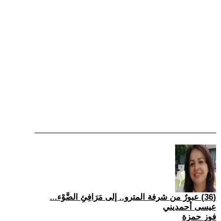
(36) عبورٌ من شرفة المترو.. إلى مَرَافِئِ الضَّوْء...
عيسى أحمديني
فوز حمزة