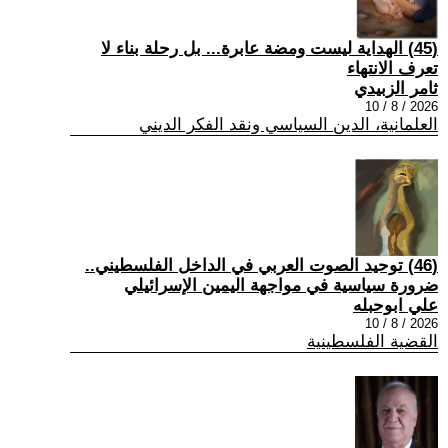
(45) الهداية ليست ومضة عابرة... بل رحلة بناء لا
تعرف الانتهاء
ثامر الزبيدي
2026 / 8 / 10
العلمانية، الدين السياسي ونقد الفكر الديني
(46) توحيد الصوت العربي في الداخل الفلسطيني..
ضرورة سياسية في مواجهة اليمين الإسرائيلي
علي ابوحبله
2026 / 8 / 10
القضية الفلسطينية