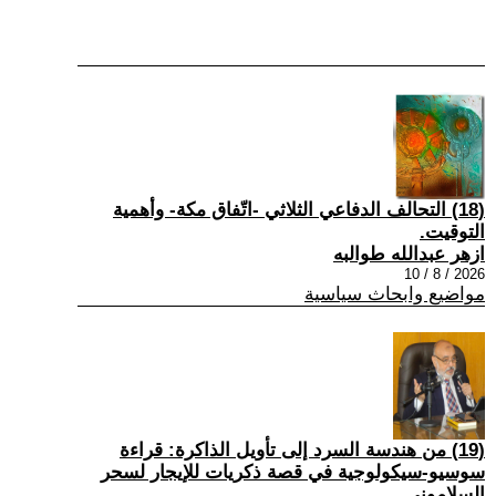
(18) التحالف الدفاعي الثلاثي -اتّفاق مكة- وأهمية
التوقيت.
ازهر عبدالله طوالبه
2026 / 8 / 10
مواضيع وابحاث سياسية
(19) من هندسة السرد إلى تأويل الذاكرة: قراءة
سوسيو-سيكولوجية في قصة ذكريات للإيجار لسحر
السلاموني