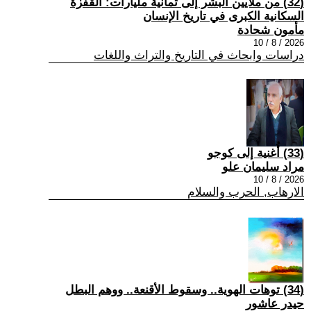
(32) من ملايين البشر إلى ثمانية مليارات: القفزة
السكانية الكبرى في تاريخ الإنسان
مأمون شحادة
2026 / 8 / 10
دراسات وابحاث في التاريخ والتراث واللغات
(33) أُغنية إلى كوجو
مراد سليمان علو
2026 / 8 / 10
الارهاب, الحرب والسلام
(34) توهات الهوية.. وسقوط الأقنعة.. ووهم البطل
حيدر عاشور