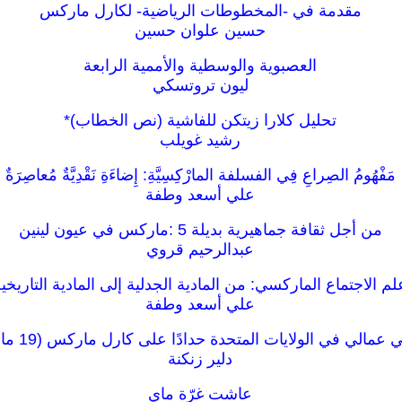
مقدمة في -المخطوطات الرياضية- لكارل ماركس
حسين علوان حسين
العصبوية والوسطية والأممية الرابعة
ليون تروتسكي
تحليل كلارا زيتكن للفاشية (نص الخطاب)*
رشيد غويلب
مَفْهُومُ الصِراعِ فِي الفسلفة المارْكِسِيَّةِ: إِضاءَةِ نَقْدِيَّةٌ مُعاصِرَةٌ
علي أسعد وطفة
من أجل ثقافة جماهيرية بديلة 5 :ماركس في عيون لينين
عبدالرحيم قروي
لم الاجتماع الماركسي: من المادية الجدلية إلى المادية التاريخي
علي أسعد وطفة
 عمالي في الولايات المتحدة حدادًا على كارل ماركس (19 مارس 1883)
دلير زنكنة
عاشت غرّة ماي