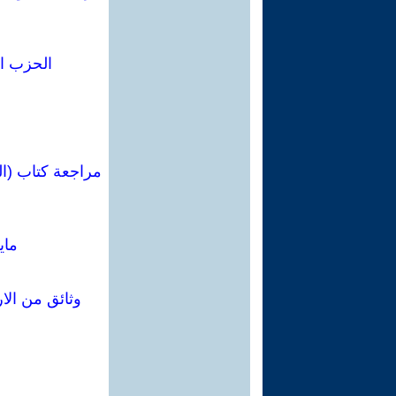
الحزب ا
مراجعة كتاب (ال
ماي
وثائق من الا