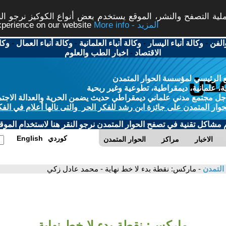
ة التصفح والنشر، الموقع يستخدم بعض أنواع الكوكيز نرجو النق
More info - المزيد
experience on our website
الفن
-
وكالة أنباء اليسار
-
وكالة أنباء العلمانية
-
وكالة أنباء العمال
-
وكا
الاقتصاد
-
اخبار الطب والعلوم
 الرئيسي لمؤسسة الحوار المتمدن
، علمانية، ديمقراطية، تطوعية وغير ربحية
ل مجتمع مدني علماني ديمقراطي حديث يضمن الحرية والعدالة الاجتم
حوار المتمدن على جائزة ابن رشد للفكر الحر والتى نالها أعلام في الفك
م مشاكل تقنية في تصفح الحوار المتمدن نرجو النقر هنا لاستخدام الموقع
كوردي
English
الاخبار
مراكز
الحوار المتمدن
 التمدن
- ماركس: نقطة بدء لا خط نهاية - محمد عادل زكي
ماركس: نقطة بدء لا خط نهاية