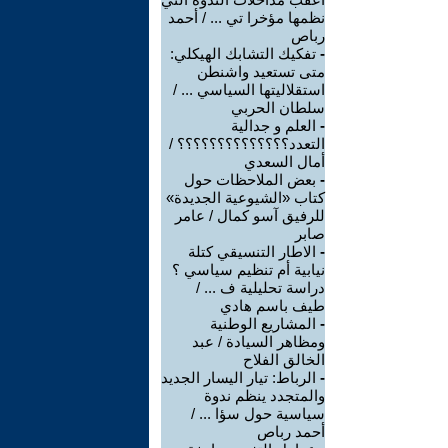
نظمها مؤخرا تي ... / أحمد
رباص
-
تفكيك التشابك الهيكلي:
متى تستعيد واشنطن
استقلاليتها السياسي ... /
سلطان الحربي
-
العلم و جدالية
التعدد؟؟؟؟؟؟؟؟؟؟؟؟؟؟ /
أمال السعدي
-
بعض الملاحظات حول
كتاب «الشيوعية الجديدة»
للرفيق آسو كمال / عامر
صابر
-
الاطار التنسيقي كتلة
نيابية أم تنظيم سياسي ؟
دراسة تحليلية ف ... /
طيف باسم هادي
-
المشاريع الوطنية
ومظاهر السيادة / عبد
الخالق الفلاح
-
الرباط: تيار اليسار الجديد
والمتجدد ينظم ندوة
سياسية حول سؤا ... /
أحمد رباص