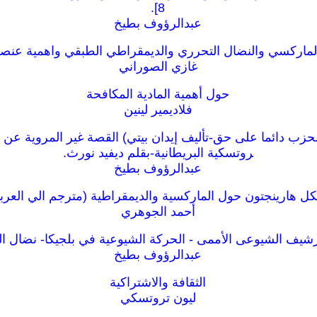
8].
عبدالرؤوف بطيخ
لماركسي والنضال التحرري والديمقراطي الطبقي واهمية عنص
غازي الصوراني
حول أهمية المادية المكافحة
فلاديمير لينين
حزب دائما على حق-تأليف إيدان بيتي) القصة غير المروية عن -
روتسكية البريطانية-بقلم ديفيد نورث.
عبدالرؤوف بطيخ
كل هارينجتون حول الماركسية والديمقراطية (مترجم الي العربي
أحمد الجوهري
رشيف الشيوعى الأممى - الحركة الشيوعية في بلجيكا- نضال ال
عبدالرؤوف بطيخ
الثقافة والاشتراكية
ليون تروتسكي