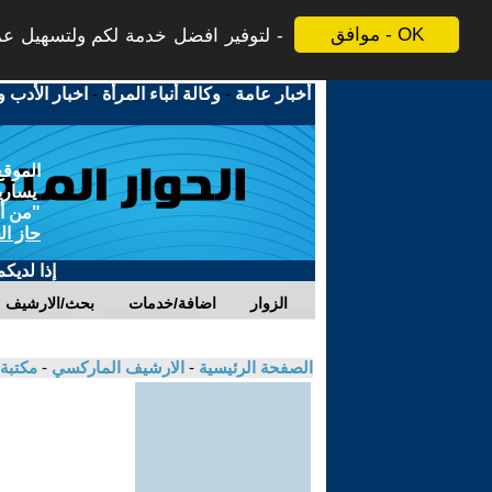
موافق - OK
لتوفير افضل خدمة لكم ولتسهيل عملي
أخبار عامة
-
وكالة أنباء المرأة
-
اخبار الأدب و
الموقع
يسارية
"من أج
حاز ال
إذا لديك
الزوار
اضافة/خدمات
بحث/الارشيف
الصفحة الرئيسية
-
الارشيف الماركسي
-
مكتبة