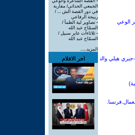
-
القصة الشاعرة والوعي
الجمعي الحداثي/ مقاربة
في دور القصة الش ... /
ربيحة الرفاعي
ر الوعي
-
تصاوير لية الظمأ /
السمّاح عبد الله
-
ثلاثاءات عابر سبيل /
السمّاح عبد الله
المزيد.....
جيري هيلي والت
اخر الافلام
ة)
عمال.فرنسا.