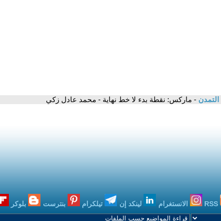
 التمدن
- ماركس: نقطة بدء لا خط نهاية - محمد عادل زكي
RSS
الانستغرام
لينكد إن
تيلكرام
بنترست
بلوكر