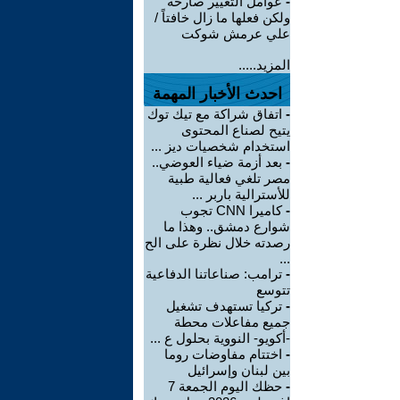
-
عوامل التغيير صارخة
ولكن فعلها ما زال خافتاً /
علي عرمش شوكت
المزيد.....
احدث الأخبار المهمة
-
اتفاق شراكة مع تيك توك
يتيح لصناع المحتوى
استخدام شخصيات ديز ...
-
بعد أزمة ضياء العوضي..
مصر تلغي فعالية طبية
للأسترالية باربر ...
-
كاميرا CNN تجوب
شوارع دمشق.. وهذا ما
رصدته خلال نظرة على الح
...
-
ترامب: صناعاتنا الدفاعية
تتوسع
-
تركيا تستهدف تشغيل
جميع مفاعلات محطة
-أكويو- النووية بحلول ع ...
-
اختتام مفاوضات روما
بين لبنان وإسرائيل
-
حظك اليوم الجمعة 7