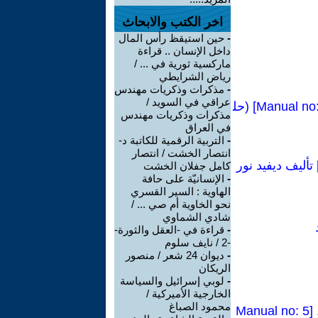
اخر الكتب والابحاث
-
حين استيقظ رأس المال
داخل الإنسان .. قراءة
ماركسية ثورية في ... /
رياض الشرايطي
-
مذكرات وذكريات مهندس
عراقي في السويد /
كراسات شيوعية:مشاكل الحزب العالمي للثورة وإعادة بناء الأممية الرابعة [Manual no: 65] (حل
مذكرات وذكريات مهندس
في العراق
-
التربية الرقمية للكاتبة د-
انتصار الخشت / انتصار
 محاضرة(نحوإعادة النظرفي مكانةتروتسكي في تاريخ القرن العشرين) [1] تأليف ديفيد نور
كامل جفلان الخشت
-
الإنسانيّة على حافة
الهاوية : السير القسري
نحو الخاوية أم صي ... /
شادي الشماوي
-
قراءة في -العقل والثورة-
-2 / نايف سلوم
-
ديوان 24 شعر / منصور
الريكان
-
لوبي إسرائيل والسياسة
الخارجية الأميركية /
محمود الصباغ
كراسات شيوعية(الأممية الرابعة والموقف من الحرب ) ليون تروتسكي(1934), [Manual no: 5