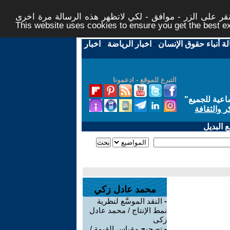
ر على الزر - موافق - لكي لاتظهر هذه الرسالة مرة اخرى -
This website uses cookies to ensure you get the best 
لة أنباء حقوق الإنسان
-
اخبار الرياضة
-
اخبار
التبرع للموقع - ادعمونا
اعية للجميع
"
ر والثقافة
 البديل
محمد عادل زكي
-
النقد الموسَّع لنظرية
نمط الإنتاج / محمد عادل
زكى
-
تصحيح مقياس القيمة /