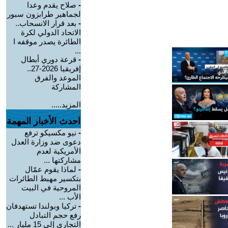
-
صلاح يقدم وعدا
لجماهير طرابزون سبور
-
بعد قرار الانسحاب..
الاتحاد الدولي لكرة
الطائرة يصدر موقفه ا
...
-
قرعة دوري أبطال
إفريقيا 2026-27..
الموعد والفرق
المشاركة
المزيد.....
احدث الأخبار المهمة
-
نيو مكسيكو ترفع
دعوى ضد وزارة العدل
الأمريكية لعدم
مشاركتها ...
-
لماذا يقوم عمّال
بتكسير مهبط الطائرات
المروحية في البيت
الأب ...
-
تركيا وبولندا تستهدفان
رفع حجم التبادل
التجاري إلى 15 مليار ...