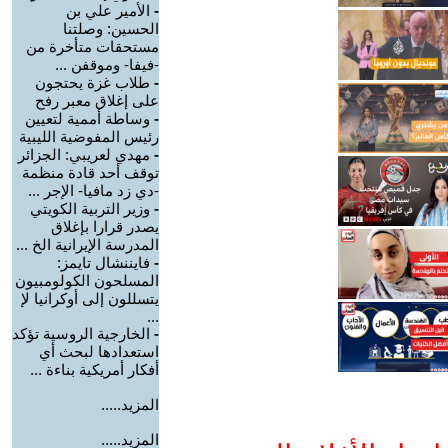
-
الأمير علي بن
الحسين: وصلتنا
مستحقات متأخرة من
-فيفا- وموقفن ...
-
طلاب غزة يحتجون
على إغلاق معبر رفح
-
وساطة أممية لتعيين
رئيس المفوضية الليبية
-
مهدي لعريبي: الجزائر
توقف أحد قادة منظمة
-دي زد مافيا- الإجر ...
-
وزير التربية الكويتي
يصدر قرارا بإغلاق
المدرسة الإيرانية الخ ...
-
فايننشال تايمز:
المسلحون الكولومبيون
يتسللون إلى أوكرانيا لإ
...
-
الخارجية الروسية تؤكد
استعدادها لبحث أي
أفكار أمريكية بناءة ...
المزيد.....
المزيد.....