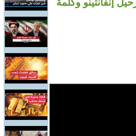
يل إنفانتينو وكلمة