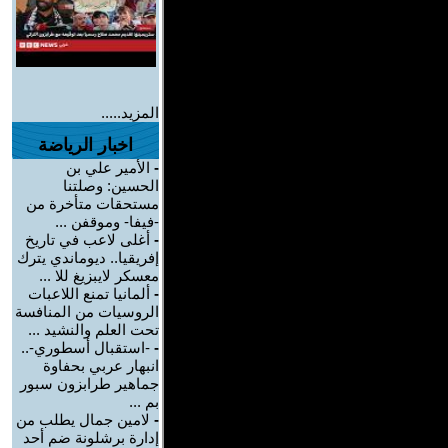
المزيد.....
اخبار الرياضة
-
الأمير علي بن
الحسين: وصلتنا
مستحقات متأخرة من
-فيفا- وموقفن ...
-
أغلى لاعب في تاريخ
إفريقيا.. ديوماندي يترك
معسكر لايبزيغ للا ...
-
ألمانيا تمنع اللاعبات
الروسيات من المنافسة
تحت العلم والنشيد ...
-
-استقبال أسطوري-..
انبهار عربي بحفاوة
جماهير طرابزون سبور
بم ...
-
لامين جمال يطلب من
إدارة برشلونة ضم أحد