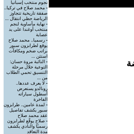
نجوم منتخب إسبانيا
-
محمد صلاح في تركيا..
صفقة تاريخية تتجاوز
الرياضة حظي انتقال ...
-
نهاية مأساوية لنجم
منتخب أوغندا على يد
عصابة
-
رسميا.. محمد صلاح
يوقع لطرابزون سبور
براتب ضخم ومكافآت
استثن ...
ة
-
النائبة مروة حسان:
التوعية خلال مرحلة
التنسيق تحمي الطلاب
من ...
-
لا يعرف عددها..
رونالدو يستعرض
أسطول سياراته
الفاخرة
-
لمدة عامين.. طرابزون
سبور يكشف تفاصيل
عقد محمد صلاح
-
صلاح يوقّع لطرابزون
رسميًا والنادي يكشف
مدة التعاقد