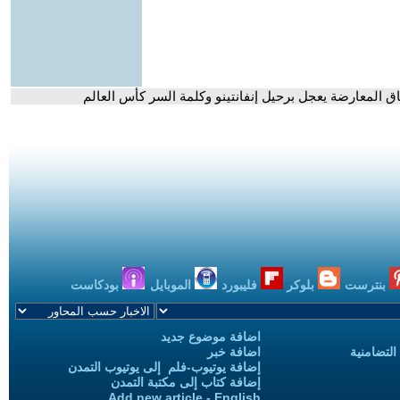
اق المعارضة يعجل برحيل إنفانتينو وكلمة السر كأس العالم
بنترست
بلوكر
فليبورد
الموبايل
بودكاست
اضافة موضوع جديد
التضامنية
اضافة خبر
إضافة يوتيوب-فلم إلى يوتيوب التمدن
إضافة كتاب إلى مكتبة التمدن
Add new article - English