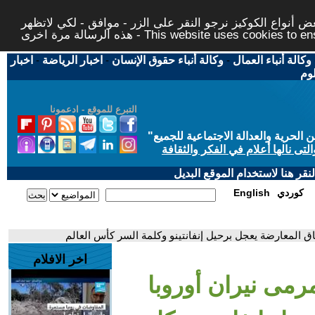
 أنواع الكوكيز نرجو النقر على الزر - موافق - لكي لاتظهر
This website uses cookies to ensure you ge
وكالة أنباء العمال
-
وكالة أنباء حقوق الإنسان
-
اخبار الرياضة
-
اخبار
لوم
التبرع للموقع - ادعمونا
حرية والعدالة الاجتماعية للجميع
"
تى نالها أعلام في الفكر والثقافة
قر هنا لاستخدام الموقع البديل
كوردي
English
اق المعارضة يعجل برحيل إنفانتينو وكلمة السر كأس العالم
اخر الافلام
رمى نيران أوروبا