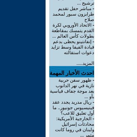
ترشيح ...
-
مباشر حفل تقديم
طرابزون سبور لمحمد
صلاح
-
الاتحاد الأوروبي لكرة
القدم يتمسك بمقاطعة
بطولات كأس العالم ...
-
إنفانتينو يحظى بدعم
قيادة الفيفا وسط تزايد
دعوات استقالته
المزيد.....
احدث الأخبار المهمة
-
ظهور سفن حربية
نازية في نهر الدانوب
بعد موجة جفاف قياسية
بأو ...
-
ريال مدريد يجدد عقد
فينيسيوس جونيور.. ما
أول تعليق للاعب؟
-
الخارجية الأمريكية:
محادثات إسرائيل
ولبنان في روما كانت
مثمر ...