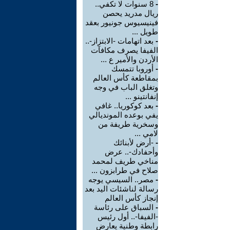
-
8 سنوات لا تكفي..
ريال مدريد يحصن
فينيسيوس جونيور بعقد
طويل ...
-
بعد اتهامات -الابتزاز-..
الفيفا يصرف مكافآت
الأردن والأمير ع ...
-
أوروبا تتمسك
بمقاطعة كأس العالم
وتغلق الباب في وجه
إنفانتينو ...
-
بعد كوكوريا.. غافي
يفي بوعده المونديالي
وسخرية طريفة من
لامي ...
-
-أرض لأبنائك
وأحفادك-.. عرض
مناخي طريف لمحمد
صلاح في طرابزون ...
-
مصر.. السيسي يوجه
رسالة لناشئات اليد بعد
إنجاز كأس العالم
-
السباق على رئاسة
-الفيفا-.. أول رئيس
رابطة وطنية يعارض