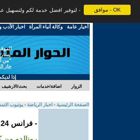
موافق - OK
لتوفير افضل خدمة لكم ولتسهيل عملي
أخبار عامة
-
وكالة أنباء المرأة
-
اخبار الأدب و
الموقع
يسارية
"من أج
حاز ال
إذا لديك
الزوار
اضافة/خدمات
بحث/الارشيف
الصفحة الرئيسية
-
اخبار الرياضة
-
يوتيوب التم
- فرانس 24
رونالدو من ك