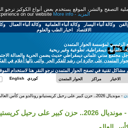
ة التصفح والنشر، الموقع يستخدم بعض أنواع الكوكيز نرجو النق
More info - المزيد
experience on our website
الفن
-
وكالة أنباء اليسار
-
وكالة أنباء العلمانية
-
وكالة أنباء العمال
-
وكا
الاقتصاد
-
اخبار الطب والعلوم
 الرئيسي لمؤسسة الحوار المتمدن
، علمانية، ديمقراطية، تطوعية وغير ربحية
ل مجتمع مدني علماني ديمقراطي حديث يضمن الحرية والعدالة الاجتم
حوار المتمدن على جائزة ابن رشد للفكر الحر والتى نالها أعلام في الفك
م مشاكل تقنية في تصفح الحوار المتمدن نرجو النقر هنا لاستخدام الموقع
كوردي
English
الاخبار
مراكز
الحوار المتمدن
دن
- مونديال 2026.. حزن كبير على رحيل كريستيانو رونالدو من كأس العالم
- مونديال 2026.. حزن كبير على رحيل كريستي
أس العالم