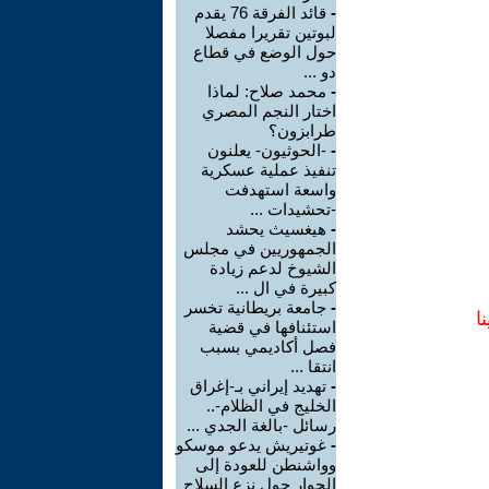
-
قائد الفرقة 76 يقدم
لبوتين تقريرا مفصلا
حول الوضع في قطاع
دو ...
-
محمد صلاح: لماذا
اختار النجم المصري
طرابزون؟
-
-الحوثيون- يعلنون
تنفيذ عملية عسكرية
واسعة استهدفت
-تحشيدات ...
-
هيغسيث يحشد
الجمهوريين في مجلس
الشيوخ لدعم زيادة
كبيرة في ال ...
-
جامعة بريطانية تخسر
ا
استئنافها في قضية
فصل أكاديمي بسبب
انتقا ...
-
تهديد إيراني بـ-إغراق
الخليج في الظلام-..
رسائل -بالغة الجدي ...
-
غوتيريش يدعو موسكو
وواشنطن للعودة إلى
الحوار حول نزع السلاح