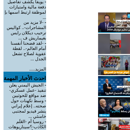
-
يويفا يكشف تفاصيل
دفعة مالية وامتيازات
لموظفة ارتبط اسمها بإ
...
-
-لا مزيد من
المشاجرات-.. كواليس
ترحيب ديكلان رايس
بغيماريش ف ...
-
-لقد فضحنا أنفسنا
أمام العالم-.. لقطة
عفوية لصلاح تشعل
الجدل ...
المزيد.....
احدث الأخبار المهمة
-
الجيش اليمني يعلن
تنفيذ -عمل عسكري-
ضد مواقع للحوثيين
-
وسط تكهنات حول
صحته.. إعلام إيراني
ينشر فيديو لمجتبى
خامنئي ...
-
روسيا أم -العَلَم
الكاذب-؟سيناريوهات