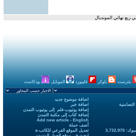
ي ربع نهائي المونديال
بنترست
بلوكر
فليبورد
الموبايل
بودكاست
اضافة موضوع جديد
التضامنية
اضافة خبر
إضافة يوتيوب-فلم إلى يوتيوب التمدن
إضافة كتاب إلى مكتبة التمدن
Add new article - English
أضف حملة
3,732,97
تعديل الموقع الفرعي للكاتب-ة
ابحث في موقع الحوار المتمدن