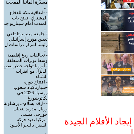
مسيّرة ألمانيا المفخخة
...
-
-اتفاقية مكة للدفاع
المشترك- تفتح باب
المندب أمام سيناريو جد
...
-
جامعة مينيسوتا تلغي
تعيين مؤرخ إسرائيلي
رئيسا لمركز دراسات ل
...
-
تحالفات ردع إقليمية
وسط توترات المنطقة
-
أوروبا تواجه خطر نقص
الديزل مع اقتراب
الشتاء
-
افتتاح دورة
-سبارتاكياد شعوب
روسيا- 2026 في
يكاترينبورغ
-
-ارقد بسلام-.. برشلونة
وريال مدريد ينعيان
خورخي ميسي
جاد الأفلام الجيدة
-
تركيا تقيد حركة
السفن بالبحر الأسود
ا