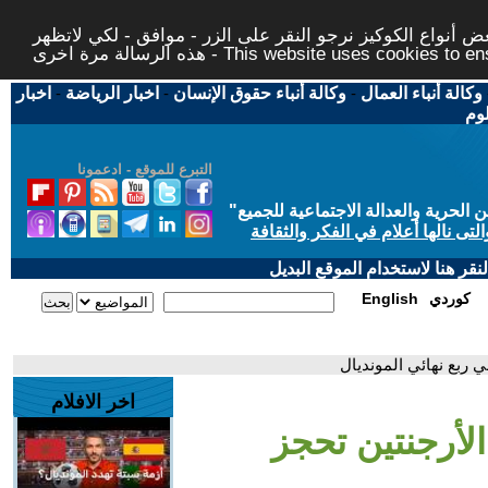
 أنواع الكوكيز نرجو النقر على الزر - موافق - لكي لاتظهر
This website uses cookies to ensure you ge
وكالة أنباء العمال
-
وكالة أنباء حقوق الإنسان
-
اخبار الرياضة
-
اخبار
لوم
التبرع للموقع - ادعمونا
حرية والعدالة الاجتماعية للجميع
"
تى نالها أعلام في الفكر والثقافة
قر هنا لاستخدام الموقع البديل
كوردي
English
ي ربع نهائي المونديال
اخر الافلام
الأرجنتين تحجز