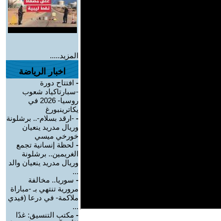
المزيد.....
اخبار الرياضة
-
افتتاح دورة
-سبارتاكياد شعوب
روسيا- 2026 في
يكاترينبورغ
-
-ارقد بسلام-.. برشلونة
وريال مدريد ينعيان
خورخي ميسي
-
لحظة إنسانية تجمع
الغريمين.. برشلونة
وريال مدريد ينعيان والد
...
-
سوريا.. مخالفة
مرورية تنتهي بـ -مباراة
ملاكمة- في درعا (فيدي
...
-
مكتب التنسيق: غدًا