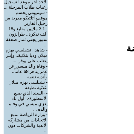
الأحد آخر موعد لتسجيل
رغبات طلاب المرحلة ...
-
سيميوني يحسم
موقف أتلتيكو مدريد من
رحيل ألفاريز
-
3.1 ملايين متابع و18
ألف تذكرة.. طرابزون
سبور يجني ثمار صفقة
...
ة
-
شاهد.. تشيلسي يهزم
ميلان وديا بثلاثية.. وإنتر
يتغلب على يوفن ...
-
وفاة والد ميسي عن
عمر يناهز 68 عاماً..
وأندية تنعيه
-
تشيلسي يهزم ميلان
بثلاثية نظيفة
-
-السند الذي صنع
الأسطورة-.. أول ناد
يعزي ميسي في وفاة
والده ...
-
وزارة الرياضة تمنع
الاتحادات من مشاركة
الأندية والشركات دون
...