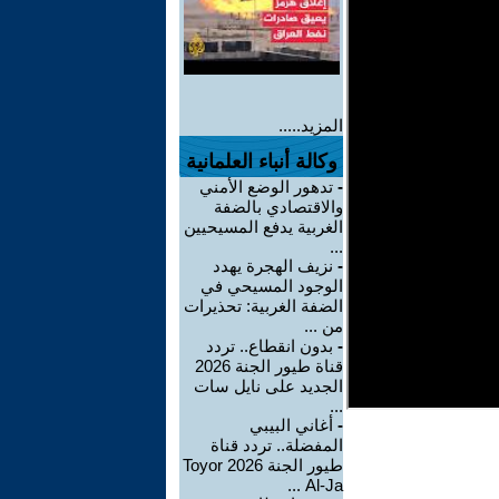
المزيد.....
وكالة أنباء العلمانية
-
تدهور الوضع الأمني
والاقتصادي بالضفة
الغربية يدفع المسيحيين
...
-
نزيف الهجرة يهدد
الوجود المسيحي في
الضفة الغربية: تحذيرات
من ...
-
بدون انقطاع.. تردد
قناة طيور الجنة 2026
الجديد على نايل سات
...
-
أغاني البيبي
المفضلة.. تردد قناة
طيور الجنة 2026 Toyor
Al-Ja ...