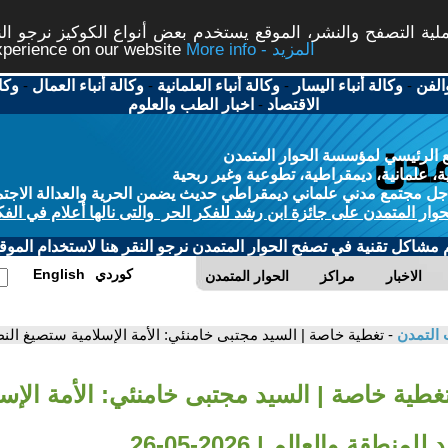
ة التصفح والنشر، الموقع يستخدم بعض أنواع الكوكيز نرجو النق
More info - المزيد
experience on our website
الفن
-
وكالة أنباء اليسار
-
وكالة أنباء العلمانية
-
وكالة أنباء العمال
-
وكا
الاقتصاد
-
اخبار الطب والعلوم
 الرئيسي لمؤسسة الحوار المتمدن
، علمانية، ديمقراطية، تطوعية وغير ربحية
ل مجتمع مدني علماني ديمقراطي حديث يضمن الحرية والعدالة الاجتم
حوار المتمدن على جائزة ابن رشد للفكر الحر والتى نالها أعلام في الفك
م مشاكل تقنية في تصفح الحوار المتمدن نرجو النقر هنا لاستخدام الموقع
كوردي
English
الاخبار
مراكز
الحوار المتمدن
 التمدن
- تغطية خاصة | السيد مجتبى خامنئي: الأمة الإسلامية ستصيغ النظام الجدي
تغطية خاصة | السيد مجتبى خامنئي: الأمة الإس
منطقة والعالم | 2026-05-26