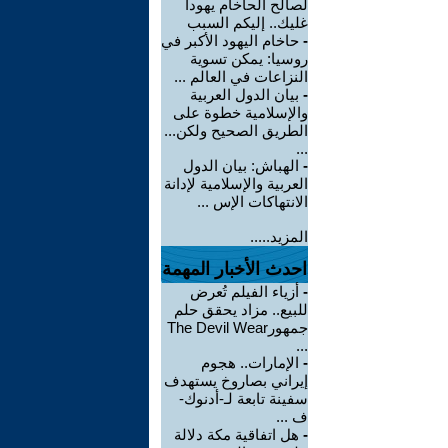
لصالح الحاخام يهودا
غليك.. إليكم السبب
-
حاخام اليهود الأكبر في
روسيا: يمكن تسوية
النزاعات في العالم ...
-
بيان الدول العربية
والإسلامية خطوة على
الطريق الصحيح ولكن...
...
-
الهباش: بيان الدول
العربية والإسلامية لإدانة
الانتهاكات الإس ...
المزيد.....
احدث الأخبار المهمة
-
أزياء الفيلم تُعرض
للبيع.. مزاد يحقق حلم
جمهورThe Devil Wear
...
-
الإمارات.. هجوم
إيراني بصاروخ يستهدف
سفينة تابعة لـ-أدنوك-
ف ...
-
هل اتفاقية مكة دلالة