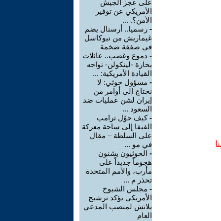
على عجز الجيش
الأمريكي عن توفير
الأمن؟. ...
-
رسميا.. أرسنال يضم
غيماريش من نيوكاسل
في صفقة ضخمة
-
دموع وغضب.. عائلات
بحارة -لينكولن- تواجه
القيادة الأمريكية: ...
-
مسؤول حوثي: لا
نحتاج إلى أوامر من
إيران لشن عمليات ضد
السعود ...
-
كيف حوّل ترامب
الفيفا إلى ساحة معركة
على السلطة – مقال
ا
في مو ...
-
الحوثيون يشنون
هجوماً جديداً على
مأرب، والأمم المتحدة
تحذر م ...
-
مجلس الشيوخ
الأمريكي يؤكد ترشيح
بلانش لمنصب المدعي
العام