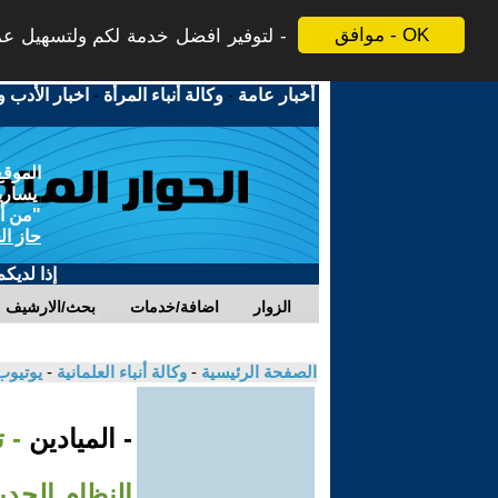
موافق - OK
لتوفير افضل خدمة لكم ولتسهيل عملي
أخبار عامة
-
وكالة أنباء المرأة
-
اخبار الأدب و
الموقع
يسارية
"من أج
حاز ال
إذا لديك
الزوار
اضافة/خدمات
بحث/الارشيف
الصفحة الرئيسية
-
وكالة أنباء العلمانية
-
يوتيوب
- الميادين
- 
النظام الجديد لل